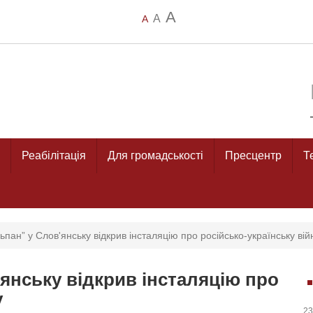
A
A
A
Реабілітація
Для громадськості
Пресцентр
Т
пан” у Слов'янську відкрив інсталяцію про російсько-українську вій
янську відкрив інсталяцію про
у
23