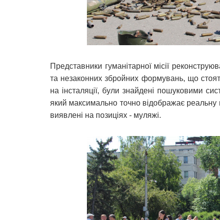
Представники гуманітарної місії реконструю
та незаконних збройних формувань, що стоять
на інсталяції, були знайдені пошуковими си
який максимально точно відображає реальну ка
виявлені на позиціях - муляжі.