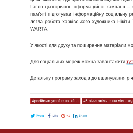
Гасло цьогорічної інформаційної кампанії – 
пам’яті підготував інформаційну соціальну ре
лягла робота харківського художника Нікіти
WARTA.
У якості для друку та поширення матеріали 
Для соціальних мереж можна завантажити
тут
Детальну програму заходів до вшанування рі
#російсько-українська війна
#5-річчя звільнення міст схо
Tweet
Like
+1
Share