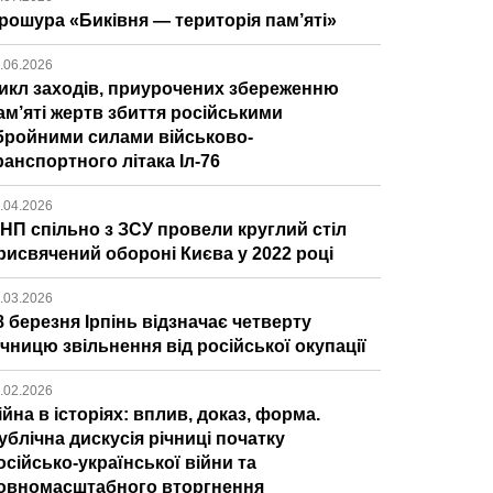
рошура «Биківня — територія пам’яті»
.06.2026
икл заходів, приурочених збереженню
ам’яті жертв збиття російськими
бройними силами військово-
ранспортного літака Іл-76
.04.2026
ІНП спільно з ЗСУ провели круглий стіл
рисвячений обороні Києва у 2022 році
.03.2026
8 березня Ірпінь відзначає четверту
ічницю звільнення від російської окупації
.02.2026
ійна в історіях: вплив, доказ, форма.
ублічна дискусія річниці початку
осійсько-української війни та
овномасштабного вторгнення