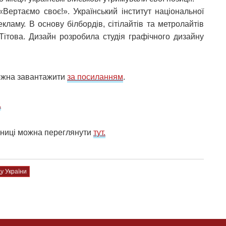
«Вертаємо своє!». Український інститут національної
кламу. В основу білбордів, сітілайтів та метролайтів
 Тітова. Дизайн розробила студія графічного дизайну
можна завантажити
за посиланням
.
.
чниці можна переглянути
тут.
ду України