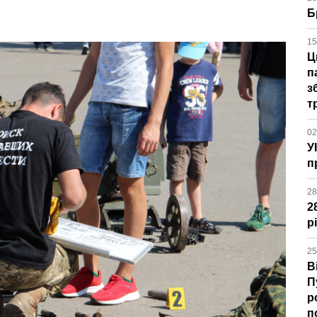
Б
15
Ц
п
з
т
02
У
п
28
2
р
25
В
П
р
п