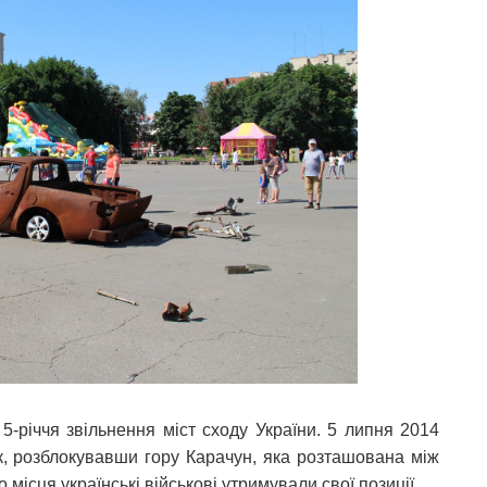
5-річчя звільнення міст сходу України. 5 липня 2014
к, розблокувавши гору Карачун, яка розташована між
о місця українські військові утримували свої позиції.