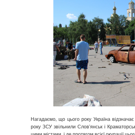
Нагадаємо, що цього року Україна відзначає 
року ЗСУ звільнили Слов'янськ і Краматорсь
цими містами, і де протягом всієї окупації цьог