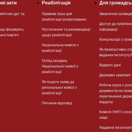
ві акти
Реабілітація
Для громадсь
м'ятних дат та
Правова база для
Звернення громад
реабілітації репресованих
Доступ до публічно
, що формують
Розʼяснення та рекомендації
інформації
ьної памʼяті
щодо реабілітації
Консультації з гром
Національна комісія з
Як безкоштовно от
реабілітації
видання Інституту?
Огляд засідань
Відкриті дані
Національної комісії з
реабілітації
Державні закупівлі
Як подати заяву до
Робоча група з роз
регіональної комісії з
документів на прав
реабілітації
перетинання держ
кордону
Питання-відповіді
Комісія УІНП з роз
скарг
Надання безоплат