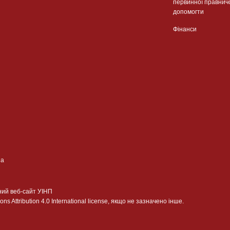
первинної правнич
допомогти
Фінанси
ua
ний веб-сайт УІНП
 Attribution 4.0 International license, якщо не зазначено інше.