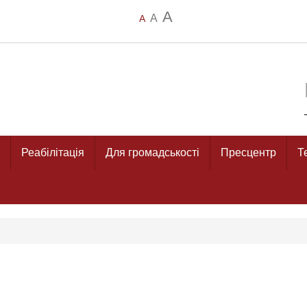
A
A
A
Реабілітація
Для громадськості
Пресцентр
Т