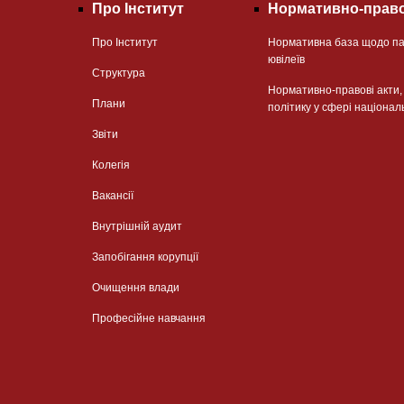
Про Інститут
Нормативно-право
Про Інститут
Нормативна база щодо па
ювілеїв
Структура
Нормативно-правові акти
Плани
політику у сфері націонал
Звіти
Колегія
Вакансії
Внутрішній аудит
Запобігання корупції
Очищення влади
Професійне навчання