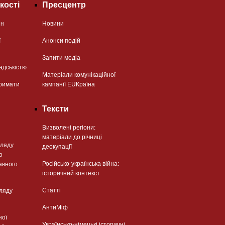
кості
Пресцентр
ян
Новини
ї
Анонси подій
Запити медіа
адськістю
Матеріали комунікаційної
римати
кампанії EUКраїна
Тексти
Визволені регіони:
матеріали до річниці
гляду
деокупації
о
Російсько-українська війна:
авного
історичний контекст
Статті
гляду
АнтиМіф
ної
Українсько-німецькі історичні