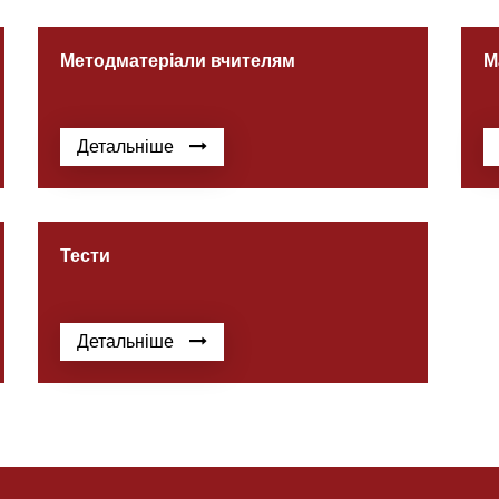
Методматеріали вчителям
М
Детальніше
Тести
Детальніше