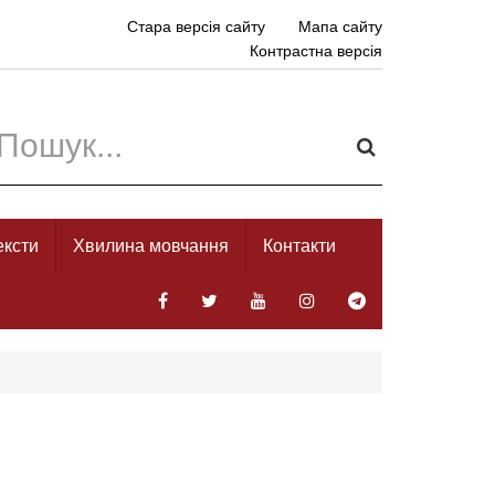
Стара версія сайту
Мапа сайту
Контрастна версія
ексти
Хвилина мовчання
Контакти