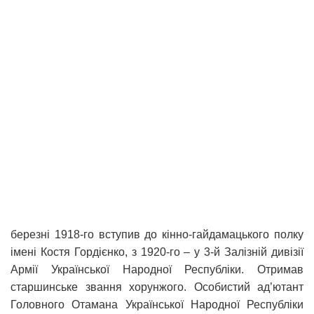
березні 1918-го вступив до кінно-гайдамацького полку
імені Костя Гордієнко, з 1920-го – у 3-й Залізній дивізії
Армії Української Народної Республіки. Отримав
старшинське звання хорунжого. Особистий ад’ютант
Головного Отамана Української Народної Республіки