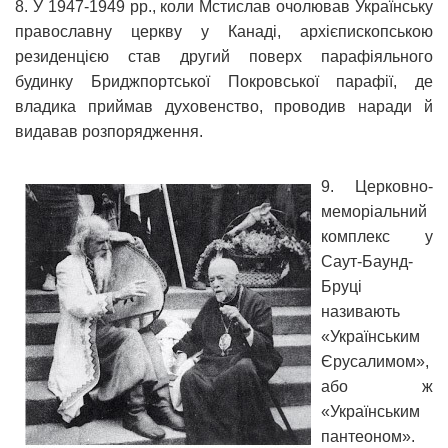
8. У 1947-1949 рр., коли Мстислав очолював Українську
православну церкву у Канаді, архієпископською
резиденцією став другий поверх парафіяльного
будинку Бриджпортської Покровської парафії, де
владика приймав духовенство, проводив наради й
видавав розпорядження.
9. Церковно-
меморіальний
комплекс у
Саут-Баунд-
Бруці
називають
«Українським
Єрусалимом»,
або ж
«Українським
пантеоном».