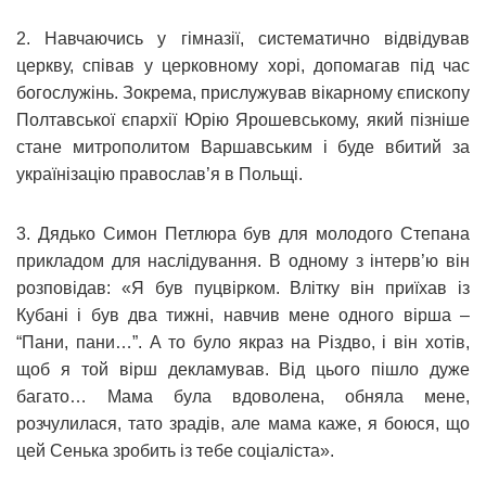
2. Навчаючись у гімназії, систематично відвідував
церкву, співав у церковному хорі, допомагав під час
богослужінь. Зокрема, прислужував вікарному єпископу
Полтавської єпархії Юрію Ярошевському, який пізніше
стане митрополитом Варшавським і буде вбитий за
українізацію православ’я в Польщі.
3. Дядько Симон Петлюра був для молодого Степана
прикладом для наслідування. В одному з інтерв’ю він
розповідав: «Я був пуцвірком. Влітку він приїхав із
Кубані і був два тижні, навчив мене одного вірша –
“Пани, пани…”. А то було якраз на Різдво, і він хотів,
щоб я той вірш декламував. Від цього пішло дуже
багато… Мама була вдоволена, обняла мене,
розчулилася, тато зрадів, але мама каже, я боюся, що
цей Сенька зробить із тебе соціаліста».