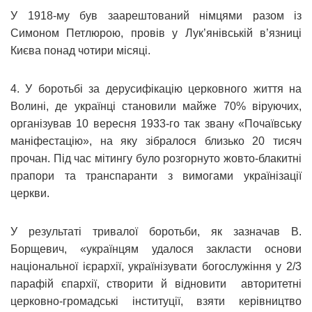
У 1918-му був заарештований німцями разом із
Симоном Петлюрою, провів у Лук’янівській в’язниці
Києва понад чотири місяці.
4. У боротьбі за дерусифікацію церковного життя на
Волині, де українці становили майже 70% віруючих,
організував 10 вересня 1933-го так звану «Почаївську
маніфестацію», на яку зібралося близько 20 тисяч
прочан. Під час мітингу було розгорнуто жовто-блакитні
прапори та транспаранти з вимогами українізації
церкви.
У результаті тривалої боротьби, як зазначав В.
Борщевич, «українцям удалося закласти основи
національної ієрархії, українізувати богослужіння у 2/3
парафій єпархії, створити й відновити авторитетні
церковно-громадські інституції, взяти керівництво