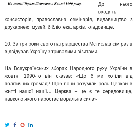
До нього
входять
консисторія, православна семінарія, видавництво з
друкарнею, музей, бібліотека, архів, кладовище.
10. За три роки свого патріаршества Мстислав сім разів
відвідував Україну з тривалими візитами.
На Всеукраїнських зборах Народного руху України в
жовтні 1990-го він сказав: «Що б ми хотіли від
політичних громад? Щоб вони розуміли роль Церкви в
житті нашої нації… Церква – це є те середовище,
навколо якого наростає моральна сила»