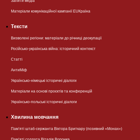
Запити медіа
Матеріали комунікаційної кампанії EUКраїна
Тексти
Визволені регіони: матеріали до річниці деокупації
Російсько-українська війна: історичний контекст
Статті
АнтиМіф
Українсько-німецькі історичні діалоги
Матеріали на основі проєктів та конференцій
Українсько-польські історичні діалоги
Хвилина мовчання
Пам’яті штаб-сержанта Віктора Бриткару (позивний «Монах»)
Пам’яті солдата Віталія Воронка