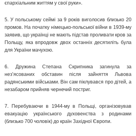
єпархіальним життям у свої руки».
5. У польському сеймі за 9 років виголосив близько 20
промов. На початку німецько-польської війни в 1939-му
заявив, що українці не мають підстав проливати кров за
Польщу, яка впродовж двох останніх десятиліть була
для України мачухою.
6. Дружина Степана Скрипника загинула за
нез’ясованих обставин після зайняття Львова
радянськими військами. Він сам піклувався про дітей, а
незабаром прийняв чернечий постриг.
7. Перебуваючи в 1944-му в Польщі, організовував
евакуацію українського духовенства з родинами
(близько 700 чоловік) до країн Західної Європи.