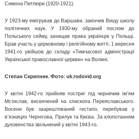
Симона Петлюри (1920-1921).
У 1923-му емігрував до Варшави, закінчив Вищу школу
політичних наук. У 1930-му обраний послом до
Польського сейму, захищав права українців у Польщі.
Брав участь у церковному і релігійному житті. 1 вересня
1941-го увійшов до складу «Тимчасової адміністрації
Української православної церкви» на Волині.
Степан Скрипник. Фото: uk.rodovid.org
У квітні 1942-го прийняв постриг під чернечим ім’ям
Мстислав, висвячений на єпископа Переяславського.
Восени був заарештований гестапо, перебував у
в’язницях Чернігова, Прилук та Києва. За клопотанням
духовенства звільнений у квітні 1943-го.