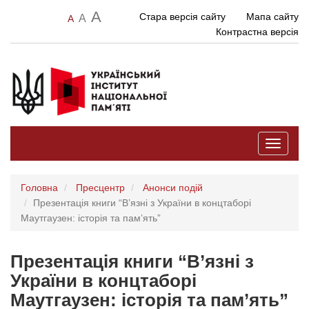
A
Стара версія сайту
Мапа сайту
A
A
Контрастна версія
Toggle
navigati
Головна
Пресцентр
Анонси подій
Презентація книги “В’язні з України в концтаборі
Маутгаузен: історія та пам’ять”
Презентація книги “В’язні з
України в концтаборі
Маутгаузен: історія та пам’ять”