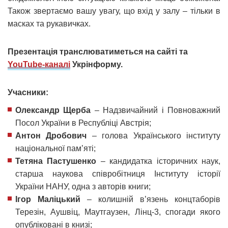
Також звертаємо вашу увагу, що вхід у залу – тільки в
масках та рукавичках.
Презентація транслюватиметься на сайті та
YouTube-каналі
Укрінформу.
Учасники:
Олександр Щерба
– Надзвичайний і Повноважний
Посол України в Республіці Австрія;
Антон Дробович
– голова Українського інституту
національної пам’яті;
Тетяна Пастушенко
– кандидатка історичних наук,
старша наукова співробітниця Інституту історії
України НАНУ, одна з авторів книги;
Ігор Маліцький
– колишній в’язень концтаборів
Терезін, Аушвіц, Маутгаузен, Лінц-3, спогади якого
опубліковані в книзі;