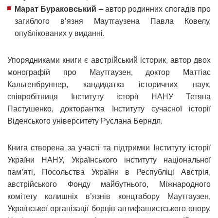
Марат Бураковський
– автор родинних спогадів про
загиблого в’язня Маутгаузена Павла Ковелу,
опублікованих у виданні.
Упорядниками книги є австрійський історик, автор двох
монографій про Маутгаузен, доктор Маттіас
Кальтенбруннер, кандидатка історичних наук,
співробітниця Інституту історії НАНУ Тетяна
Пастушенко, докторантка Інституту сучасної історії
Віденського університету Руслана Берндл.
Книга створена за участі та підтримки Інституту історії
України НАНУ, Українського інституту національної
пам’яті, Посольства України в Республіці Австрія,
австрійського Фонду майбутнього, Міжнародного
комітету колишніх в’язнів концтабору Маутгаузен,
Української організації борців антифашистського опору,