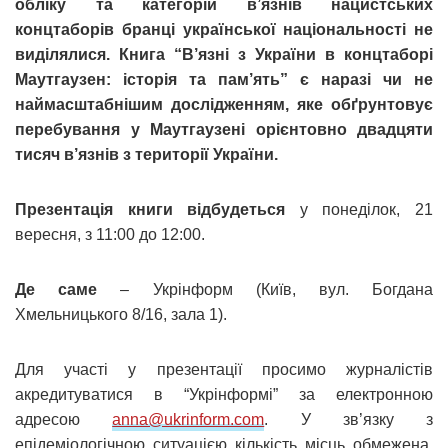
обліку та категорій в’язнів нацистських
концтаборів бранці української національності не
виділялися. Книга “В’язні з України в концтаборі
Маутгаузен: історія та пам’ять” є наразі чи не
наймасштабнішим дослідженням, яке обґрунтовує
перебування у Маутгаузені орієнтовно двадцяти
тисяч в’язнів з території України.
Презентація книги відбудеться
у понеділок, 21
вересня, з 11:00 до 12:00.
Де саме
– Укрінформ (Київ, вул. Богдана
Хмельницького 8/16, зала 1).
Для участі у презентації просимо журналістів
акредитуватися в “Укрінформі” за електронною
адресою
anna@ukrinform.com
. У зв’язку з
епідеміологічною ситуацією кількість місць обмежена.