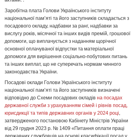
Заробітна плата Голови Українського інституту
національної пам’яті та його заступників складається з
посадового окладу, надбавки за ранг, надбавки за
вислугу років, місячної та інших видів премій, грошової
допомоги, що виплачується з наданням щорічної
основної оплачуваної відпустки та матеріальної
допомоги для вирішення соціально-побутових питань
та інших виплат, що не суперечать нормам чинного
законодавства України.
Посадові оклади Голови Українського інституту
національної пам’яті та його заступників визначені
відповідно до Схеми посадових окладів
на посадах
державної служби з урахуванням сімей і рівнів посад,
юрисдикції та типів державних органів у 2024 році
,
затвердженого постановою Кабінету Міністрів України
від 29 грудня 2023 р. № 1409 «Питання оплати праці
державних службовців на основі класифікації посад у