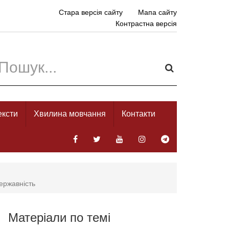
Стара версія сайту
Мапа сайту
Контрастна версія
ексти
Хвилина мовчання
Контакти
ержавність
Матеріали по темі