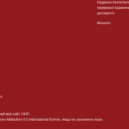
Надання безоплат
первинної правнич
допомогти
Фінанси
ua
ний веб-сайт УІНП
 Attribution 4.0 International license, якщо не зазначено інше.