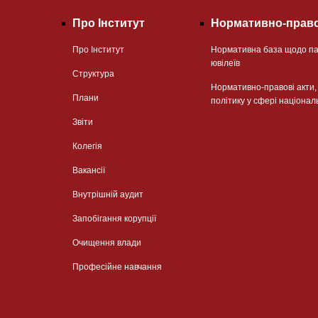
Про Інститут
Нормативно-право
Про Інститут
Нормативна база щодо па
ювілеїв
Структура
Нормативно-правові акти
Плани
політику у сфері націонал
Звіти
Колегія
Вакансії
Внутрішній аудит
Запобігання корупції
Очищення влади
Професійне навчання