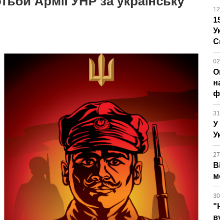
тьби Армії УНР за українську
12
1
У
С
02
О
н
ф
31
У
У
27
В
м
30
"
в