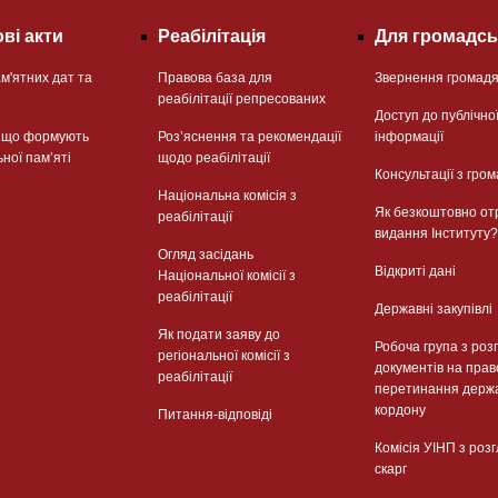
ві акти
Реабілітація
Для громадсь
м'ятних дат та
Правова база для
Звернення громад
реабілітації репресованих
Доступ до публічно
, що формують
Розʼяснення та рекомендації
інформації
ьної памʼяті
щодо реабілітації
Консультації з гром
Національна комісія з
Як безкоштовно от
реабілітації
видання Інституту?
Огляд засідань
Відкриті дані
Національної комісії з
реабілітації
Державні закупівлі
Як подати заяву до
Робоча група з роз
регіональної комісії з
документів на прав
реабілітації
перетинання держ
кордону
Питання-відповіді
Комісія УІНП з роз
скарг