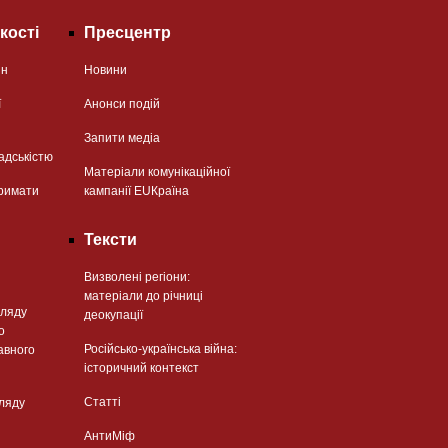
кості
Пресцентр
ян
Новини
ї
Анонси подій
Запити медіа
адськістю
Матеріали комунікаційної
римати
кампанії EUКраїна
Тексти
Визволені регіони:
матеріали до річниці
гляду
деокупації
о
Російсько-українська війна:
авного
історичний контекст
Статті
гляду
АнтиМіф