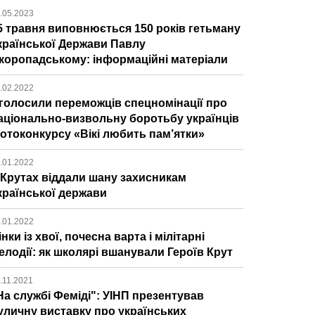
.05.2023
5 травня виповнюється 150 років гетьману
країнської Держави Павлу
коропадському: інформаційні матеріали
.02.2022
голосили переможців спецномінації про
аціонально-визвольну боротьбу українців
отоконкурсу «Вікі любить пам’ятки»
.01.2022
 Крутах віддали шану захисникам
країнської держави
.01.2022
інки із хвої, почесна варта і мілітарні
елодії: як школярі вшанували Героїв Крут
.11.2021
На службі Феміді": УІНП презентував
уличну виставку про українських