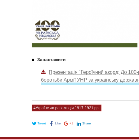
Завантажити
Презентація "Героїчний акорд: До 100
боротьби Армії УНР за українську державн
#Українська революція 1917-1921 рр.
Tweet
Like
+1
Share