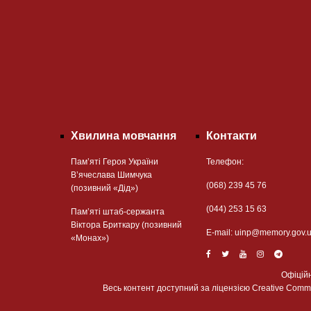
Хвилина мовчання
Контакти
Пам’яті Героя України
Телефон:
В’ячеслава Шимчука
(068) 239 45 76
(позивний «Дід»)
(044) 253 15 63
Пам’яті штаб-сержанта
Віктора Бриткару (позивний
Е-mail:
uinp@memory.gov.
«Монах»)
Офіцій
Весь контент доступний за ліцензією Creative Commons