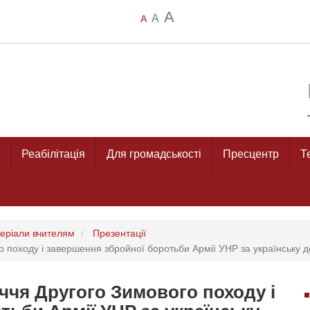
A
A
A
Реабілітація
Для громадськості
Пресцентр
Т
еріали вчителям
Презентації
о походу і завершення збройної боротьби Армії УНР за українську д
іччя Другого Зимового походу і