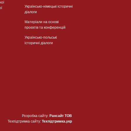
ної
Українсько-німецькі історичні
ої
діалоги
Матеріали на основі
проєктів та конференцій
Українсько-польські
історичні діалоги
Розробка сайту:
Рансайт ТОВ
Техпідтримка сайту:
Техпідтримка.укр