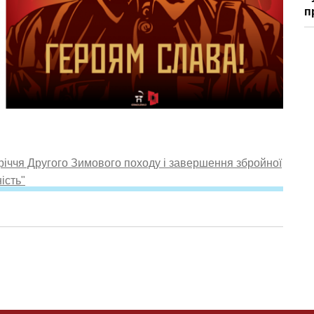
п
-річчя Другого Зимового походу і завершення збройної
ість"