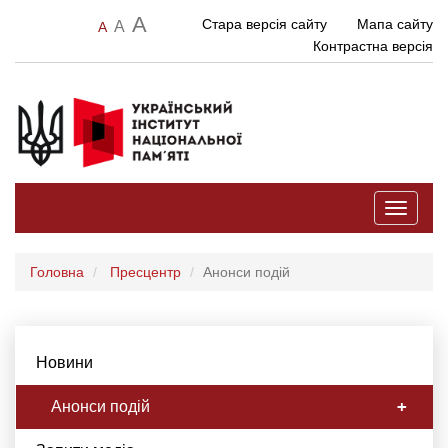
A
Стара версія сайту
Мапа сайту
A
A
Контрастна версія
Toggle
navigati
Головна
Пресцентр
Анонси подій
Новини
Анонси подій