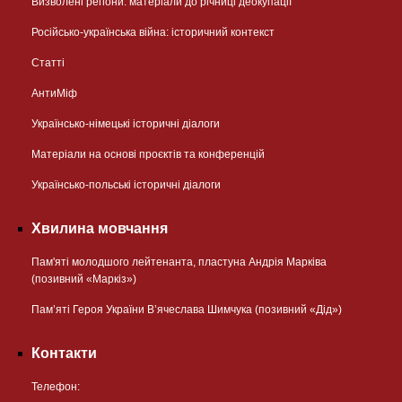
Визволені регіони: матеріали до річниці деокупації
Російсько-українська війна: історичний контекст
Статті
АнтиМіф
Українсько-німецькі історичні діалоги
Матеріали на основі проєктів та конференцій
Українсько-польські історичні діалоги
Хвилина мовчання
Пам'яті молодшого лейтенанта, пластуна Андрія Марківа
(позивний «Маркіз»)
Пам’яті Героя України В’ячеслава Шимчука (позивний «Дід»)
Контакти
Телефон: