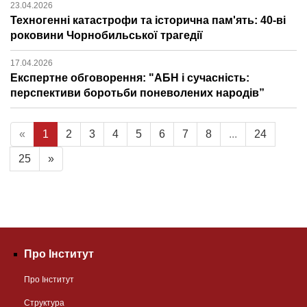
23.04.2026
Техногенні катастрофи та історична пам'ять: 40-ві
роковини Чорнобильської трагедії
17.04.2026
Експертне обговорення: "АБН і сучасність:
перспективи боротьби поневолених народів”
«
1
2
3
4
5
6
7
8
...
24
25
»
Про Інститут
Про Інститут
Структура