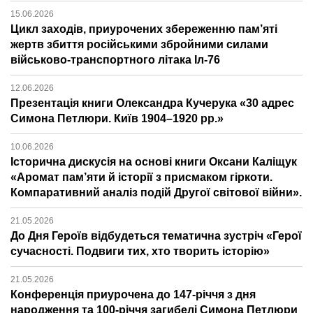
15.06.2026
Цикл заходів, приурочених збереженню пам’яті
жертв збиття російськими збройними силами
військово-транспортного літака Іл-76
12.06.2026
Презентація книги Олександра Кучерука «30 адрес
Симона Петлюри. Київ 1904–1920 рр.»
10.06.2026
Історична дискусія на основі книги Оксани Каліщук
«Аромат пам’яти й історії з присмаком гіркоти.
Компаративний аналіз подій Другої світової війни».
21.05.2026
До Дня Героїв відбудеться тематична зустріч «Герої
сучасності. Подвиги тих, хто творить історію»
21.05.2026
Конференція приурочена до 147-річчя з дня
народження та 100-річчя загибелі Симона Петлюри