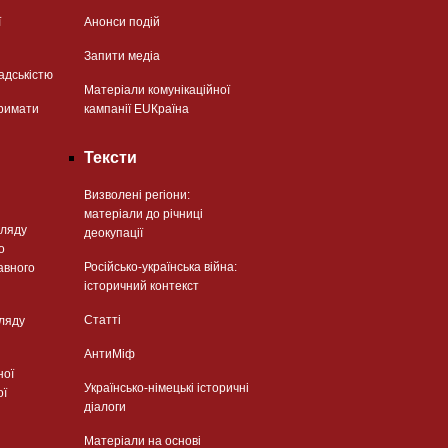
ї
Анонси подій
Запити медіа
адськістю
Матеріали комунікаційної
римати
кампанії EUКраїна
Тексти
Визволені регіони:
матеріали до річниці
гляду
деокупації
о
Російсько-українська війна:
авного
історичний контекст
Статті
гляду
АнтиМіф
ної
Українсько-німецькі історичні
ої
діалоги
Матеріали на основі