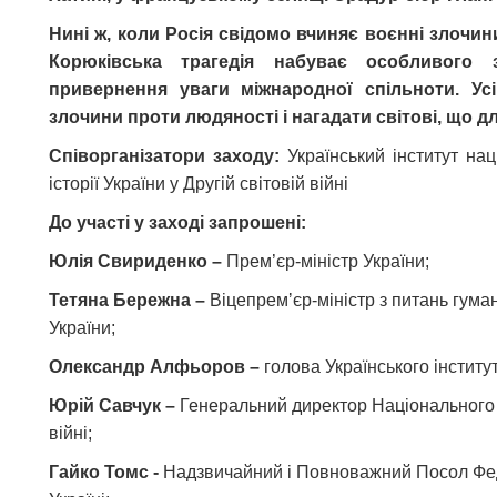
Нині ж, коли Росія свідомо вчиняє воєнні злочин
Корюківська трагедія набуває особливого 
привернення уваги міжнародної спільноти. Ус
злочини проти людяності і нагадати світові, що д
Співорганізатори заходу:
Український інститут на
історії України у Другій світовій війні
До участі у заході запрошені:
Юлія Свириденко –
Прем’єр-міністр України;
Тетяна Бережна –
Віцепремʼєр-міністр з питань гума
України;
Олександр Алфьоров –
голова Українського інститут
Юрій Савчук –
Генеральний директор Національного му
війні;
Гайко Томс -
Надзвичайний і Повноважний Посол Фед