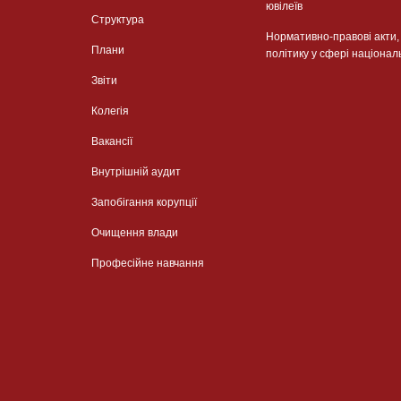
ювілеїв
Структура
Нормативно-правові акти
Плани
політику у сфері націонал
Звіти
Колегія
Вакансії
Внутрішній аудит
Запобігання корупції
Очищення влади
Професійне навчання