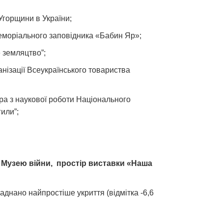
горщини в України;
еморіального заповідника «Бабин Яр»;
 земляцтво”;
анізації Всеукраїнського товариства
ра з наукової роботи Національного
или”;
і Музею війни, простір виставки «Наша
аднано найпростіше укриття (відмітка -6,6