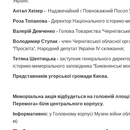
Україні;
Антал Хеізер -
Надзвичайний і Повноважний Посол У
Роза Топанова -
Директор Національного історико-м
Валерій Демченко -
Голова Товариства “Чернігівське
Володимир Ступак -
член Чернігівської обласної орг
“Просвіта”, Народний депутат України IV скликання;
Тетяна Шептицька -
заступник генерального директо
історико-меморіального заповідника “Биківнянські мог
Представників угорської громади Києва.
Меморіальна акція відбудеться на головній площ
Перемога» біля центрального корпусу.
Інформативно:
у Головному корпусі Музею війни обл
м)