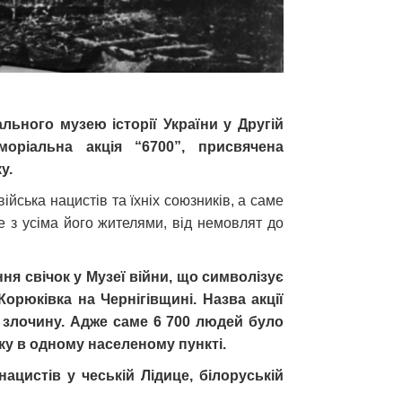
ального музею історії України у Другій
моріальна акція “6700”, присвячена
у.
ійська нацистів та їхніх союзників, а саме
ще з усіма його жителями, від немовлят до
ня свічок у Музеї війни, що символізує
орюківка на Чернігівщині. Назва акції
 злочину. Адже саме 6 700 людей було
оку в одному населеному пункті.
ацистів у чеській Лідице, білоруській