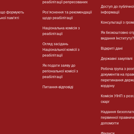
реабілітації репресованих
Доступ до публічно
, що формують
Розʼяснення та рекомендації
інформації
ьної памʼяті
щодо реабілітації
Консультації з гром
Національна комісія з
Як безкоштовно от
реабілітації
видання Інституту?
Огляд засідань
Відкриті дані
Національної комісії з
реабілітації
Державні закупівлі
Як подати заяву до
Робоча група з роз
регіональної комісії з
документів на прав
реабілітації
перетинання держ
кордону
Питання-відповіді
Комісія УІНП з роз
скарг
Надання безоплат
первинної правнич
допомогти
Фінанси