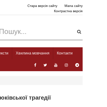
Стара версія сайту
Мапа сайту
Контрастна версія
ексти
Хвилина мовчання
Контакти
ківської трагедії