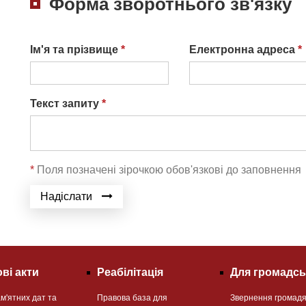
Форма зворотнього зв'язку
Ім'я та прізвище
*
Електронна адреса
*
Текст запиту
*
*
Поля позначені зірочкою обов'язкові до заповнення
Надіслати
ві акти
Реабілітація
Для громадсь
м'ятних дат та
Правова база для
Звернення громад