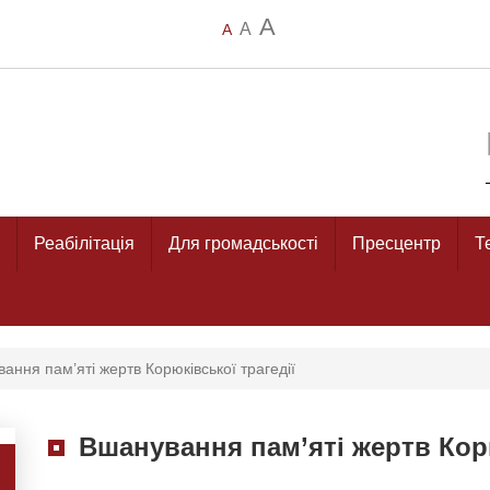
A
A
A
Реабілітація
Для громадськості
Пресцентр
Т
ання пам’яті жертв Корюківської трагедії
Вшанування пам’яті жертв Корю