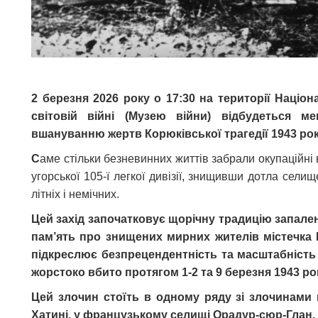
2 березня 2026 року о 17:30 на території Націон
світовій війні (Музею війни) відбудеться ме
вшануванню жертв Корюківської трагедії 1943 рок
С
аме стільки безневинних життів забрали окупаційні в
угорської 105-ї легкої дивізії, знищивши дотла сели
літніх і немічних.
Цей захід започатковує щорічну традицію запален
пам’ять про знищених мирних жителів містечка К
підкреслює безпрецендентність та масштабність
жорстоко вбито протягом 1-2 та 9 березня 1943 р
Цей злочин стоїть в одному ряду зі злочинами н
Хатині, у французькому селищі Орадур-сюр-Глан.