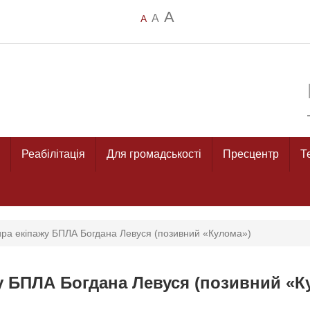
A
A
A
Реабілітація
Для громадськості
Пресцентр
Т
ира екіпажу БПЛА Богдана Левуся (позивний «Кулома»)
у БПЛА Богдана Левуся (позивний «К