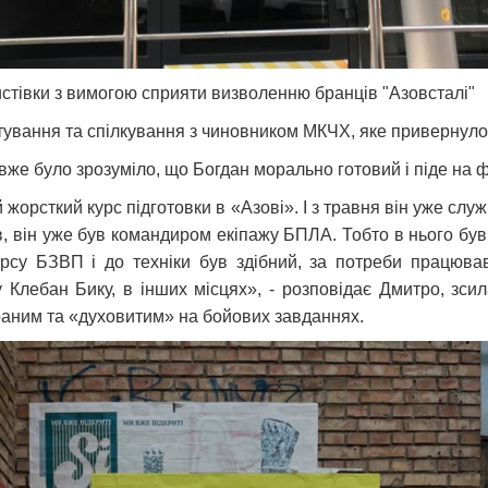
стівки з вимогою сприяти визволенню бранців "Азовсталі"
кетування та спілкування з чиновником МКЧХ, яке привернул
і вже було зрозуміло, що Богдан морально готовий і піде на 
жорсткий курс підготовки в «Азові». І з травня він уже служ
в, він уже був командиром екіпажу БПЛА. Тобто в нього був 
рсу БЗВП і до техніки був здібний, за потреби працюва
 Клебан Бику, в інших місцях», - розповідає Дмитро, зси
браним та «духовитим» на бойових завданнях.