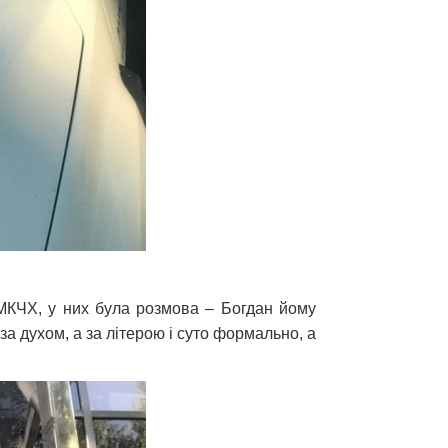
к МКЧХ, у них була розмова – Богдан йому
за духом, а за літерою і суто формально, а