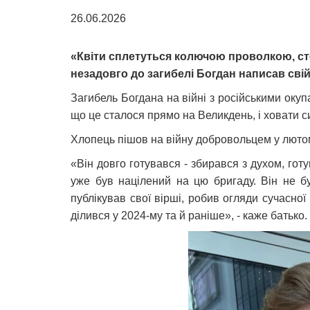
26.06.2026
«Квіти сплетуться колючою проволкою, сте
незадовго до загибелі Богдан написав свій
Загибель Богдана на війні з російськими оку
що це сталося прямо на Великдень, і ховати с
Хлопець пішов на війну добровольцем у лютом
«Він довго готувався - збирався з духом, гот
уже був націлений на цю бригаду. Він не бу
публікував свої вірші, робив огляди сучасної
ділився у 2024-му та й раніше», - каже батько.