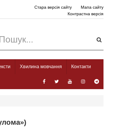
Стара версія сайту
Мапа сайту
Контрастна версія
ексти
Хвилина мовчання
Контакти
улома»)