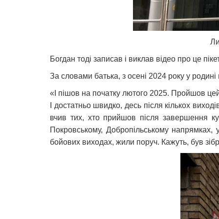
Ли
Богдан тоді записав і виклав відео про це пі
За словами батька, з осені 2024 року у родин
«І пішов на початку лютого 2025. Пройшов цей 
І достатньо швидко, десь після кількох виході
вчив тих, хто прийшов після завершення ку
Покровському, Добропільському напрямках, у
бойових виходах, жили поруч. Кажуть, був зі