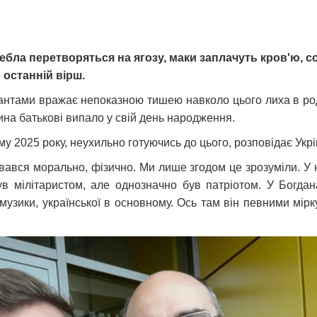
бла перетворяться на ягозу, маки заплачуть кров'ю, 
 останній вірш.
пантами вражає непоказною тишею навколо цього лиха в ро
ина батькові випало у свій день народження.
у 2025 року, неухильно готуючись до цього, розповідає Ук
увався морально, фізично. Ми лише згодом це зрозуміли. У н
в мілітаристом, але однозначно був патріотом. У Богдана
 музики, української в основному. Ось там він певними мір