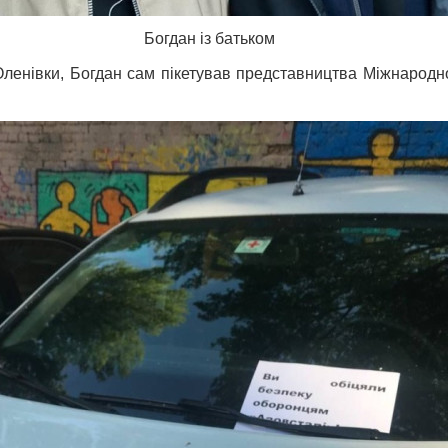
Богдан із батьком
 Оленівки, Богдан сам пікетував представництва Міжнарод