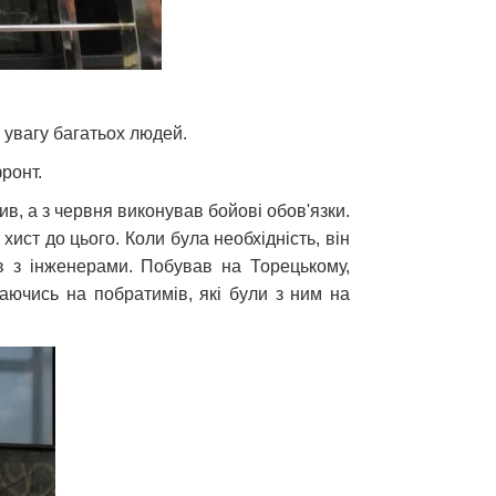
о увагу багатьох людей.
фронт.
ив, а з червня виконував бойові обов'язки.
хист до цього. Коли була необхідність, він
в з інженерами. Побував на Торецькому,
лаючись на побратимів, які були з ним на