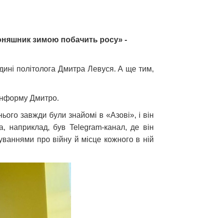
соняшник зимою побачить росу» -
дині політолога Дмитра Левуся. А ще тим,
рінформу Дмитро.
ього завжди були знайомі в «Азові», і він
, наприклад, був Telegram-канал, де він
куваннями про війну й місце кожного в ній