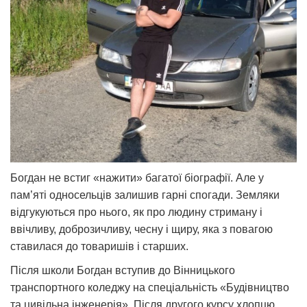
Богдан не встиг «нажити» багатої біографії. Але у
пам’яті односельців залишив гарні спогади. Земляки
відгукуються про нього, як про людину стриману і
ввічливу, доброзичливу, чесну і щиру, яка з повагою
ставилася до товаришів і старших.
Після школи Богдан вступив до Вінницького
транспортного коледжу на спеціальність «Будівництво
та цивільна інженерія». Після другого курсу хлопцю