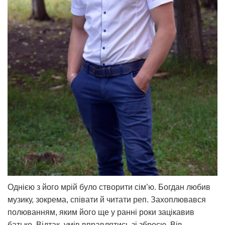
Однією з його мрій було створити сім’ю. Богдан любив
музику, зокрема, співати й читати реп. Захоплювався
полюванням, яким його ще у ранні роки зацікавив
батько. Відтак, умів вправлятись зі зброєю. Вів