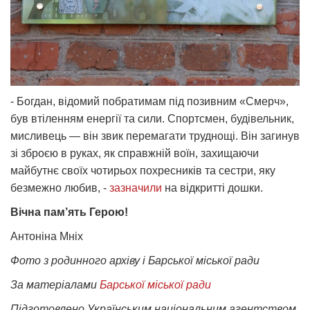
- Богдан, відомий побратимам під позивним «Смерч»,
був втіленням енергії та сили. Спортсмен, будівельник,
мисливець — він звик перемагати труднощі. Він загинув
зі зброєю в руках, як справжній воїн, захищаючи
майбутнє своїх чотирьох похресників та сестри, яку
безмежно любив, -
зазначили
на відкритті дошки.
Вічна пам’ять Герою!
Антоніна Мніх
Фото з родинного архіву і Барської міської ради
За матеріалами
Барської міської ради
Підготовлено Українським національним агентством