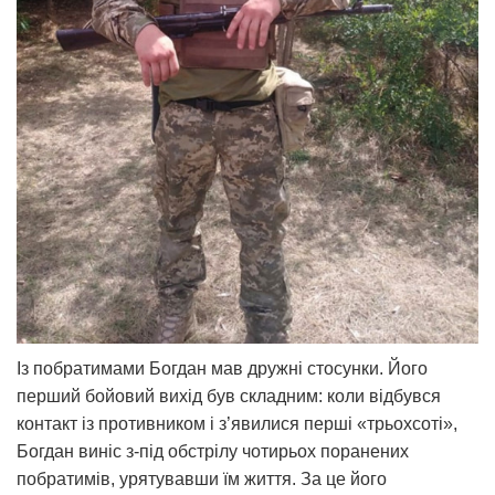
Із побратимами Богдан мав дружні стосунки. Його
перший бойовий вихід був складним: коли відбувся
контакт із противником і з’явилися перші «трьохсоті»,
Богдан виніс з-під обстрілу чотирьох поранених
побратимів, урятувавши їм життя. За це його