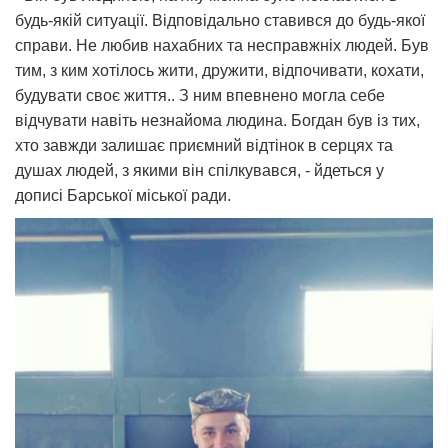
будь-якій ситуації. Відповідально ставився до будь-якої
справи. Не любив нахабних та несправжніх людей. Був
тим, з ким хотілось жити, дружити, відпочивати, кохати,
будувати своє життя.. З ним впевнено могла себе
відчувати навіть незнайома людина. Богдан був із тих,
хто завжди залишає приємний відтінок в серцях та
душах людей, з якими він спілкувався, - йдеться у
дописі Барської міської ради.