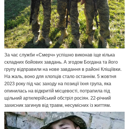
За час служби «Смерч» успішно виконав іще кілька
складних бойових завдань. А згодом Богдана та його
групу відправили на нове завдання в районі Кліщіївки.
На жаль, воно для хлопців стало останнім. 5 жовтня
2023 року під час заходу на позиції їхня група, яка
опинилась на відкритій місцевості, потрапила під
щільний артилерійський обстріл росіян. 22-річний
захисник загинув від травм, несумісних із життям.