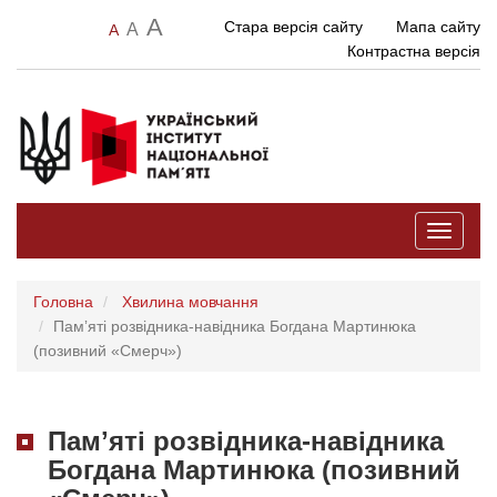
A
Стара версія сайту
Мапа сайту
A
A
Контрастна версія
Toggle
navigati
Головна
Хвилина мовчання
Памʼяті розвідника-навідника Богдана Мартинюка
(позивний «Смерч»)
Памʼяті розвідника-навідника
Богдана Мартинюка (позивний