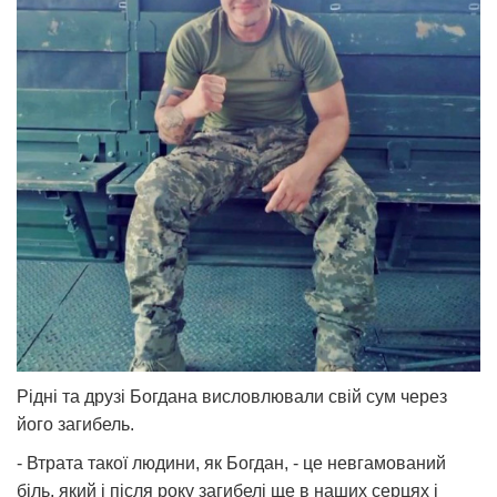
Рідні та друзі Богдана висловлювали свій сум через
його загибель.
- Втрата такої людини, як Богдан, - це невгамований
біль, який і після року загибелі ще в наших серцях і