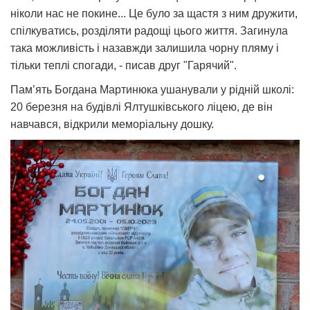
ніколи нас не покине... Це було за щастя з ним дружити,
спілкуватись, розділяти радощі цього життя. Загинула
така можливість і назавжди залишила чорну пляму і
тільки теплі спогади, - писав друг "Гарячий".
Пам’ять Богдана Мартинюка ушанували у рідній школі:
20 березня на будівлі Ялтушківського ліцею, де він
навчався, відкрили меморіальну дошку.