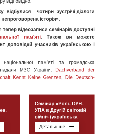
уру відповідно.
ку відбулися чотири зустрічі-діалоги
і: непроговорена історія».
ле
тепер відеозаписи семінарів доступні
нальної пам'яті
. Також ви можете
нт доповідей учасників українською і
т національної пам’яті та громадська
 надали МЗС України,
Dachverband der
chaft Kennt Keine Grenzen
,
Die Deutsch-
Семінар «Роль ОУН-
es.
УПА в Другій світовій
війні» (українська
версія)
Детальніше