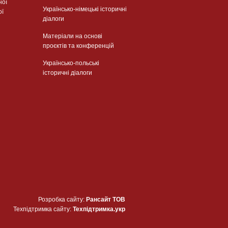
ної
Українсько-німецькі історичні
ої
діалоги
Матеріали на основі
проєктів та конференцій
Українсько-польські
історичні діалоги
Розробка сайту:
Рансайт ТОВ
Техпідтримка сайту:
Техпідтримка.укр