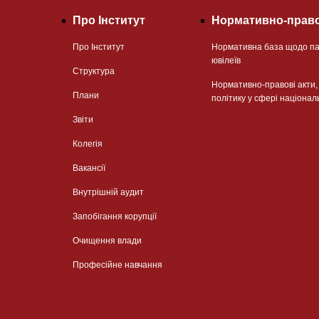
Про Інститут
Нормативно-право
Про Інститут
Нормативна база щодо па
ювілеїв
Структура
Нормативно-правові акти
Плани
політику у сфері націонал
Звіти
Колегія
Вакансії
Внутрішній аудит
Запобігання корупції
Очищення влади
Професійне навчання