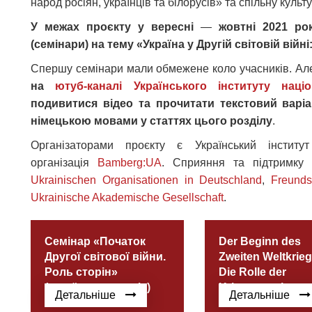
народ росіян, українців та білорусів» та спільну культ
У межах проєкту у вересні
—
жовтні 2021 ро
(семінари) на тему «Україна у Другій світовій війн
Спершу семінари мали обмежене коло учасників. А
на
ютуб-каналі Українського інституту націо
подивитися відео та прочитати текстовий варіа
німецькою мовами у статтях цього розділу
.
Організаторами проєкту є Український інститу
організація
Bamberg:UA
. Сприяння та підтримку
Ukrainischen Organisationen in Deutschland
,
Freunds
Ukrainische Akademische Gesellschaft
.
Семінар «Початок
Der Beginn des
Другої світової війни.
Zweiten Weltkrieg
Роль сторін»
Die Rolle der
(українська версія)
Kriegsparteien
Детальніше
Детальніше