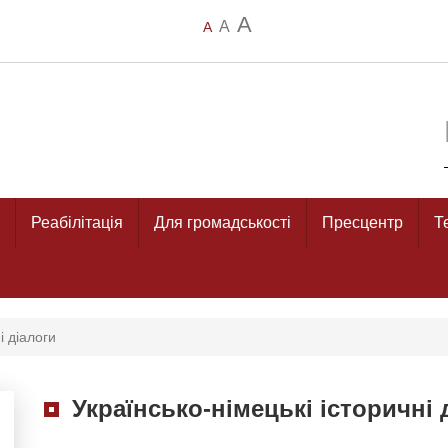
A
A
A
Реабілітація
Для громадськості
Пресцентр
Т
і діалоги
Українсько-німецькі історичні 