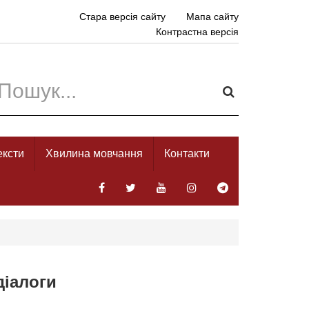
Стара версія сайту
Мапа сайту
Контрастна версія
ексти
Хвилина мовчання
Контакти
діалоги