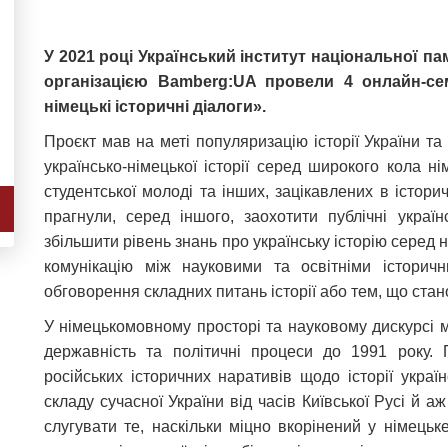
У 2021 році Український інститут національної п
організацією Bamberg:UA провели 4 онлайн-се
німецькі історичні діалоги».
Проєкт мав на меті популяризацію історії України та
українсько-німецької історії серед широкого кола нім
студентської молоді та інших, зацікавлених в істори
прагнули, серед іншого, заохотити публічні українс
збільшити рівень знань про українську історію серед 
комунікацію між науковими та освітніми історич
обговорення складних питань історії або тем, що стан
У німецькомовному просторі та науковому дискурсі 
державність та політичні процеси до 1991 року.
російських історичних наративів щодо історії укра
складу сучасної України від часів Київської Русі й 
слугувати те, наскільки міцно вкорінений у німець