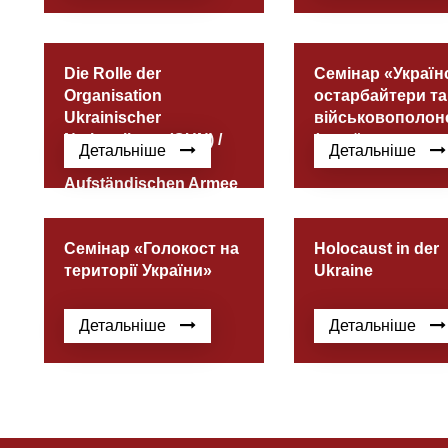
Die Rolle der
Семінар «Україн
Organisation
остарбайтери та
Ukrainischer
військовополон
Nationalisten (OUN) /
(українська верс
Детальніше
Детальніше
der Ukrainischen
Aufständischen Armee
im Zweiten Weltkrieg
Семінар «Голокост на
Holocaust in der
території України»
Ukraine
Детальніше
Детальніше