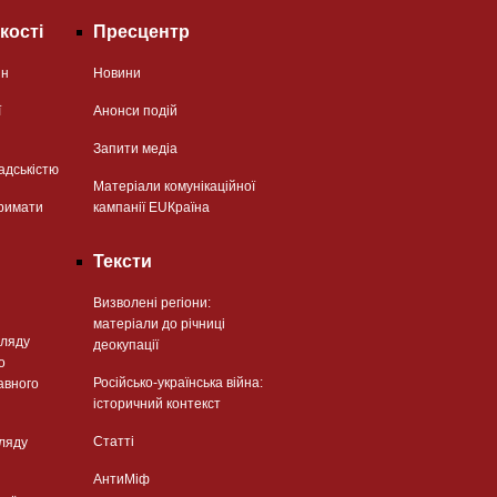
кості
Пресцентр
ян
Новини
ї
Анонси подій
Запити медіа
адськістю
Матеріали комунікаційної
римати
кампанії EUКраїна
Тексти
Визволені регіони:
матеріали до річниці
гляду
деокупації
о
Російсько-українська війна:
авного
історичний контекст
Статті
гляду
АнтиМіф