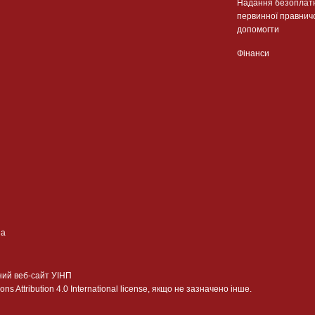
Надання безоплат
первинної правнич
допомогти
Фінанси
ua
ний веб-сайт УІНП
 Attribution 4.0 International license, якщо не зазначено інше.