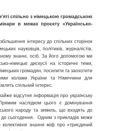
ам’яті спільно з німецькою громадською
мінари в межах проєкту «Українсько-
 збільшення інтересу до спільних сторінок
ецьких науковців, політиків, журналістів,
чному знанні, осіб. За його допомогою ми
ько-німецькі дискусії на історичні теми,
німецьких громадян, посилити та заохотити
ними колами України та Німеччини для
овлять спільний інтерес.
майже відсутня інформація про українську
 Прямим наслідком цього є домінування
їнського народу та земель, що входять до
аж до сьогодення. Одним з прикладів може
ке колективне знання міф про «триєдиний