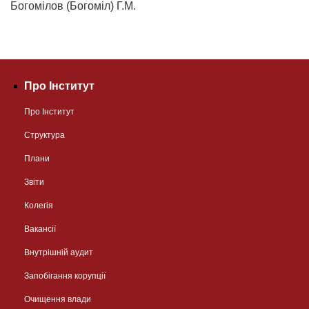
Богомілов (Богоміл) Г.М.
Про Інститут
Про Інститут
Структура
Плани
Звіти
Колегія
Вакансії
Внутрішній аудит
Запобігання корупції
Очищення влади