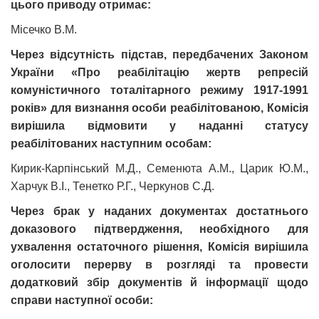
цього приводу отримає:
Місечко В.М.
Через відсутність підстав, передбачених Законом
України «Про реабілітацію жертв репресій
комуністичного тоталітарного режиму 1917-1991
років» для визнання особи реабілітованою, Комісія
вирішила відмовити у наданні статусу
реабілітованих наступним особам:
Кирик-Карпінський М.Д., Семенюта А.М., Царик Ю.М.,
Харчук В.І., Тенетко Р.Г., Черкунов С.Д.
Через брак у наданих документах достатнього
доказового підтвердження, необхідного для
ухвалення остаточного рішення, Комісія вирішила
оголосити перерву в розгляді та провести
додатковий збір документів й інформації щодо
справи наступної особи: