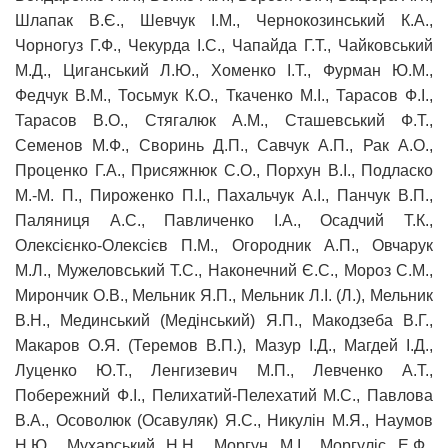
Шлапак В.Є., Шевчук І.М., Чернокозинський К.А.,
Чорногуз Г.Ф., Чекурда І.С., Чапайда Г.Т., Чайковський
М.Д., Циганський Л.Ю., Хоменко І.Т., Фурман Ю.М.,
Федчук В.М., Тосьмук К.О., Ткаченко М.І., Тарасов Ф.І.,
Тарасов В.О., Стягалюк А.М., Сташевський Ф.Т.,
Семенов М.Ф., Своринь Д.П., Савчук А.П., Рак А.О.,
Проценко Г.А., Присяжнюк С.О., Порхун В.І., Подласко
М.-М. П., Пироженко П.І., Пахальчук А.І., Панчук В.П.,
Паляниця А.С., Павличенко І.А., Осадчий Т.К.,
Олексієнко-Олексієв П.М., Огородник А.П., Овчарук
М.Л., Мужеловський Т.С., Наконечний Є.С., Мороз С.М.,
Мирончик О.В., Мельник Я.П., Мельник Л.І. (Л.), Мельник
В.Н., Мединський (Медінський) Я.П., Макодзеба В.Г.,
Макаров О.Я. (Теремов В.П.), Мазур І.Д., Магдей І.Д.,
Луценко Ю.Т., Ленгизевич М.П., Левченко А.Т.,
Побережний Ф.І., Пелихатий-Пелехатий М.С., Павлова
В.А., Осоволюк (Осавуляк) Я.С., Никулін М.Я., Наумов
Н.Ю., Мухарський Н.Н., Моргун М.І., Моргуліс Е.Ф.,