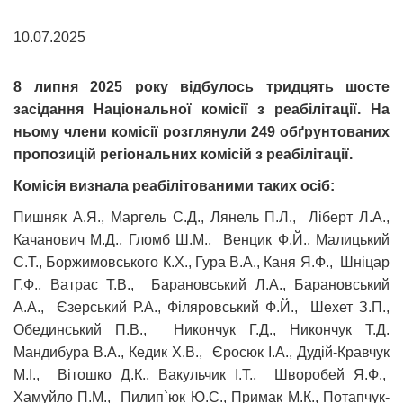
10.07.2025
8 липня 2025 року відбулось тридцять шосте
засідання Національної комісії з реабілітації. На
ньому члени комісії розглянули 249 обґрунтованих
пропозицій регіональних комісій з реабілітації.
Комісія визнала реабілітованими таких осіб:
Пишняк А.Я., Маргель С.Д., Лянель П.Л., Ліберт Л.А.,
Качанович М.Д., Гломб Ш.М., Венцик Ф.Й., Малицький
С.Т., Боржимовського К.Х., Гура В.А., Каня Я.Ф., Шніцар
Г.Ф., Ватрас Т.В., Барановський Л.А., Барановський
А.А., Єзерський Р.А., Філяровський Ф.Й., Шехет З.П.,
Обединський П.В., Никончук Г.Д., Никончук Т.Д.
Мандибура В.А., Кедик Х.В., Єросюк І.А., Дудій-Кравчук
М.І., Вітошко Д.К., Вакульчик І.Т., Шворобей Я.Ф.,
Хамуйло П.М., Пилип`юк Ю.С., Примак М.К., Потапчук-