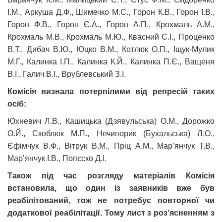
І.М., Аркуша Д.Ф., Шимечко М.С., Горон К.В., Горон І.В.,
Горон Ф.В., Горон Є.А., Горон А.П., Крохмаль А.М.,
Крохмаль М.В., Крохмаль М.Ю., Квасний С.І., Проценко
В.Т., Дибач В.Ю., Юцко В.М., Котлюк О.П., Іщук-Мулик
М.Г., Калинка І.П., Калинка К.Й., Калинка П.Є., Ващеня
В.І., Галич В.І., Врублевський З.І.
Комісія визнала потерпілими від репресій таких
осіб:
Юхневич Л.В., Кашицька (Дзявульська) О.М., Дорожко
О.Й., Скоблюк М.П., Нечипорик (Бухальська) Л.О.,
Єфімчук В.Ф., Вітрук В.М., Пріц А.М., Мар’янчук Т.В.,
Мар’янчук І.В., Попєско Д.І.
Також під час розгляду матеріалів Комісія
встановила, що один із заявників вже був
реабілітований, тож не потребує повторної чи
додаткової реабілітації. Тому лист з роз’ясненням з