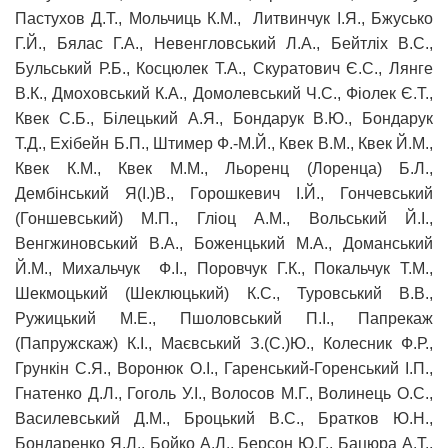
Пастухов Д.Т., Мольчиць К.М., Литвинчук І.Я., Бжусько
Г.Й., Бялас Г.А., Невенгловський Л.А., Бейтліх В.С.,
Бульський Р.Б., Косцюлек Т.А., Скуратович Є.С., Лянге
В.К., Дмоховський К.А., Домолевський Ч.С., Фіолек Є.Т.,
Квек С.Б., Білецький А.Я., Бондарук В.Ю., Бондарук
Т.Д., Ехібейн Б.П., Штимер Ф.-М.Й., Квек В.М., Квек Й.М.,
Квек К.М., Квек М.М., Льоренц (Лоренца) Б.Л.,
Дембінський Я(І.)В., Горошкевич І.Й., Гончевський
(Гоншевський) М.П., Гліоц А.М., Вольський Й.І.,
Венгжиновський В.А., Боженцький М.А., Доманський
Й.М., Михальчук Ф.І., Поровчук Г.К., Покальчук Т.М.,
Шекмоцький (Шеклюцький) К.С., Туровський В.В.,
Ружицький М.Е., Пшоловський П.І., Папрекаж
(Папружскаж) К.І., Маєвський З.(С.)Ю., Колесник Ф.Р.,
Грункін С.Я., Воронюк О.І., Гаренський-Горенський І.П.,
Гнатенко Д.Л., Гоголь У.І., Волосов М.Г., Волинець О.С.,
Василевський Д.М., Броцький В.С., Братков Ю.Н.,
Бондаренко Я.Л., Бойко А.Л., Берсон Ю.Г., Бацюра А.Т.,