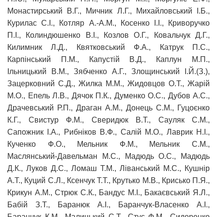
Монастирський В.Г., Мичник Л.Г., Михайловський І.Б.,
Курилас С.І., Котляр А.-А.М., Косенко І.І., Криворучко
П.І., Колиндюшенко В.І., Козлов О.Г., Ковальчук Д.Г.,
Килимник Л.Д., Квятковський Ф.А., Катрук П.С.,
Карпінський П.М., Капустій В.Д., Каплун М.П.,
Ільницький В.М., Зябченко А.Г., Злощинський І.Й.(З.),
Зацерковний С.Д., Жилка М.М., Жидовцов О.Т., Жарій
М.О., Епель Л.В., Дячок П.К., Думенко О.С., Дубов А.С.,
Драчевський Р.П., Драган А.М., Донець С.М., Гуцоєнко
К.Г., Свистур Ф.М., Сверидюк В.Т., Сауляк С.М.,
Сапожник І.А., Рибніков В.Ф., Салій М.О., Лаврик Н.І.,
Кученко Ф.О., Мельник Ф.М., Мельник С.М.,
Маслянський-Давельман М.С., Мадюдь О.С., Мадюдь
Д.К., Луков Д.С., Ломаш Т.М., Ліванський М.С., Кушнір
А.Т., Куций С.Л., Ксенчук Т.Т., Крутько М.В., Крисько П.Я.,
Крикун А.М., Стрюк С.К., Бандус М.І., Бакаєвський Я.Л.,
Бабій З.Т., Баранюк А.І., Баранчук-Власенко А.І.,
Баранчук К.М., Малицький С.Т., Стус Ф.М., Сидоренко