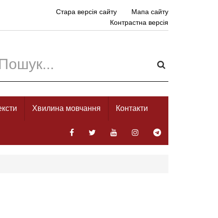
Стара версія сайту
Мапа сайту
Контрастна версія
ексти
Хвилина мовчання
Контакти