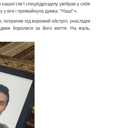
ашої сім’ї спецпідрозділу, увібрав у себе
 у вічі і промайнула думка: "Наш!"».
, потрапив під ворожий обстріл, унаслідок
едики боролися за його життя. На жаль,