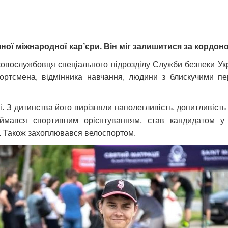
ної міжнародної кар’єри. Він міг залишитися за кордон
ковослужбовця спеціального підрозділу Служби безпеки Ук
ртсмена, відмінника навчання, людини з блискучими пе
. З дитинства його вирізняли наполегливість, допитливість
аймався спортивним орієнтуванням, став кандидатом у
х. Також захоплювався велоспортом.