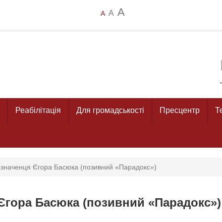
A
A
A
Реабілітація
Для громадськості
Пресцентр
Т
изначенця Єгора Басюка (позивний «Парадокс»)
Єгора Басюка (позивний «Парадокс»)