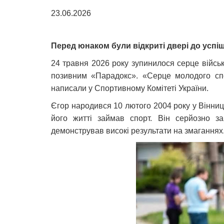
23.06.2026
Перед юнаком були відкриті двері до успіш
24 травня 2026 року зупинилося серце війсь
позивним «Парадокс». «Серце молодого спо
написали у Спортивному Комітеті України.
Єгор народився 10 лютого 2004 року у Вінниці
його житті займав спорт. Він серйозно з
демонстрував високі результати на змагання