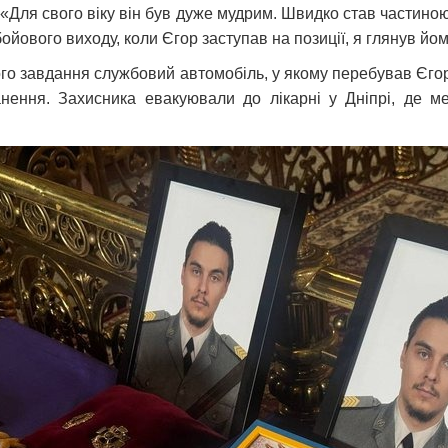
ля свого віку він був дуже мудрим. Швидко став частиною н
ойового виходу, коли Єгор заступав на позиції, я глянув йому
ого завдання службовий автомобіль, у якому перебував Єгор
анення. Захисника евакуювали до лікарні у Дніпрі, де м