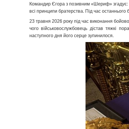
Командир Єгора з позивним «Шериф» згадує: «Д
всі принципи братерства. Під час останнього б
23 травня 2026 року під час виконання бойов
чого військовослужбовець дістав тяжкі пор
наступного дня його серце зупинилося.