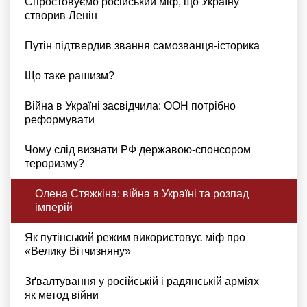
Спростовуємо російський міф, що Україну
створив Ленін
Путін підтвердив звання самозванця-історика
Що таке рашизм?
Війна в Україні засвідчила: ООН потрібно
реформувати
Чому слід визнати РФ державою-спонсором
тероризму?
Олена Стяжкіна: війна в Україні та розпад
імперій
Як путінський режим використовує міф про
«Велику Вітчизняну»
Зґвалтування у російській і радянській арміях
як метод війни