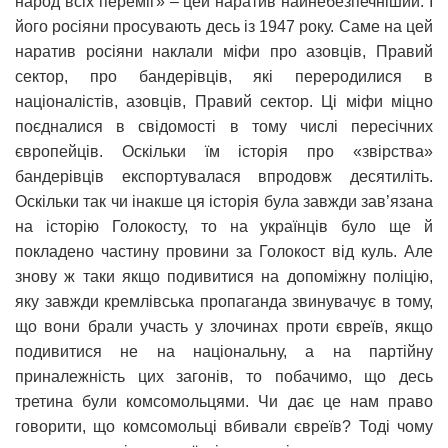
народ всіх переміг» – цей наратив найнебезпечніший. І
його росіяни просувають десь із 1947 року. Саме на цей
наратив росіяни наклали міфи про азовців, Правий
сектор, про бандерівців, які переродилися в
націоналістів, азовців, Правий сектор. Ці міфи міцно
поєдналися в свідомості в тому числі пересічних
європейців. Оскільки їм історія про «звірства»
бандерівців експортувалася впродовж десятиліть.
Оскільки так чи інакше ця історія була завжди зав’язана
на історію Голокосту, то на українців було ще й
покладено частину провини за Голокост від куль. Але
знову ж таки якщо подивитися на допоміжну поліцію,
яку завжди кремлівська пропаганда звинувачує в тому,
що вони брали участь у злочинах проти євреїв, якщо
подивитися не на національну, а на партійну
приналежність цих загонів, то побачимо, що десь
третина були комсомольцями. Чи дає це нам право
говорити, що комсомольці вбивали євреїв? Тоді чому