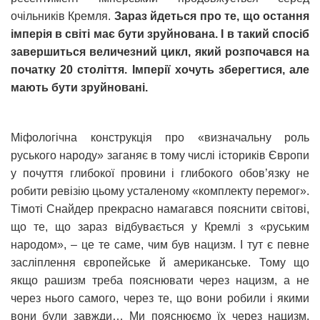
очільників Кремля.
Зараз йдеться про те, що остання
імперія в світі має бути зруйнована. І в такий спосіб
завершиться величезний цикл, який розпочався на
початку 20 століття. Імперії хочуть зберегтися, але
мають бути зруйновані.
Міфологічна конструкція про «визначальну роль
руського народу» заганяє в тому числі істориків Європи
у почуття глибокої провини і глибокого обов’язку не
робити ревізію цьому усталеному «комплекту перемог».
Тімоті Снайдер прекрасно намагався пояснити світові,
що те, що зараз відбувається у Кремлі з «руським
народом», – це те саме, чим був нацизм. І тут є певне
засліплення європейське й американське. Тому що
якщо рашизм треба пояснювати через нацизм, а не
через нього самого, через те, що вони робили і якими
вони були завжди… Ми пояснюємо їх через нацизм,