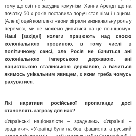
тому що світ не засудив комунізм. Ханна Арендт ще на
початку 50-х років поставила поруч сталінізм і нацизм.
[Але є] оцей комплект «вони зіграли визначальну роль у
перемозі, ми не можемо дивитися на це по-іншому».
Наші [західні] колеги працюють над своєю
колоніальною провиною, в тому числі в
політичному сенсі, але Росія не бачиться ані
колоніальною імперською державою, ані
нацистською сталінською державою, а бачиться
якимось унікальним явищем, з яким треба чомусь
рахуватися.
Які наративи російської пропаганди досі
становлять загрозу для нас?
«Українські націоналісти – зрадники». «Українці –
зрадники». «Українці були на боці фашистів, а руський