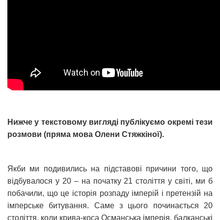
Нижче у текстовому вигляді публікуємо окремі тези
розмови (пряма мова Олени Стяжкіної).
Якби ми подивились на підставові причини того, що
відбувалося у 20 – на початку 21 століття у світі, ми б
побачили, що це історія розпаду імперій і претензій на
імперське битування. Саме з цього починається 20
століття, коли крива-коса Османська імперія, балканські