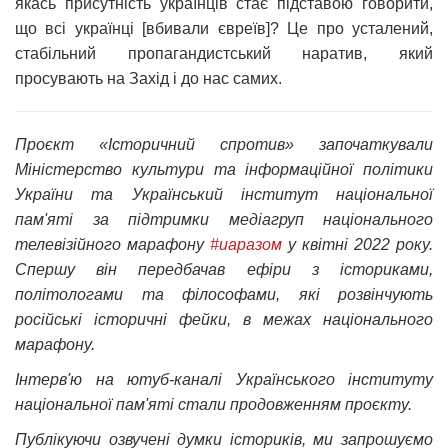
якась присутність українців стає підставою говорити,
що всі українці [вбивали євреїв]? Це про усталений,
стабільний пропагандистський наратив, який
просувають на Захід і до нас самих.
Проєкт «Історичний спротив» започаткували
Міністерство культури та інформаційної політики
України та Український інститут національної
пам'яті за підтримки медіагруп національного
телевізійного марафону
#uaразом
у квітні 2022 року.
Спершу він передбачав ефіри з істориками,
політологами та філософами, які розвінчують
російські історичні фейки, в межах національного
марафону.
Інтерв'ю на ютуб-каналі Українського інституту
національної пам'яті стали продовженням проєкту.
Публікуючи озвучені думки істориків, ми запрошуємо