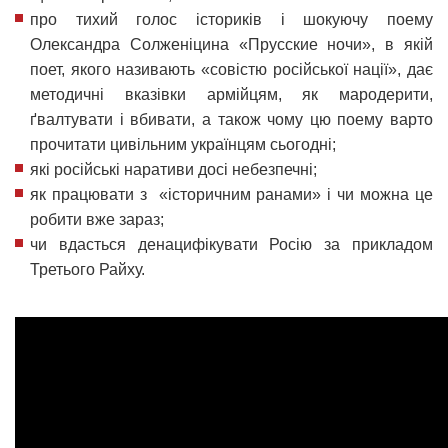
про тихий голос істориків і шокуючу поему
Олександра Солженіцина «Прусские ночи», в якій
поет, якого називають «совістю російської нації», дає
методичні вказівки армійцям, як мародерити,
ґвалтувати і вбивати, а також чому цю поему варто
прочитати цивільним українцям сьогодні;
які російські наративи досі небезпечні;
як працювати з «історичним ранами» і чи можна це
робити вже зараз;
чи вдасться денацифікувати Росію за прикладом
Третього Райху.