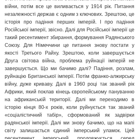
війни, потім все це виливається у 1914 рік. Питання
незалежності держав є одним з ключових. Зрештою, це
історія про падіння перших імперій. І про падіння
Російської імперії, звісно. Далі для Російської імперії це
такий ресентимент збирання, формування Радянського
Союзу. Для Німеччини це питання знову постати у
якості Третього Райху. Зрештою, коли завершується
Друга світова війна, проблема руйнації імперій не
завершується. Що ми бачимо далі? Падіння, розлам,
руйнацію Британської імперії. Потім франко-алжирську
війну, дуже криваву. Далі в 1960 році так званий рік
Африки, який поклав кінець європейському пануванню
на африканській території. Далі ми переходимо в
історію кінця 80-х років, коли руйнується так званий
«соціалістичний табір», сформований як задвірки
радянської імперії. Далі ми знову бачимо, що на мапі
світу залишається єдиний імперський уламок. Цей
ресентимент імперський продовжується серед