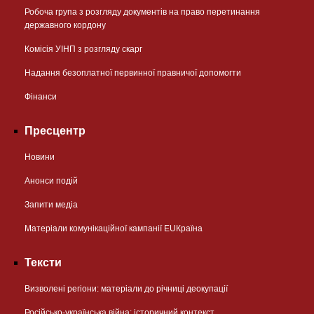
Робоча група з розгляду документів на право перетинання
державного кордону
Комісія УІНП з розгляду скарг
Надання безоплатної первинної правничої допомогти
Фінанси
Пресцентр
Новини
Анонси подій
Запити медіа
Матеріали комунікаційної кампанії EUКраїна
Тексти
Визволені регіони: матеріали до річниці деокупації
Російсько-українська війна: історичний контекст