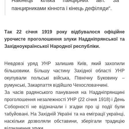
Накінець кілька панцирних авт. За
панцирниками кіннота і кінець дефіляди”.
Так 22 січня 1919 року відбувалося офіційне
урочисте проголошення злуки Наддніпрянської та
Західноукраїнської Народної республіки.
Невдовзі уряд УНР залишив Київ, який захопили
більшовики. Більшу частину Західної області УНР
окупували польські війська, Північну Буковину –
румунські, Закарпаття відійшло Чехословаччині.
За часів радянського панування на Наддніпрянщині
проголошення незалежності УНР (22 січня 1918) і День
Соборності не відзначали і згадки про ці події були
табуйовані. На Західній Україні та на еміграції українці,
наскільки дозволяли обставини, зберігали традицію
відзначення злуки.