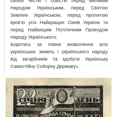
своєю честю і совістю перед Великим
Народом Українським, перед Святою
Землею Українською, перед пролитою
кров’ю ycix Найкращих Синів України та
перед Найвищим Політичним Проводом
Народу Українського:
Боротись за повне визволення всіх
українських земель і українського народу
від загарбників та здобути Українську
Самостійну Соборну Державу».