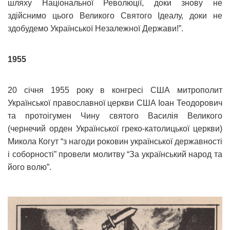
шляху Національної Революції, доки знову не
здійснимо цього Великого Святого Ідеалу, доки не
здобудемо Української Незалежної Держави!”.
1955
20 січня 1955 року в конгресі США митрополит
Української православної церкви США Іоан Теодорович
та протоігумен Чину святого Василія Великого
(чернечий орден Української греко-католицької церкви)
Микола Когут “з нагоди роковин української державності
і соборності” провели молитву “За український народ та
його волю”.