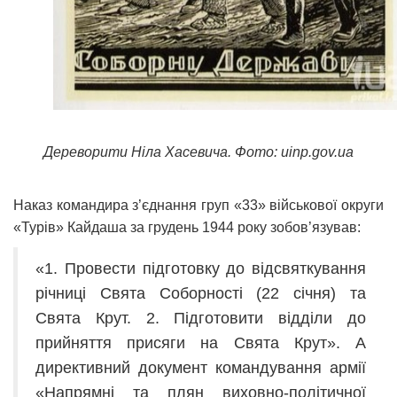
Дереворити Ніла Хасевича. Фото: uinp.gov.ua
Наказ командира з’єднання груп «33» військової округи
«Турів» Кайдаша за грудень 1944 року зобов’язував:
«1. Провести підготовку до відсвяткування
річниці Свята Соборності (22 січня) та
Свята Крут. 2. Підготовити відділи до
прийняття присяги на Свята Крут». А
директивний документ командування армії
«Напрямні та плян виховно-політичної