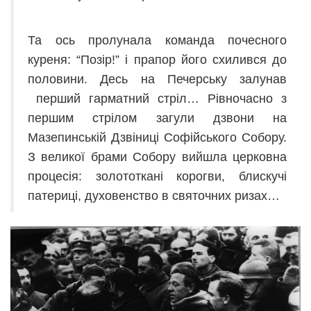
Та ось пролунала команда почесного
куреня: “Позір!” і прапор його схилився до
половини. Десь на Печерську залунав
перший гарматний стріл… Рівночасно з
першим стрілом загули дзвони на
Мазепинській Дзвіниці Софійського Собору.
З великої брами Собору вийшла церковна
процесія: золототкані корогви, блискучі
патериці, духовенство в святочних ризах…