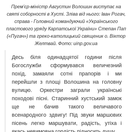
Прем'єр-міністр Августин Волошин виступає на
святі соборності в Хусті. Зліва від нього: Іван Рогач,
справа - Головний командуючий «Українського
пластового уряду Карпатської України» Степан Пап
(«Пугач») та греко-католицький священик о. Віктор
Желтвай. Фото: uinp.gov.ua
Десь біля одинадцятої години після
Богослужби сформувався величезний
похід, замаяли сотні прапорів і ми
перейшли з площі Волошина на головну
вулицю. Оркестри заграли українські
походові пісні. Старинний хустський замок
ще не бачив такого величавого
всенародного здвигу! Під звуки маршових
пісень легко маршувати, радість, утіха і
якась невимовна гордість підносить душу.