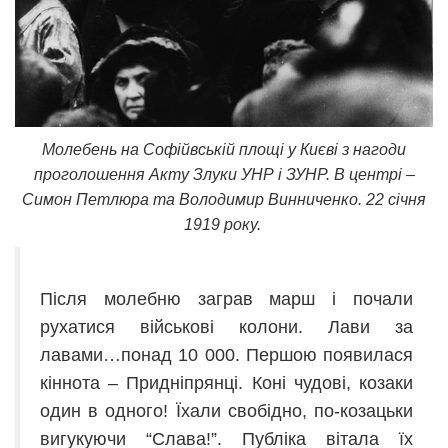
Молебень на Софійвській площі у Києві з нагоди
проголошення Акту Злуки УНР і ЗУНР. В центрі –
Симон Петлюра та Володимир Винниченко. 22 січня
1919 року.
Після молебню заграв марш і почали
рухатися військові колони. Лави за
лавами…понад 10 000. Першою появилася
кіннота – Придніпрянці. Коні чудові, козаки
один в одного! Їхали свобідно, по-козацьки
вигукуючи “Слава!”. Публіка вітала їх