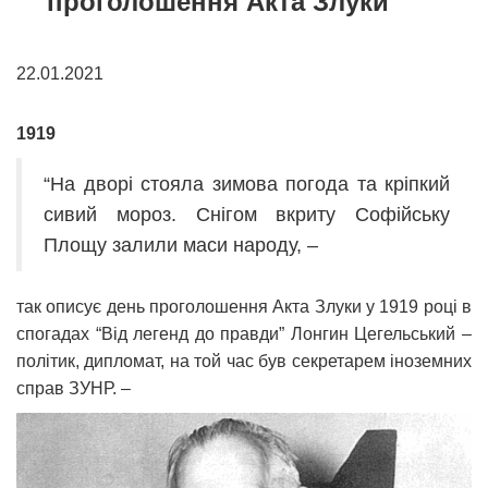
проголошення Акта Злуки
22.01.2021
1919
“На дворі стояла зимова погода та кріпкий
сивий мороз. Снігом вкриту Софійську
Площу залили маси народу, –
так описує день проголошення Акта Злуки у 1919 році в
спогадах “Від легенд до правди” Лонгин Цегельський –
політик, дипломат, на той час був секретарем іноземних
справ ЗУНР. –