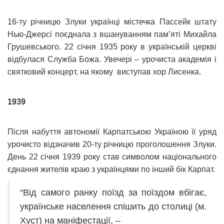
16-ту річницю Злуки українці містечка Пассейк штату
Нью-Джерсі поєднала з вшануванням пам’яті Михайла
Грушевського. 22 січня 1935 року в українській церкві
відбулася Служба Божа. Увечері – урочиста академія і
святковий концерт, на якому виступав хор Лисенка.
1939
Після набуття автономії Карпатською Україною її уряд
урочисто відзначив 20-ту річницю проголошення Злуки.
День 22 січня 1939 року став символом національного
єднання жителів краю з українцями по інший бік Карпат.
“Від самого ранку поїзд за поїздом вбігає,
українське населення спішить до столиці (м.
Хуст) на маніфестації, –