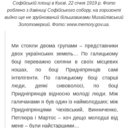
Софійській площі в Києві. 22 січня 1919 р. Фото
роблено з дзвіниці Софійського собору, на горизонті
видно ще не зруйнований більшовиками Михайлівський
Золотоверхий. Фото: www.memory.gov.ua.
Ми стояли двома групами – представники
двох українських земель… По галицькому
боці переважно селяни в своїх місцевих
ношах, по боці Придніпрянців самі
інтелігенти. По галицькому боці старші
люди, деякі сивоволосі, по боці
Придніпрянців відносно молоді люди. Між
галичанами я був один із наймолодших; між
Придніпрянцями Чехівський, Винниченко,
Петлюра і Мартос – хоч дещо молодші від
мене – були найстаршими…