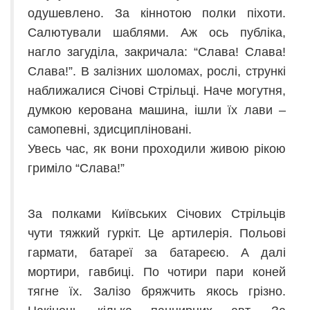
одушевлено. За кіннотою полки піхоти.
Салютували шаблями. Аж ось публіка,
нагло загуділа, закричала: “Слава! Слава!
Слава!”. В залізних шоломах, рослі, стрункі
наближалися Січові Стрільці. Наче могутня,
думкою керована машина, ішли їх лави –
самопевні, здисципліновані.
Увесь час, як вони проходили живою рікою
гриміло “Слава!”
За полками Київських Січових Стрільців
чути тяжкий гуркіт. Це артилерія. Польові
гармати, батареї за батареєю. А далі
мортири, гавбиці. По чотири пари коней
тягне їх. Залізо бряжчить якось грізно.