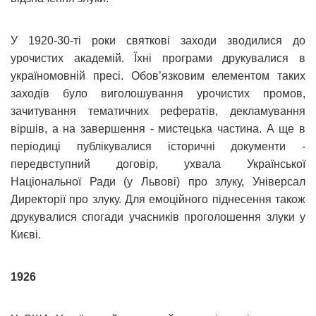
У 1920-30-ті роки святкові заходи зводилися до
урочистих академій. Їхні програми друкувалися в
україномовній пресі. Обов’язковим елементом таких
заходів було виголошування урочистих промов,
зачитування тематичних рефератів, декламування
віршів, а на завершення - мистецька частина. А ще в
періодиці публікувалися історичні документи -
передвступний договір, ухвала Української
Національної Ради (у Львові) про злуку, Універсал
Директорії про злуку. Для емоційного піднесення також
друкувалися спогади учасників проголошення злуки у
Києві.
1926