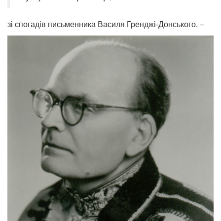
зі спогадів письменника Василя Гренджі-Донського. –