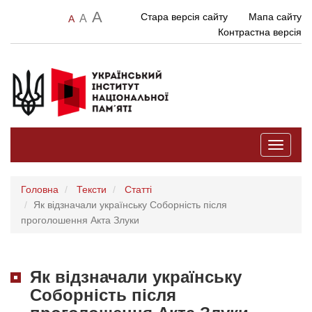
A
Стара версія сайту
Мапа сайту
A
A
Контрастна версія
Toggle
navigati
Головна
Тексти
Статті
Як відзначали українську Соборність після
проголошення Акта Злуки
Як відзначали українську
Соборність після