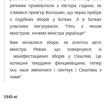
речники промовляли з півтора години, як
з’явився прем’єр Волошин, що якраз прибув
з подібних зборів у Білках. А в Білках
учасники вигукували: “Геть з чехом
міністром, хочемо міністра українця!”
Вже кінчалися збори, як влетіло авто
міністра Ревая, що повернувся із
маніфестаціиних зборів у Сваляві. Це
колишня твердиня фенциківщини, тепер
ось часи змінилися і святкує і Свалява з
нами”.
1940-ві