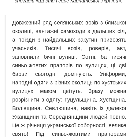
спогадів «Щастя і горе Карпатської України».
Довжезний ряд селянських возів з близької
околиці, вантажні самоходи з дальших сіл,
а поїзди з найдальших закутин привозять
учасників. Тисячі возів, роверів, авт,
заповнили бічні вулиці. Сотні, ба тисячі
синьо-жовтих прапорів по вулицях, ці дві
барви сьогодні домінують. Уніформи,
народні одяги з різних околиць по хустських
вулицях маком цвітуть. Зразу можна
розрізнити з одягу: Гуцульщина, Хустщина,
Волівщина, Севлющина, навіть із далекої
Ужанщини та Середнянщини людей повно.
Це ж річниця української соборності, велике
свято! Під синьо-жовтими прапорами