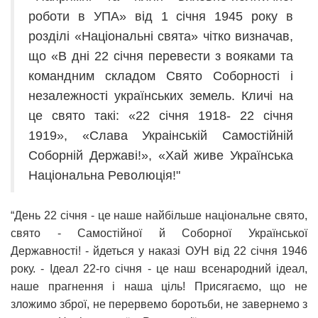
роботи в УПА» від 1 січня 1945 року в
розділі «Національні свята» чітко визначав,
що «В дні 22 січня перевести з вояками та
командним складом Свято Соборності і
незалежності українських земель. Кличі на
це свято такі: «22 сiчня 1918- 22 сiчня
1919», «Cлaвa Укpaiнськiй Caмoстiйнiй
Coбopнiй Дepжaвi!», «Xaй живe Укpaїнськa
Haцioнaльнa Peвoлюцiя!"
“День 22 січня - це наше найбільше національне свято,
свято - Самостійної й Соборної Української
Державності! - йдеться у наказі ОУН від 22 січня 1946
року. - Ідеал 22-го січня - це наш всенародний ідеал,
наше прагнення і наша ціль! Присягаємо, що не
зложимо зброї, не перервемо боротьби, не завернемо з