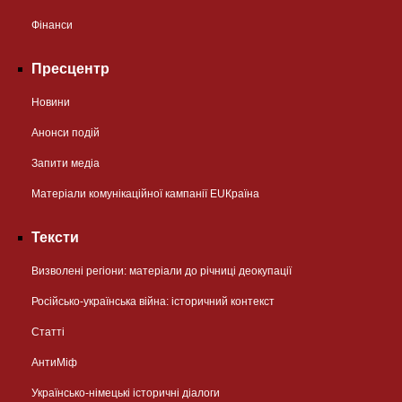
Фінанси
Пресцентр
Новини
Анонси подій
Запити медіа
Матеріали комунікаційної кампанії EUКраїна
Тексти
Визволені регіони: матеріали до річниці деокупації
Російсько-українська війна: історичний контекст
Статті
АнтиМіф
Українсько-німецькі історичні діалоги