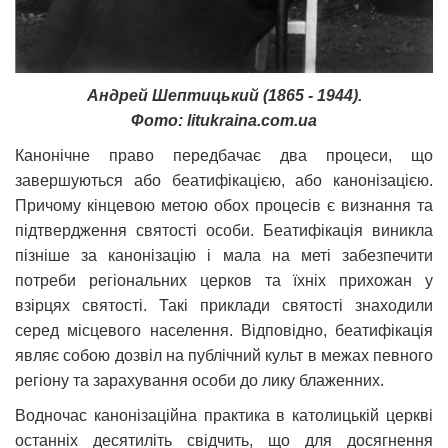
Андрей Шептицький (1865 - 1944).
Фото: litukraina.com.ua
Канонічне право передбачає два процеси, що
завершуються або беатифікацією, або канонізацією.
Причому кінцевою метою обох процесів є визнання та
підтвердження святості особи. Беатифікація виникла
пізніше за канонізацію і мала на меті забезпечити
потреби регіональних церков та їхніх прихожан у
взірцях святості. Такі приклади святості знаходили
серед місцевого населення. Відповідно, беатифікація
являє собою дозвіл на публічний культ в межах певного
регіону та зарахування особи до лику блаженних.
Водночас канонізаційна практика в католицькій церкві
останніх десятиліть свідчить, що для досягнення