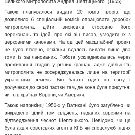
Великого Митрополита Андрея Шептицького" (1955).
Також планувалося видати 20 томів творів, що
дозволило б спеціальній комісії опрацювати доробок
митрополита, дійти висновків стосовно його
переконань та ідей, про які він писав, узгодити їх з
церковними канонами. Натоді цей масштабний проект
не було втілено, оскільки вдалось видати лише два
томи із запланованих. Робота ускладнювалась через
проживання свідків у різних країнах, адже діяльність
митрополита не зосереджувалась лише на території
українських земель. Він багато їздив по світу і
долучався до своєї пастви там, де вона була присутня:
чи то в країнах Європи, чи Америки.
Також наприкінці 1950-х у Ватикані було загублено чи
викрадено цілий том свідчень, наданих євреями на
підтвердження чеснот Шептицького. Невідомо, чи це
була акція совєтських агентів КГБ чи спецслужб інших