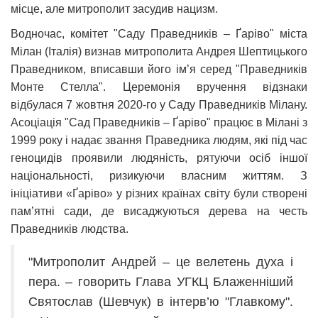
місце, але митрополит засудив нацизм.
Водночас, комітет "Саду Праведників – Ґаріво" міста
Мілан (Італія) визнав митрополита Андрея Шептицького
Праведником, вписавши його ім’я серед "Праведників
Монте Стелла". Церемонія вручення відзнаки
відбулася 7 жовтня 2020-го у Саду Праведників Мілану.
Асоціація "Сад Праведників – Ґаріво" працює в Мілані з
1999 року і надає звання Праведника людям, які під час
геноцидів проявили людяність, рятуючи осіб іншої
національності, ризикуючи власним життям. З
ініціативи «Ґаріво» у різних країнах світу були створені
пам’ятні сади, де висаджуються дерева на честь
Праведників людства.
"Митрополит Андрей – це велетень духа і
пера. – говорить Глава УГКЦ Блаженніший
Святослав (Шевчук) в інтерв’ю "Главкому".