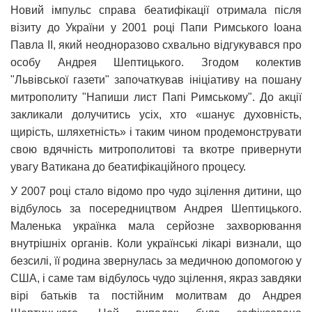
Новий імпульс справа беатифікації отримала після
візиту до України у 2001 році Папи Римського Іоана
Павла ІІ, який неодноразово схвально відгукувався про
особу Андрея Шептицького. Згодом колектив
"Львівської газети" започаткував ініціативу на пошану
митрополиту "Напиши лист Папі Римському". До акції
закликали долучитись усіх, хто «шанує духовність,
щирість, шляхетність» і таким чином продемонструвати
свою вдячність митрополитові та вкотре привернути
увагу Ватикана до беатифікаційного процесу.
У 2007 році стало відомо про чудо зцілення дитини, що
відбулось за посередництвом Андрея Шептицького.
Маленька українка мала серйозне захворювання
внутрішніх органів. Коли українські лікарі визнали, що
безсилі, її родина звернулась за медичною допомогою у
США, і саме там відбулось чудо зцілення, якраз завдяки
вірі батьків та постійним молитвам до Андрея