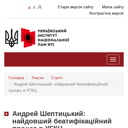
A
Стара версія сайту
Мапа сайту
A
A
Контрастна версія
Toggle
navigati
Головна
Тексти
Статті
Андрей Шептицький: найдовший беатифікаційний
процес в УГКЦ.
Андрей Шептицький:
найдовший беатифікаційний