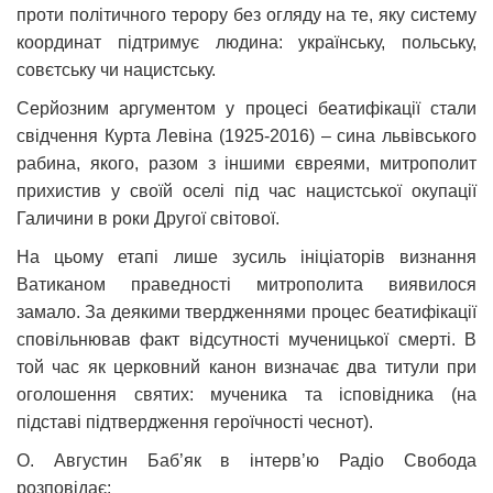
проти політичного терору без огляду на те, яку систему
координат підтримує людина: українську, польську,
совєтську чи нацистську.
Серйозним аргументом у процесі беатифікації стали
свідчення Курта Левіна (1925-2016) – сина львівського
рабина, якого, разом з іншими євреями, митрополит
прихистив у своїй оселі під час нацистської окупації
Галичини в роки Другої світової.
На цьому етапі лише зусиль ініціаторів визнання
Ватиканом праведності митрополита виявилося
замало. За деякими твердженнями процес беатифікації
сповільнював факт відсутності мученицької смерті. В
той час як церковний канон визначає два титули при
оголошення святих: мученика та ісповідника (на
підставі підтвердження героїчності чеснот).
О. Августин Баб’як в інтерв’ю Радіо Свобода
розповідає: