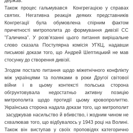
держав.
Також процес гальмувався Конгрегацією у справах
святих. Негативна реакція деяких представників
Конгрегації була обумовлена спірним фактом
причетності митрополита до формування дивізії СС
"Галичина". У розв’язанні цього питання вирішальне
слово сказала Постулярна комісія УГКЦ, надавши
письмові докази того, що Андрей Шептицький не мав
стосунку до створення дивізії.
Згодом постало питання щодо міжетнічного конфлікту
між українцями та поляками в роки Другої світової
війни і в цьому контексті польська сторона
обгрунтовувала недостатньо активну позицію
митрополита щодо протидії цьому кровопролиттю.
Українська сторона надала докази того, що митрополит
засуджував насильство й вбивство, і жодним чином не
схвалював того, що відбувалось у 1943 році на Волині.
Також він виступав у своїх проповідях категорично