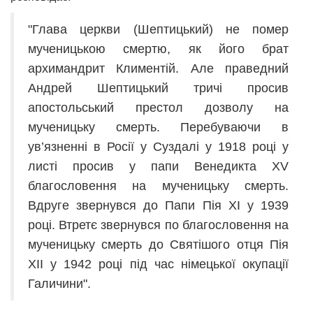
"Глава церкви (Шептицький) не помер
мученицькою смертю, як його брат
архимандрит Климентій. Але праведний
Андрей Шептицький тричі просив
апостольський престол дозволу на
мученицьку смерть. Перебуваючи в
ув’язненні в Росії у Суздалі у 1918 році у
листі просив у папи Венедикта XV
благословення на мученицьку смерть.
Вдруге звернувся до Папи Пія ХІ у 1939
році. Втретє звернувся по благословення на
мученицьку смерть до Святішого отця Пія
ХІІ у 1942 році під час німецької окупації
Галичини".