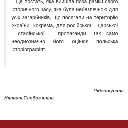
– Це постать, яка вийшла поза рамки свого
історичного часу, яка була небезпечною для
усіх загарбників, що посягали на територію
України. Зокрема, для російської – царської
і сталінської – пропаганди. Так само
неоднозначно його оцінює польська
історіографія".
Пі
д
готувала
Наталя Слобожаніна