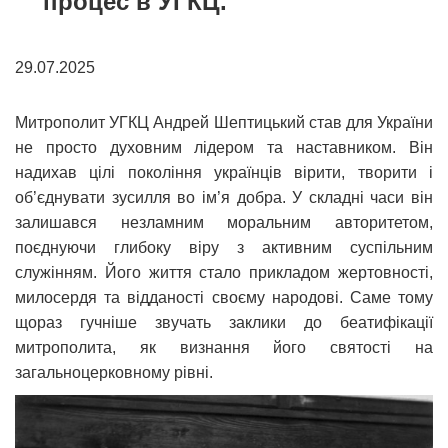
процес в УГКЦ.
29.07.2025
Митрополит УГКЦ Андрей Шептицький став для України
не просто духовним лідером та наставником. Він
надихав цілі покоління українців вірити, творити і
об’єднувати зусилля во ім’я добра. У складні часи він
залишався незламним моральним авторитетом,
поєднуючи глибоку віру з активним суспільним
служінням. Його життя стало прикладом жертовності,
милосердя та відданості своєму народові. Саме тому
щораз гучніше звучать заклики до беатифікації
митрополита, як визнання його святості на
загальноцерковному рівні.