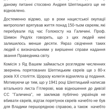
даному питанні стосовно Андрея Шептицького ще не
відновлено.
Достеменно відомо, що в роки нацистської окупації
митрополит врятував життя понад 150-тьом євреям, які
перебували під час Голокосту на Галичині. Проф.
Шимон Редліх говорить, що з цих людей нині
залишилось менше десяти. Якраз свідчення таких
людей є визначальними у вирішенні справи надання
звання Праведника світу.
Комісія з Яд Вашем займається розглядом численних
звернень порятованих Шептицьким євреїв ще з 80-х
років ХХ століття. Щоразу колегія відхиляла ці подання.
Мотивуючи це тим, що у 1941 році Шептицький написав
вітального листа Гітлерові, мав відношення до дивізії
СС "Галичина", не закликав публічно українців не
вбивати євреїв, відтак порятунок євреїв начебто не був
для Владики першорядною справою, а також начебто