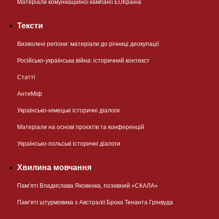
Матеріали комунікаційної кампанії EUКраїна
Тексти
Визволені регіони: матеріали до річниці деокупації
Російсько-українська війна: історичний контекст
Статті
АнтиМіф
Українсько-німецькі історичні діалоги
Матеріали на основі проєктів та конференцій
Українсько-польські історичні діалоги
Хвилина мовчання
Пам’яті Владислава Яковенка, позивний «СКАЛА»
Пам’яті штурмовика з Австралії Брока Тенанта Грінвуда