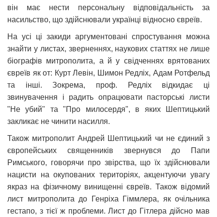
він має нести персональну відповідальність за
насильство, що здійснювали українці відносно євреїв.
На усі ці закиди аргументовані спростування можна
знайти у листах, зверненнях, наукових статтях не лише
біографів митрополита, а й у свідченнях врятованих
євреїв як от: Курт Левін, Шимон Редліх, Адам Ротфельд
та інші. Зокрема, проф. Редліх відкидає ці
звинувачення і радить опрацювати пасторські листи
"Не убий" та "Про милосердя", в яких Шептицький
закликає не чинити насилля.
Також митрополит Андрей Шептицький чи не єдиний з
європейських священників звернувся до Папи
Римського, говорячи про звірства, що їх здійснювали
нацисти на окупованих територіях, акцентуючи увагу
якраз на фізичному винищенні євреїв. Також відомий
лист митрополита до Генріха Гіммлера, як очільника
гестапо, з тієї ж проблеми. Лист до Гітлера дійсно мав