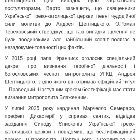
Шептицького. Цей випадок було зафіксовано
постуляторами. Варто зазначити, що священники
Української греко-католицької церкви певні чудодійної
сили молитви до Андрея Шептицького. О.Роман
Тереховський стверджує, що такі випадки зцілення не
були поодинокими, але найбільший клопіт полягає в
незадокументованості цих фактів.
У 2015 році папа Франциск оголосив спеціальний
декрет про визнання героїчної діяльності і
богословських чеснот митрополита УГКЦ Андрея
Шептицького, згідно якого він отримав офіційний титул
– Праведний. Наступним кроком беатифікації має стати
визнання митрополита Блаженним.
У липні 2025 року кардинал Марчелло Семераро,
префект Дикастерії у справах святих, відвідав
засідання Синоду Єпископів Української греко-
католицької церкви і повідомив, що беатифікаційний
процес митрополита Шептицького знаходиться на