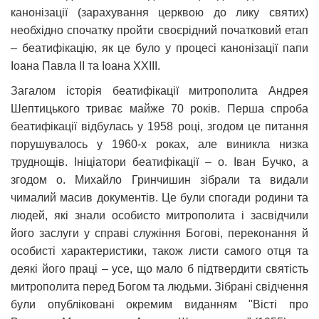
канонізації (зарахування церквою до лику святих)
необхідно спочатку пройти своєрідний початковий етап
– беатифікацію, як це було у процесі канонізації папи
Іоана Павла ІІ та Іоана ХХІІІ.
Загалом історія беатифікації митрополита Андрея
Шептицького триває майже 70 років. Перша спроба
беатифікації відбулась у 1958 році, згодом це питання
порушувалось у 1960-х роках, але виникла низка
труднощів. Ініціатори беатифікації – о. Іван Бучко, а
згодом о. Михайло Гринчишин зібрали та видали
чималий масив документів. Це були спогади родини та
людей, які знали особисто митрополита і засвідчили
його заслуги у справі служіння Богові, переконання й
особисті характеристики, також листи самого отця та
деякі його праці – усе, що мало б підтвердити святість
митрополита перед Богом та людьми. Зібрані свідчення
були опубліковані окремим виданням "Вісті про