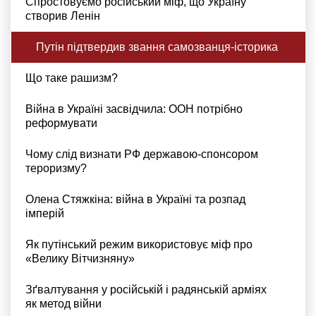
Спростовуємо російський міф, що Україну
створив Ленін
Путін підтвердив звання самозванця-історика
Що таке рашизм?
Війна в Україні засвідчила: ООН потрібно
реформувати
Чому слід визнати РФ державою-спонсором
тероризму?
Олена Стяжкіна: війна в Україні та розпад
імперій
Як путінський режим використовує міф про
«Велику Вітчизняну»
Зґвалтування у російській і радянській арміях
як метод війни