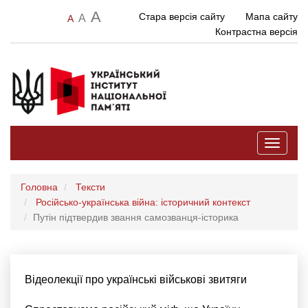
A
Стара версія сайту
Мапа сайту
A
A
Контрастна версія
Toggle
navigati
Головна
Тексти
Російсько-українська війна: історичний контекст
Путін підтвердив звання самозванця-історика
Відеолекції про українські військові звитяги