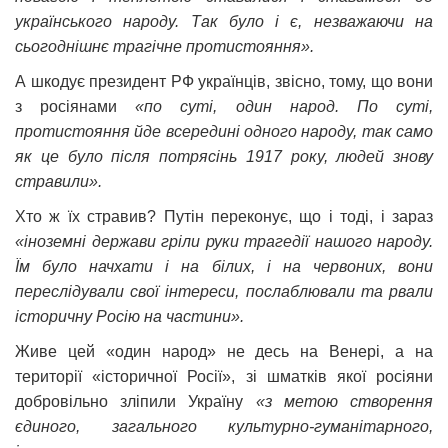
українського народу. Так було і є, незважаючи на
сьогоднішнє трагічне протистояння».
А шкодує президент РФ українців, звісно, тому, що вони
з росіянами
«по суті, один народ. По суті,
протистояння йде всередині одного народу, так само
як це було після потрясінь 1917 року, людей знову
стравили».
Хто ж їх стравив? Путін переконує, що і тоді, і зараз
«іноземні держави гріли руки трагедії нашого народу.
Їм було начхати і на білих, і на червоних, вони
переслідували свої інтереси, послаблювали та рвали
історичну Росію на частини».
Живе цей «один народ» не десь на Венері, а на
території «історичної Росії», зі шматків якої росіяни
добровільно зліпили Україну
«з метою створення
єдиного, загального культурно-гуманітарного,