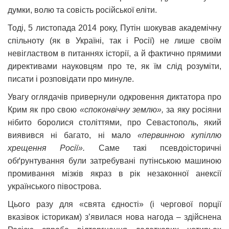
думки, волю та совість російської еліти.
Тоді, 5 листопада 2014 року, Путін шокував академічну
спільноту (як в Україні, так і Росії) не лише своїм
невіглаством в питаннях історії, а й фактично прямими
директивами науковцям про те, як їм слід розуміти,
писати і розповідати про минуле.
Увагу оглядачів привернули одкровення диктатора про
Крим як про свою
«споконвічну землю»,
за яку росіяни
нібито боролися століттями, про Севастополь, який
виявився ні багато, ні мало
«первинною купіллю
хрещення Росії».
Саме такі псевдоісторичні
обґрунтування були затребувані путінською машиною
промивання мізків якраз в рік незаконної анексії
українського півострова.
Цього разу для «свята єдності» (і чергової порції
вказівок історикам) з’явилася нова нагода – здійснена