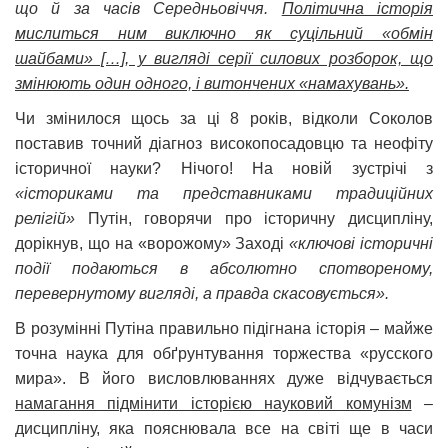
що й за часів Середньовіччя.
Політична історія
мислиться ним виключно як суцільний «обмін
шайбами» […], у вигляді серії силових розборок, що
змінюють один одного, і витончених «намахувань».
Чи змінилося щось за ці 8 років, відколи Соколов
поставив точний діагноз високопосадовцю та неофіту
історичної науки? Нічого! На новій зустрічі з
«істориками та представниками традиційних
релігій»
Путін, говорячи про історичну дисципліну,
дорікнув, що на «ворожому» Заході
«ключові історичні
події подаються в абсолютно спотвореному,
перевернутому вигляді, а правда скасовується».
В розумінні Путіна правильно підігнана історія – майже
точна наука для обґрунтування торжества «русского
мира». В його висловлюваннях дуже відчувається
намагання підмінити історією науковий комунізм
–
дисципліну, яка пояснювала все на світі ще в часи