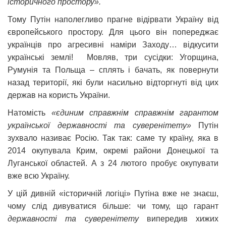
історичного простору».
Тому Путін наполегливо прагне відірвати Україну від
європейського простору. Для цього він попереджає
українців про агресивні наміри Заходу… відкусити
українські землі! Мовляв, три сусідки: Угорщина,
Румунія та Польща – сплять і бачать, як повернути
назад території, які були насильно відторгнуті від цих
держав на користь України.
Натомість
«єдиним справжнім справжнім гарантом
української державності та суверенітету»
Путін
зухвало називає Росію. Так так: саме ту країну, яка в
2014 окупувала Крим, окремі райони Донецької та
Луганської областей. А з 24 лютого пробує окупувати
вже всю Україну.
У цій дивній «історичній логіці» Путіна вже не знаєш,
чому слід дивуватися більше: чи тому, що гарант
державності та суверенітету
випередив хижих