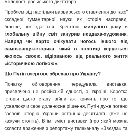
молодості російського диктатора.
Проблем від настільки варварського ставлення до такої
складної гуманітарної науки як історія насправді
більше, ніж здається. Зрештою,
минулого разу в
глобальну війну світ занурив невдаха-художник.
Навряд чи варто очікувати чогось іншого від
самозванця-історика, який в політиці керується
якоюсь своєю, відірваною від реального життя
«історичною логікою».
Що Путін вчергове збрехав про Україну?
Початку обговорення передувала виставка,
присвячена не російській єдності, а Україні. Коротка
історія цього етапу війни аж кричить про те, що
ухвалюючи своє доленосне рішення, Путін дуже погано
засвоїв історію України останніх десятиліть (вже не
кажучи століть). Втім, зміст виставки (про який можна
скласти враження з репортажу телеканалу «Звєзда» та