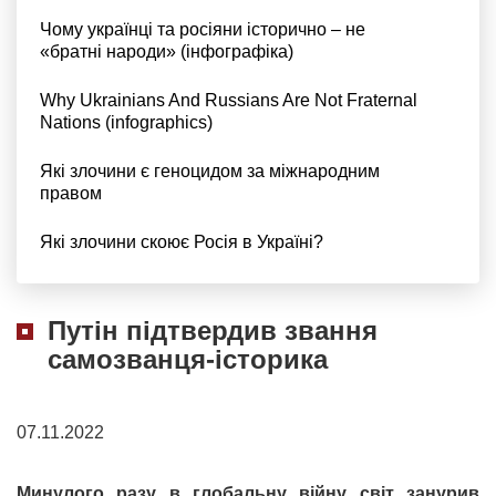
Чому українці та росіяни історично – не
«братні народи» (інфографіка)
Why Ukrainians And Russians Are Not Fraternal
Nations (infographics)
Які злочини є геноцидом за міжнародним
правом
Які злочини скоює Росія в Україні?
Путін підтвердив звання
самозванця-історика
07.11.2022
Минулого разу в глобальну війну світ занурив