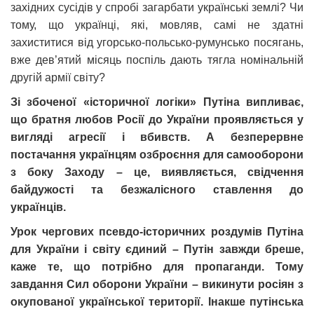
західних сусідів у спробі загарбати українські землі? Чи
тому, що українці, які, мовляв, самі не здатні
захиститися від угорсько-польсько-румунсько посягань,
вже дев’ятий місяць поспіль дають тягла номінальній
другій армії світу?
Зі збоченої «історичної логіки» Путіна випливає,
що братня любов Росії до України проявляється у
вигляді агресії і вбивств. А безперервне
постачання українцям озброєння для самооборони
з боку Заходу – це, виявляється, свідчення
байдужості та безжалісного ставлення до
українців.
Урок чергових псевдо-історичних роздумів Путіна
для України і світу єдиний – Путін завжди бреше,
каже те, що потрібно для пропаганди. Тому
завдання Сил оборони України – викинути росіян з
окупованої української території. Інакше путінська