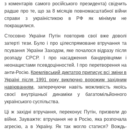
з коментарів самого російського президента) свідчить
радше про те, що за 8 місяців повномасштабної війни
справи з україністикою в РФ як мінімум не
покращилися.
Стосовно України Путін повторив свої вже доволі
затерті тези. Було і про цілеспрямоване втручання та
псування України Заходом, яке почалося відразу після
розпаду СРСР. І про насадження бандерівцями і
неонацистами псевдоцінностей. І про перетворення на
анти-Росію.
Кремлівський диктатор приписує всі зміни в
Україні після 1991 року виключно ворожим західним
навіюванням,
заперечуючи навіть можливість якоїсь
своєї внутрішньої динаміки у багатомільйонного
українського суспільства.
Ці ж західні втручання, переконує Путін, призвели до
війни. Зауважте: втручання не в Росію, яка розпочала
агресію, а в Україну. Як так могло статися? Вождь-