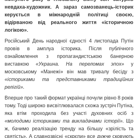
невдаха-художник. А зараз самозванець-історик
керується в міжнародній політиці своєю,
відірваною від реального життя «історичною
логікою».
Російський День народної єдності 4 листопада Путін
провів в амплуа історика. Після публічного
ознайомлення з пропагандистською банерною
виставкою
«Украина. На переломах эпох»
у
московському «Манежі» він мав тривалу бесіду з
«істориками та представниками традиційних
релігій».
Вперше про такий формат українці почули рівно 8 років
тому. Тоді широко висвітлювалася схожа зустріч Путіна,
яка втім проходила без участі духовних осіб з
«молодими істориками та викладачами історії».
Що
ж, бачимо реалізацію тренду на більшу «зрілість та
святість». А славнозвісні «скрєпи» все дужче сковують