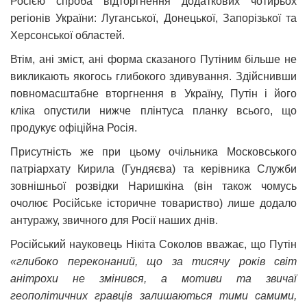
Росією спроба відторгнення додаткових чотирьох
регіонів України: Луганської, Донецької, Запорізької та
Херсонської областей.
Втім, ані зміст, ані форма сказаного Путіним більше не
викликають якогось глибокого здивування. Здійснивши
повномасштабне вторгнення в Україну, Путін і його
кліка опустили нижче плінтуса планку всього, що
продукує офіційна Росія.
Присутність же при цьому очільника Московського
патріархату Кирила (Гундяєва) та керівника Служби
зовнішньої розвідки Наришкіна (він також чомусь
очолює Російське історичне товариство) лише додало
антуражу, звичного для Росії наших днів.
Російський науковець Нікіта Соколов вважає, що Путін
«глибоко переконаний, що за тисячу років світ
анітрохи не змінився, а мотиви та звичаї
геополітичних гравців залишаються тими самими,