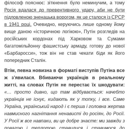
філософ пояснює: зіткнення було неминучим, а тому
Росія вдалася до превентивного удару, аби не бути
підловленою зненацька ворогом, як це сталося із СРСР
в 1941 році.
Очевидно, керуючись лише одному йому
вище даною «історичною логікою», Путін розгледів на
російських кордонах під Харковом та Сумами
багатомільйонну фашистську армаду, готову до нової
«Барбаросси», тож він не став чекати біди як його
попередник Сталін.
Втім, певна новизна в форматі виступів Путіна все
ж з’явилася. Вбиваючи українців в реальному
житті, на словах Путін не перестає їх шкодувати:
«… просто дивно, що там відбувається: начебто
українців не існує, кидають як у топку, і все. Саме
Україна, український народ і є перша і головна жертва
навмисного нагнітання ненависті до росіян, до Росії.
У Росії ж все навпаки, ви це добре знаєте: ми завжди з
повагою і теплотою ставилися і ставимося до