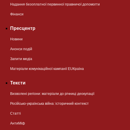
Надання безоплатної первинної правничої допомогти
Фінанси
Пресцентр
Новини
Анонси подій
Запити медіа
Матеріали комунікаційної кампанії EUКраїна
Тексти
Визволені регіони: матеріали до річниці деокупації
Російсько-українська війна: історичний контекст
Статті
АнтиМіф