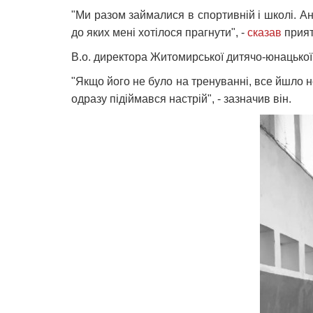
"Ми разом займалися в спортивній і школі. А
до яких мені хотілося прагнути", -
сказав
прият
В.о. директора Житомирської дитячо-юнацької
"Якщо його не було на тренуванні, все йшло не 
одразу підіймався настрій", - зазначив він.