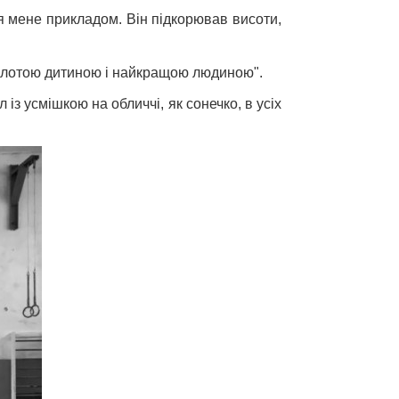
я мене прикладом. Він підкорював висоти,
"золотою дитиною і найкращою людиною".
 із усмішкою на обличчі, як сонечко, в усіх