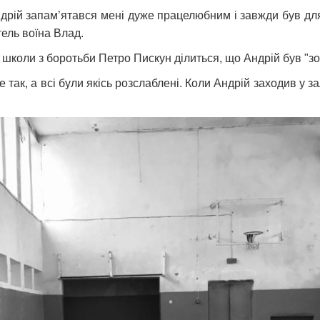
ндрій запам’ятався мені дуже працелюбним і завжди був дл
ель воїна Влад.
 школи з боротьби Петро Пискун ділиться, що Андрій був 
так, а всі були якісь розслаблені. Коли Андрій заходив у зал