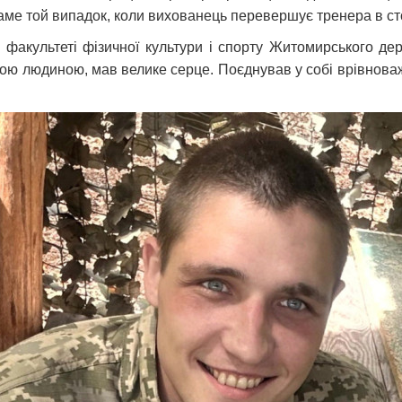
аме той випадок, коли вихованець перевершує тренера в сто
факультеті фізичної культури і спорту Житомирського держ
ною людиною, мав велике серце. Поєднував у собі врівноваж