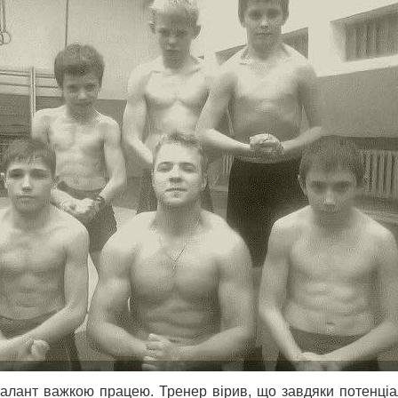
алант важкою працею. Тренер вірив, що завдяки потенціал