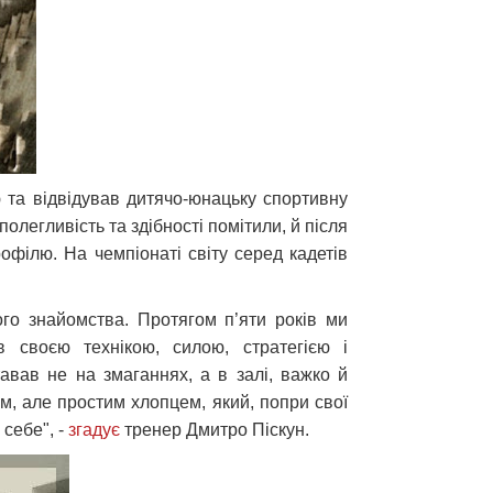
 та відвідував дитячо-юнацьку спортивну
олегливість та здібності помітили, й після
офілю. На чемпіонаті світу серед кадетів
го знайомства. Протягом п’яти років ми
в своєю технікою, силою, стратегією і
авав не на змаганнях, а в залі, важко й
м, але простим хлопцем, який, попри свої
 себе", -
згадує
тренер Дмитро Піскун.