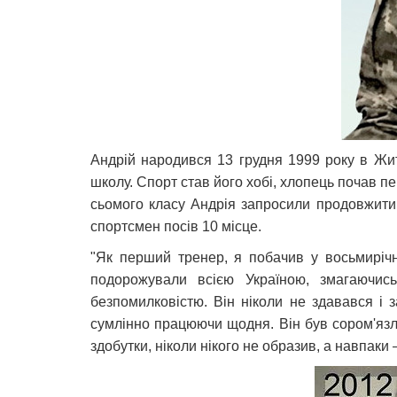
Андрій народився 13 грудня 1999 року в Жит
школу. Спорт став його хобі, хлопець почав пе
сьомого класу Андрія запросили продовжити н
спортсмен посів 10 місце.
"Як перший тренер, я побачив у восьмиріч
подорожували всією Україною, змагаючись
безпомилковістю. Він ніколи не здавався і
сумлінно працюючи щодня. Він був сором'язл
здобутки, ніколи нікого не образив, а навпаки