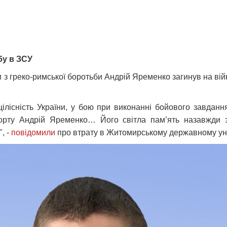
бу в ЗСУ
 з греко-римської боротьби Андрій Яременко загинув на війні
ілісність України, у бою при виконанні бойового завданн
порту Андрій Яременко… Його світла пам’ять назавжди з
, -
повідомили
про втрату в Житомирському державному уніве