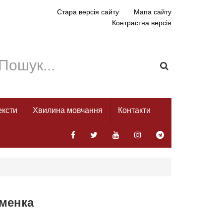
Стара версія сайту
Мапа сайту
Контрастна версія
ексти
Хвилина мовчання
Контакти
еменка