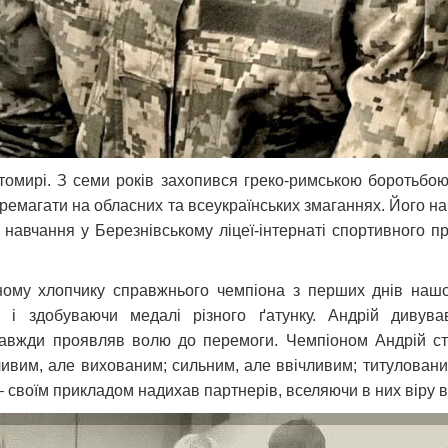
омирі. З семи років захопився греко-римською боротьбою
ремагати на обласних та всеукраїнських змаганнях. Його нап
авчання у Березнівському ліцеї-інтернаті спортивного пр
ному хлопчику справжнього чемпіона з перших днів нашо
 і здобуваючи медалі різного ґатунку. Андрій дивува
 завжди проявляв волю до перемоги. Чемпіоном Андрій ст
ивим, але вихованим; сильним, але ввічливим; титуловани
 – своїм прикладом надихав партнерів, вселяючи в них віру в