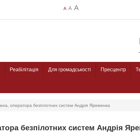
A
A
A
Реабілітація
Для громадськості
Пресцентр
Т
мена, оператора безпілотних систем Андрія Яременка
атора безпілотних систем Андрія Яр