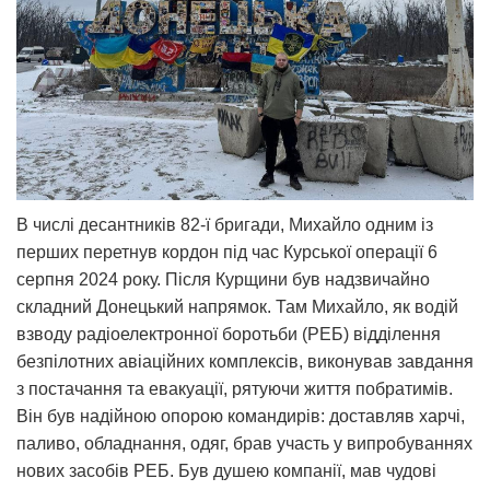
В числі десантників 82-ї бригади, Михайло одним із
перших перетнув кордон під час Курської операції 6
серпня 2024 року. Після Курщини був надзвичайно
складний Донецький напрямок. Там Михайло, як водій
взводу радіоелектронної боротьби (РЕБ) відділення
безпілотних авіаційних комплексів, виконував завдання
з постачання та евакуації, рятуючи життя побратимів.
Він був надійною опорою командирів: доставляв харчі,
паливо, обладнання, одяг, брав участь у випробуваннях
нових засобів РЕБ. Був душею компанії, мав чудові