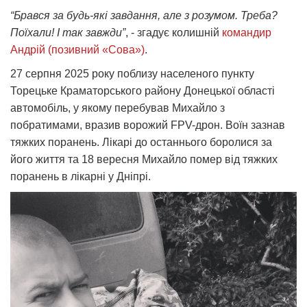
“Брався за будь-які завдання, але з розумом. Треба?
Поїхали! І так завжди”
, - згадує колишній
командир
Андрій (позивний «Сова»)
.
27 серпня 2025 року поблизу населеного пункту
Торецьке Краматорського району Донецької області
автомобіль, у якому перебував Михайло з
побратимами, вразив ворожий FPV-дрон. Воїн зазнав
тяжких поранень. Лікарі до останнього боролися за
його життя та 18 вересня Михайло помер від тяжких
поранень в лікарні у Дніпрі.