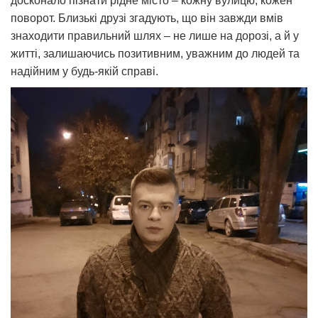
досконало пізнати рідне місто – кожну вулицю, кожен
поворот. Близькі друзі згадують, що він завжди вмів
знаходити правильний шлях – не лише на дорозі, а й у
житті, залишаючись позитивним, уважним до людей та
надійним у будь-якій справі.