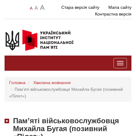
A
Стара версія сайту
Мапа сайту
A
A
Контрастна версія
Toggle
navigati
Головна
Хвилина мовчання
Пам’яті військовослужбовця Михайла Бугая (позивний
«Пілот»)
Пам’яті військовослужбовця
Михайла Бугая (позивний