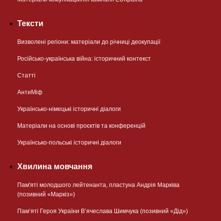
Тексти
Визволені регіони: матеріали до річниці деокупації
Російсько-українська війна: історичний контекст
Статті
АнтиМіф
Українсько-німецькі історичні діалоги
Матеріали на основі проєктів та конференцій
Українсько-польські історичні діалоги
Хвилина мовчання
Пам'яті молодшого лейтенанта, пластуна Андрія Марківа
(позивний «Маркіз»)
Пам’яті Героя України В’ячеслава Шимчука (позивний «Дід»)