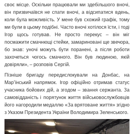
своє місце. Оскільки працювали ми здебільшого вночі,
він призвичаївся не спати вночі, а відсипатися вдень,
коли була можливість. У мене був схожий графік, тому
ми були в цьому подібні. Часто вночі хотілося їсти, і тоді
Ігор щось готував. Не просто перекус – він міг
посмажити смачнющі стейки, замариновані ще звечора,
бо знав: уночі можуть бути поранені, а після роботи
захочеться чогось смачного. Він був людиною, якій
довіряли», – розповів Сергій.
Пізніше бригаду передислокували на Донбас, на
Мар’їнський напрямок. Ігор офіційно отримав статус
учасника бойових дій, а згодом – звання сержанта. За
самовідданість і порятунок життя військовослужбовців
його нагородили медаллю «За врятоване життя» згідно
з Указом Президента України Володимира Зеленського.