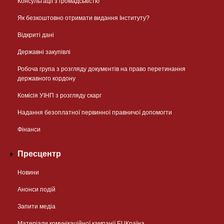
Консультації з громадськістю
Як безкоштовно отримати видання Інституту?
Відкриті дані
Державні закупівлі
Робоча група з розгляду документів на право перетинання
державного кордону
Комісія УІНП з розгляду скарг
Надання безоплатної первинної правничої допомогти
Фінанси
Пресцентр
Новини
Анонси подій
Запити медіа
Матеріали комунікаційної кампанії EUКраїна