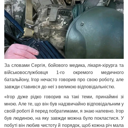
За словами Сергія, бойового медика, лікаря-хірурга та
військовослужбовця 1-го окремого медичного
батальйону, Ігор нечасто говорив про свою роботу, але
завжди ставився до неї з великою відповідальністю.
«Ігор дуже рідко говорив на такі теми, принаймні зі
мною. Але те, що він був надзвичайно відповідальним у
своїй роботі й перед побратимами, я знаю напевно. Ігор
був людиною, на яку завжди можна було покластися. У
побуті він любив чистоту й порядок, щоб кожна річ мала