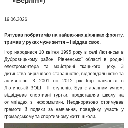
«Берлін»)
19.06.2026
Рятував побратимів на найважчих ділянках фронту,
тримав у руках чуже життя – і віддав своє.
Ігор народився 10 квітня 1995 року в селі Лютинськ в
Дубровицькому районі Рівненської області в родині
електромонтера та майстрині ткацького цеху. З
дитинства вирізнявся старанністю, відповідальністю та
активністю. З 2001 по 2012 рік Ігор навчався в
Лютинській ЗОШ І–ІІІ ступенів. Був старанним учнем,
відвідував спортивні гуртки, представляв школу на
олімпіадах з інформатики. Неодноразово отримував
грамоти й подяки за навчання, поведінку, участь у
громадському та спортивному житті школи.