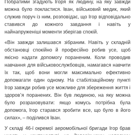
Побратими згадують Ігоря як людину, на яку завжди
можна було покластися. Іван, військовий медик, який
служив поруч із ним, розповідає, що Ігор відповідально
ставився до кожного завдання і навіть у
найнапруженіші моменти зберігав спокій.
«Він завжди залишався зібраним. Навіть у складній
обстановці спокійно й професійно робив усе, щоб
якісно надати допомогу пораненим. Коли проводив
навчання для військовослужбовців, намагався навчити
їх так, щоб вони могли максимально ефективно
допомагати один одному. На стабілізаційному пункті
Ігор завжди робив усе можливе для збереження життя і
здоров’я поранених. Він був людиною, на яку можна
було розраховувати: якщо комусь потрібна була
допомога, Ігор старався зробити все, що було в його
силах», – поділився Іван.
У складі 46-ї окремої аеромобільної бригади Ігор брав