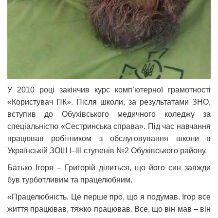
У 2010 році закінчив курс комп’ютерної грамотності
«Користувач ПК». Після школи, за результатами ЗНО,
вступив до Обухівського медичного коледжу за
спеціальністю «Сестринська справа». Під час навчання
працював робітником з обслуговування школи в
Українській ЗОШ І–ІІІ ступенів №2 Обухівського району.
Батько Ігоря – Григорій ділиться, що його син завжди
був турботливим та працелюбним.
«Працелюбність. Це перше про, що я подумав. Ігор все
життя працював, тяжко працював. Все, що він мав – він