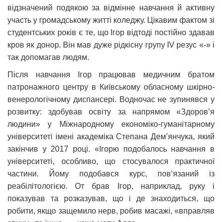
відзначений подякою за відмінне навчання й активну
участь у громадському житті коледжу. Цікавим фактом зі
студентських років є те, що Ігор відтоді постійно здавав
кров як донор. Він мав дуже рідкісну групу IV резус «-» і
так допомагав людям.
Після навчання Ігор працював медичним братом
патронажного центру в Київському обласному шкірно-
венерологічному диспансері. Водночас не зупинявся у
розвитку: здобував освіту за напрямом «Здоров’я
людини» у Міжнародному економіко-гуманітарному
університеті імені академіка Степана Дем’янчука, який
закінчив у 2017 році. «Ігорю подобалось навчання в
університеті, особливо, що стосувалося практичної
частини. Йому подобався курс, пов’язаний із
реабілітологією. От брав Ігор, наприклад, руку і
показував та розказував, що і де знаходиться, що
робити, якщо защемило нерв, робив масажі, «вправляв