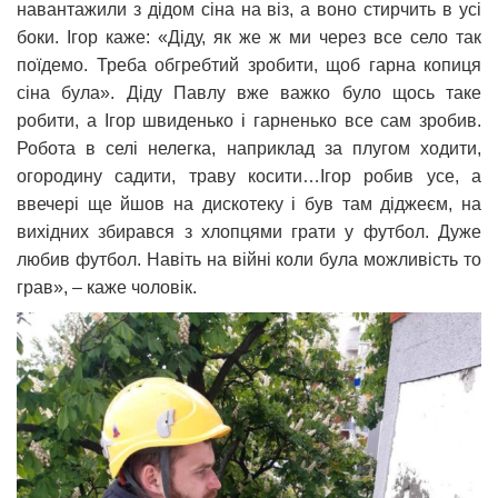
навантажили з дідом сіна на віз, а воно стирчить в усі
боки. Ігор каже: «Діду, як же ж ми через все село так
поїдемо. Треба обгребтий зробити, щоб гарна копиця
сіна була». Діду Павлу вже важко було щось таке
робити, а Ігор швиденько і гарненько все сам зробив.
Робота в селі нелегка, наприклад за плугом ходити,
огородину садити, траву косити…Ігор робив усе, а
ввечері ще йшов на дискотеку і був там діджеєм, на
вихідних збирався з хлопцями грати у футбол. Дуже
любив футбол. Навіть на війні коли була можливість то
грав», – каже чоловік.