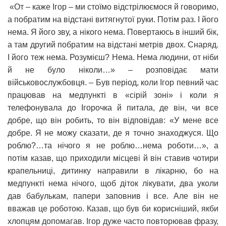
«От – каже Ігор – ми стоїмо відстрілюємося й говоримо,
а побратим на відстані витягнутої руки. Потім раз. І його
нема. Я його зву, а нікого нема. Повертаюсь в інший бік,
а там другий побратим на відстані метрів двох. Снаряд.
І його теж нема. Розумієш? Нема. Нема людини, от ніби
й не було ніколи…» – розповідає мати
військовослужбовця. – Був період, коли Ігор певний час
працював на медпункті в «сірій зоні» і коли я
телефонувала до Ігорочка й питала, де він, чи все
добре, що він робить, то він відповідав: «У мене все
добре. Я не можу сказати, де я точно знаходжуся. Що
роблю?…та нічого я не роблю…нема роботи…», а
потім казав, що приходили місцеві й він ставив чотири
крапельниці, дитинку направили в лікарню, бо на
медпункті нема нічого, щоб діток лікувати, два уколи
дав бабулькам, папери заповнив і все. Але він не
вважав це роботою. Казав, що був би корисніший, якби
хлопцям допомагав. Ігор дуже часто повторював фразу,