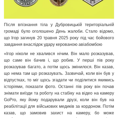
Після впізнання тіла у Дубровицькій територіальній
громаді було оголошено День жалоби. Стало відомо,
що Ігор загинув 20 травня 2025 року під час бойового
завдання внаслідок удару керованою авіабомбою
«Ігор ніколи не хвалився нічим. Він мало розказував,
що саме він бачив і, що робив. У перші пів року
розказував багато, а потім щось змінилося. Він казав,
що нема там що розказувать. Зазвичай, коли він був у
відпустках, то міг щось згадати чи поділитися якимись
історіями, показати фото. Останні пів року він почав
знімати виїзди та роботу на стабіку на відео на камеру
GoPro, яку йому подарували друзі, коли він був на
реабілітації для військових медиків за кордоном. Потім
казав, що замовив захист на камеру, бо може