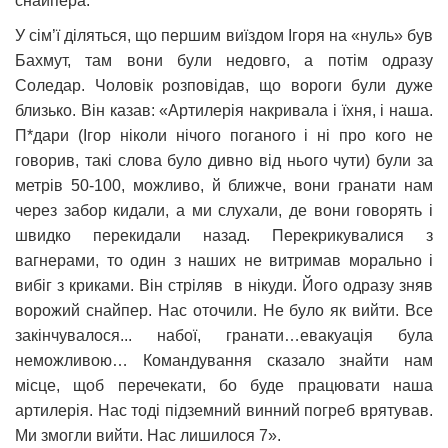
снайпера.
У сім’ї діляться, що першим виїздом Ігоря на «нуль» був
Бахмут, там вони були недовго, а потім одразу
Соледар. Чоловік розповідав, що вороги були дуже
близько. Він казав: «Артилерія накривала і їхня, і наша.
П*дари (Ігор ніколи нічого поганого і ні про кого не
говорив, такі слова було дивно від нього чути) були за
метрів 50-100, можливо, й ближче, вони гранати нам
через забор кидали, а ми слухали, де вони говорять і
швидко перекидали назад. Перекрикувалися з
вагнерами, то один з наших не витримав морально і
вибіг з криками. Він стріляв в нікуди. Його одразу зняв
ворожий снайпер. Нас оточили. Не було як вийти. Все
закінчувалося... набої, гранати…евакуація була
неможливою… Командування сказало знайти нам
місце, щоб перечекати, бо буде працювати наша
артилерія. Нас тоді підземний винний погреб врятував.
Ми змогли вийти. Нас лишилося 7».