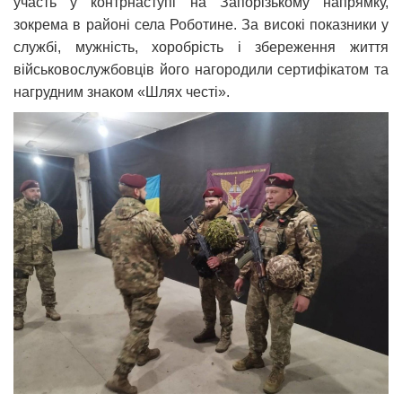
участь у контрнаступі на Запорізькому напрямку,
зокрема в районі села Роботине. За високі показники у
службі, мужність, хоробрість і збереження життя
військовослужбовців його нагородили сертифікатом та
нагрудним знаком «Шлях честі».