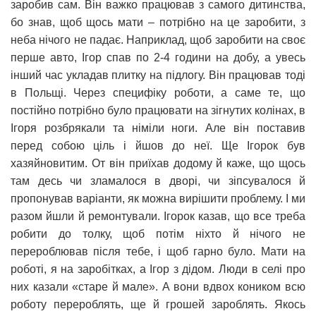
заробив сам. Він важко працював з самого дитинства,
бо знав, щоб щось мати – потрібно на це заробити, з
неба нічого не падає. Наприклад, щоб заробити на своє
перше авто, Ігор спав по 2-4 години на добу, а увесь
інший час укладав плитку на підлогу. Він працював тоді
в Польщі. Через специфіку роботи, а саме те, що
постійно потрібно було працювати на зігнутих колінах, в
Ігоря розбрякали та німіли ноги. Але він поставив
перед собою ціль і йшов до неї. Ще Ігорок був
хазяйновитим. От він приїхав додому й каже, що щось
там десь чи зламалося в дворі, чи зіпсувалося й
пропонував варіанти, як можна вирішити проблему. І ми
разом йшли й ремонтували. Ігорок казав, що все треба
робити до толку, щоб потім ніхто й нічого не
перероблював після тебе, і щоб гарно було. Мати на
роботі, я на заробітках, а Ігор з дідом. Люди в селі про
них казали «старе й мале». А вони вдвох коником всю
роботу перероблять, ще й грошей зароблять. Якось