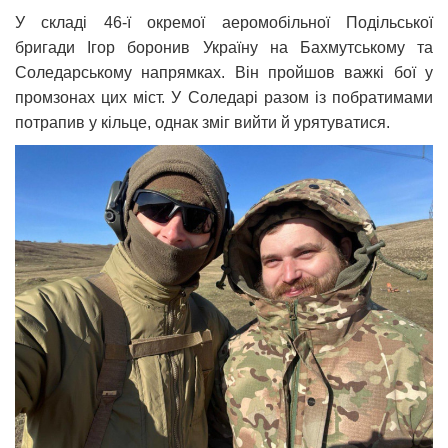
У складі 46-ї окремої аеромобільної Подільської
бригади Ігор боронив Україну на Бахмутському та
Соледарському напрямках. Він пройшов важкі бої у
промзонах цих міст. У Соледарі разом із побратимами
потрапив у кільце, однак зміг вийти й урятуватися.