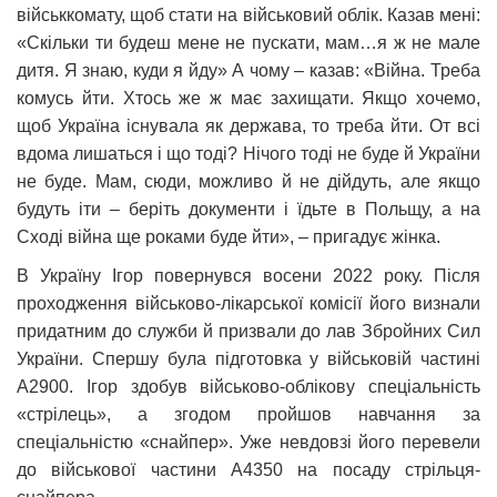
військкомату, щоб стати на військовий облік. Казав мені:
«Скільки ти будеш мене не пускати, мам…я ж не мале
дитя. Я знаю, куди я йду» А чому – казав: «Війна. Треба
комусь йти. Хтось же ж має захищати. Якщо хочемо,
щоб Україна існувала як держава, то треба йти. От всі
вдома лишаться і що тоді? Нічого тоді не буде й України
не буде. Мам, сюди, можливо й не дійдуть, але якщо
будуть іти – беріть документи і їдьте в Польщу, а на
Сході війна ще роками буде йти», – пригадує жінка.
В Україну Ігор повернувся восени 2022 року. Після
проходження військово-лікарської комісії його визнали
придатним до служби й призвали до лав Збройних Сил
України. Спершу була підготовка у військовій частині
А2900. Ігор здобув військово-облікову спеціальність
«стрілець», а згодом пройшов навчання за
спеціальністю «снайпер». Уже невдовзі його перевели
до військової частини А4350 на посаду стрільця-