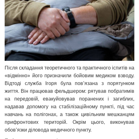
Після складання теоретичного та практичного іспитів на
«відмінно» його призначили бойовим медиком взводу.
Відтоді служба Ігоря була пов’язана з порятунком
життя. Він працював фельдшером: рятував побратимів
на передовій, евакуйовував поранених і загиблих,
надавав допомогу на стабілізаційному пункті, під час
навчань на полігонах, а також цивільним мешканцям
прифронтових територій. Окрім цього, виконував
обов’язки діловода медичного пункту.