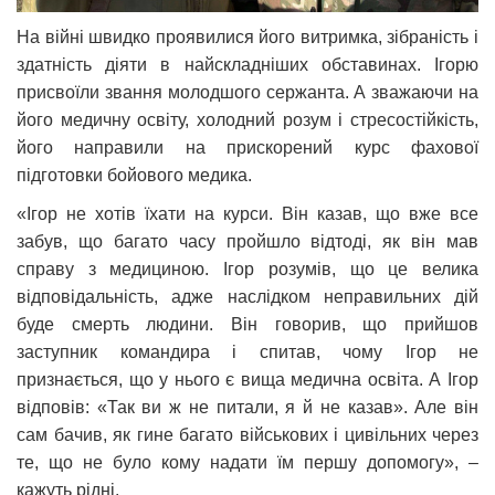
На війні швидко проявилися його витримка, зібраність і
здатність діяти в найскладніших обставинах. Ігорю
присвоїли звання молодшого сержанта. А зважаючи на
його медичну освіту, холодний розум і стресостійкість,
його направили на прискорений курс фахової
підготовки бойового медика.
«Ігор не хотів їхати на курси. Він казав, що вже все
забув, що багато часу пройшло відтоді, як він мав
справу з медициною. Ігор розумів, що це велика
відповідальність, адже наслідком неправильних дій
буде смерть людини. Він говорив, що прийшов
заступник командира і спитав, чому Ігор не
признається, що у нього є вища медична освіта. А Ігор
відповів: «Так ви ж не питали, я й не казав». Але він
сам бачив, як гине багато військових і цивільних через
те, що не було кому надати їм першу допомогу», –
кажуть рідні.