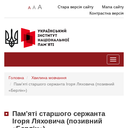
A
Стара версія сайту
Мапа сайту
A
A
Контрастна версія
Toggle
navigati
Головна
Хвилина мовчання
Пам'яті старшого сержанта Ігоря Ляховича (позивний
«Берлін»)
Пам'яті старшого сержанта
Ігоря Ляховича (позивний