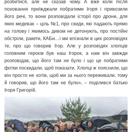
розбитися, але не сказав чому. А вже коли після
поховання приїжджали побратими Ігоря і привозили
його речі, то вони розповідали історії про дрони, для
яких медевак – ціль №1, про скиди, які падають прямо
на голову і якимось дивом не детонують, про постійні
обстріли, ракети, КАБи…і ми впізнали в цих розповідях
те, про що говорив Ігор. Але у розповідях хлопців
головним героєм був наш Ігорок, а нам він завжди
розповідав, що його там не було і що це побратими
фотки поскидали, щоб показати. Хлопці ж пояснили, що
він просто не хотів, щоб ми за нього переживали, тому
й говорив, що його там не було», – поділився батько
Ігоря Григорій.