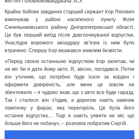
життя» Головнокомандувача ЗСУ.
Крайнє бойове завдання старший сержант Ігор Ляхович
виконував у районі населеного пункту Філія
Синельниківського району Дніпропетровської області.
Це був перший виїзд після довгоочікуваної відпустки.
Унаслідок ворожого авіаудару зв’язок із ним було
втрачено. Спершу Ігор вважався зниклим безвісти.
«Перед своєю останньою відпусткою Ігор запитав, чи
не міг би я дати йому авто. Я, звісно, погодився. Потім
він уточнив, що потрібно буде їхати за кордон і
оформити довіреність, але мене це зовсім не
збентежило – я чудово знав, що з авто все буде гаразд.
Так і сталося: він з’їздив, а дорогою навіть замінив
лампочку у фарах, яка перегоріла. Це була його
остання відпустка… Тоді я навіть уявити не міг, що
більше його не побачу», – розповів побратим Сергій.