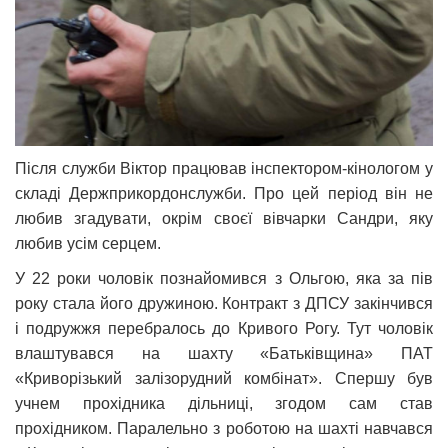
Після служби Віктор працював інспектором-кінологом у
складі Держприкордонслужби. Про цей період він не
любив згадувати, окрім своєї вівчарки Сандри, яку
любив усім серцем.
У 22 роки чоловік познайомився з Ольгою, яка за пів
року стала його дружиною. Контракт з ДПСУ закінчився
і подружжя перебралось до Кривого Рогу. Тут чоловік
влаштувався на шахту «Батьківщина» ПАТ
«Криворізький залізорудний комбінат». Спершу був
учнем прохідника дільниці, згодом сам став
прохідником. Паралельно з роботою на шахті навчався