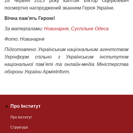
28 червня 2023 року капітан Віктор Оцерклевич
посмертно нагороджений званням Героя України.
Вічна пам’ять Герою!
За матеріалами:
Новинарня
,
Суспільне Одеса
Фото: Новинарня
Підготовлено Українським національним агентством
Укрінформ спільно з Українським інститутом
національної памʼяті та онлайн-медіа Міністерства
оборони України АрміяInform.
Про Інститут
Про Інститут
Структура