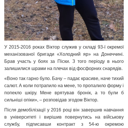
У 2015-2016 роках Віктор служив у складі 93-ї окремої
механізованої бригади «Холодний яр» на Донеччині.
Брав участь у боях за Піски. З того періоду в нього
залишилися шрами на плечах від фосфорних снарядів.
«Воно так гарно було. Бачу – падає красиве, наче тихий
салют. А коли потрапило на мене, то пропалило форму і
попекло шкіру. Мене врятував бронік, а то були б
сильніші опіки», – розповідав згодом Віктор.
Після демобілізації у 2016 році він завершив навчання
в університеті і вирішив повернутись на військову
службу, підписавши контракт з 54-ю окремою