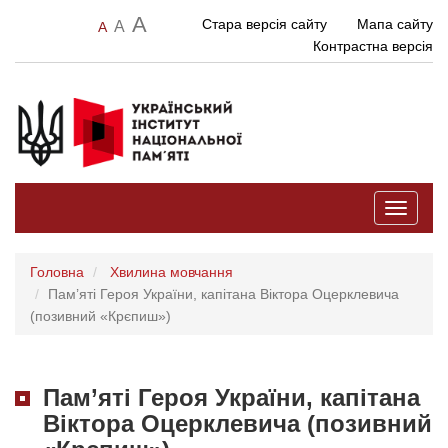
A
Стара версія сайту
Мапа сайту
A
A
Контрастна версія
Toggle
navigati
Головна
Хвилина мовчання
Пам’яті Героя України, капітана Віктора Оцерклевича
(позивний «Крєпиш»)
Пам’яті Героя України, капітана
Віктора Оцерклевича (позивний