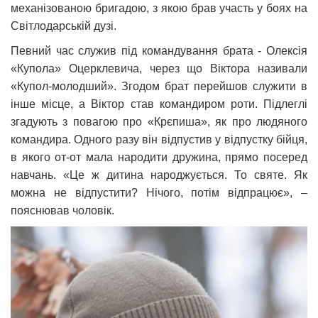
механізованою бригадою, з якою брав участь у боях на
Світлодарській дузі.
Певний час служив під командування брата - Олексія
«Купола» Оцерклевича, через що Віктора називали
«Купол-молодший». Згодом брат перейшов служити в
інше місце, а Віктор став командиром роти. Підлеглі
згадують з повагою про «Крєпиша», як про людяного
командира. Одного разу він відпустив у відпустку бійця,
в якого от-от мала народити дружина, прямо посеред
навчань. «Це ж дитина народжується. То святе. Як
можна не відпустити? Нічого, потім відпрацює», –
пояснював чоловік.