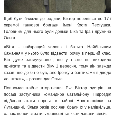
Щоб бути ближче до родини, Віктор перевівся до 17-ї
окремої танкової бригади імені Костя Пестушка.
Головним для нього були доньки Віка та Іра і дружина
Ольга.
«Вітя – найкращий чоловік і батько. Найбільшим
бажанням у нього було відвести Ірочку в перший клас.
Він дуже засмучувався, що у нього не виходило
приїхати та відвести Віку 1 вересня, тому він завжди
казав, що де б не був, але Ірочку з бантиками відведе
до школи», – розповідає Ольга.
Повномасштабне вторгнення РФ Віктор зустрів на
посаді заступника командира батальйону. Підрозділ
відбивав атаки ворога в районі Новотошківки на
Луганщині. Кілька разів росіяни брали їх у напівкільце,
однак, попри втрати, українські танкісти давали відсіч.