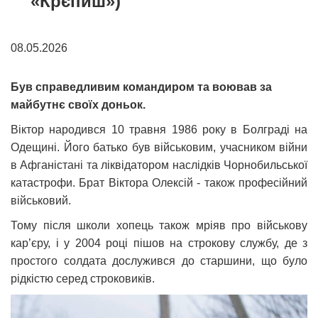
«Крєпиш»)
08.05.2026
Був справедливим командиром та воював за
майбутнє своїх доньок.
Віктор народився 10 травня 1986 року в Болграді на
Одещині. Його батько був військовим, учасником війни
в Афганістані та ліквідатором наслідків Чорнобильської
катастрофи. Брат Віктора Олексій - також професійний
військовий.
Тому після школи хопець також мріяв про військову
кар’єру, і у 2004 році пішов на строкову службу, де з
простого солдата дослужився до старшини, що було
рідкістю серед строковиків.