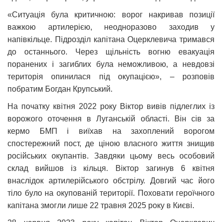
«Ситуація була критичною: ворог накривав позиції
важкою артилерією, неодноразово заходив у
напівкільце. Підрозділ капітана Оцерклевича тримався
до останнього. Через щільність вогню евакуація
поранених і загиблих була неможливою, а невдовзі
територія опинилася під окупацією», – розповів
побратим Богдан Крупський.
На початку квітня 2022 року Віктор вивів підлеглих із
ворожого оточення в Луганській області. Він сів за
кермо БМП і виїхав на захоплений ворогом
спостережний пост, де ціною власного життя знищив
російських окупантів. Завдяки цьому весь особовий
склад вийшов із кільця. Віктор загинув 6 квітня
внаслідок артилерійського обстрілу. Довгий час його
тіло було на окупованій території. Поховати героїчного
капітана змогли лише 22 травня 2025 року в Києві.