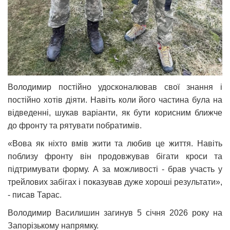
Володимир постійно удосконалював свої знання і
постійно хотів діяти. Навіть коли його частина була на
відведенні, шукав варіанти, як бути корисним ближче
до фронту та рятувати побратимів.
«Вова як ніхто вмів жити та любив це життя. Навіть
поблизу фронту він продовжував бігати кроси та
підтримувати форму. А за можливості - брав участь у
трейлових забігах і показував дуже хороші результати»,
- писав Тарас.
Володимир Василишин загинув 5 січня 2026 року на
Запорізькому напрямку.