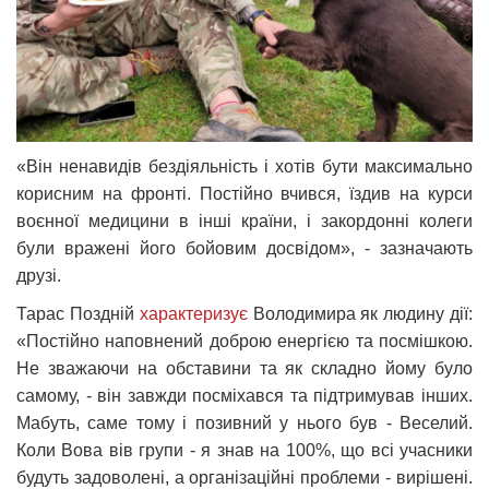
«Він ненавидів бездіяльність і хотів бути максимально
корисним на фронті. Постійно вчився, їздив на курси
воєнної медицини в інші країни, і закордонні колеги
були вражені його бойовим досвідом», - зазначають
друзі.
Тарас Поздній
характеризує
Володимира як людину дії:
«Постійно наповнений доброю енергією та посмішкою.
Не зважаючи на обставини та як складно йому було
самому, - він завжди посміхався та підтримував інших.
Мабуть, саме тому і позивний у нього був - Веселий.
Коли Вова вів групи - я знав на 100%, що всі учасники
будуть задоволені, а організаційні проблеми - вирішені.