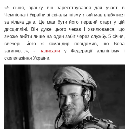
«5 січня, зранку, він зареєструвався для участі в
Чемпіонаті України зі скі-альпінізму, який мав відбутися
за кілька днів. Це мав бути його перший старт у цій
дисципліні. Він дуже цього чекав і хвилювався, що
зможе вийти лише на один забіг через службу. 5 січня,
ввечері, його ж командир повідомив, що Вова
загинув…», -
написали
у Федерації альпінізму і
скелелазіння України.