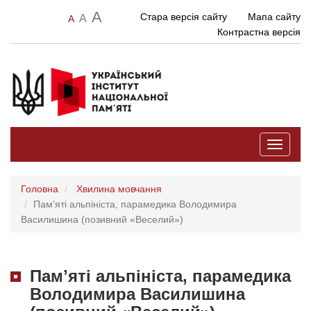
A
Стара версія сайту
Мапа сайту
A
A
Контрастна версія
Toggle
navigati
Головна
Хвилина мовчання
Памʼяті альпініста, парамедика Володимира
Василишина (позивний «Веселий»)
Памʼяті альпініста, парамедика
Володимира Василишина