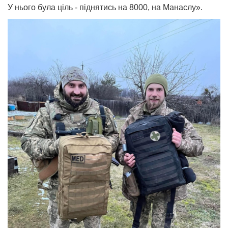
У нього була ціль - піднятись на 8000, на Манаслу».