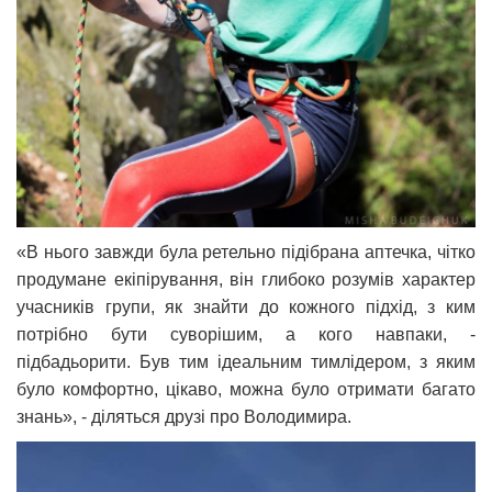
«В нього завжди була ретельно підібрана аптечка, чітко
продумане екіпірування, він глибоко розумів характер
учасників групи, як знайти до кожного підхід, з ким
потрібно бути суворішим, а кого навпаки, -
підбадьорити. Був тим ідеальним тимлідером, з яким
було комфортно, цікаво, можна було отримати багато
знань», - діляться друзі про Володимира.