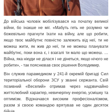
До війська чоловік мобілізувався на початку великої
війни, бо інакше не міг. «Мабуть геть не розумно чи
божевільно прагнути їхати на війну, але що робити,
якщо твоє майбутнє повністю залежить від неї, ти не
можеш жити, як жив до неї, ти не можеш планувати
майбутнє, поки вона є, і взагалі ти мало що можеш. …
Війна, яка нікуди не ділася і не дінеться, якщо нічого не
робити», - так пояснював своє рішення Володимир.
Він служив парамедиком у 241-й окремій бригаді Сил
територіальної оборони ЗСУ у званні сержанта. Свій
позивний «Веселий» отримав через надзвичайно
життєлюбний характер, невичерпну енергію, усмішку та
оптимізм. Відзначався високим професіоналізмом,
разом зі своєю командою врятував не один десяток
бійців.