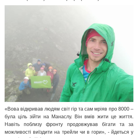
«Вова відкривав людям світ гір та сам мріяв про 8000 –
була ціль зійти на Манаслу. Він вмів жити це життя.
Навіть поблизу фронту продовжував бігати та за
можливості виїздити на трейли чи в гори», - йдеться у