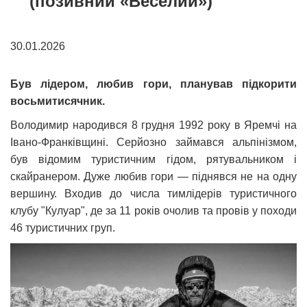
(позивний «Веселий»)
30.01.2026
Був лідером, любив гори, планував підкорити
восьмитисячник.
Володимир народився 8 грудня 1992 року в Яремчі на
Івано-Франківщині. Серйозно займався альпінізмом,
був відомим туристичним гідом, рятувальником і
скайранером. Дуже любив гори — піднявся не на одну
вершину. Входив до числа тимлідерів туристичного
клубу "Кулуар", де за 11 років очолив та провів у походи
46 туристичних груп.