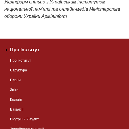
Укрінформ спільно з Українським інститутом
національної памʼяті та онлайн-медіа Міністерства
оборони України АрміяInform
Про Інститут
Про Інститут
Структура
Плани
Звіти
Колегія
Вакансії
Внутрішній аудит
Запобігання корупції