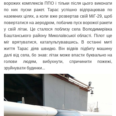
ворожих комплексів ППО і тільки після цього виконати
по них пуски ракет. Тарас успішно відпрацював по
наземних цілях, а коли вже розвертав свій МіГ-29, щоб
повертатися на аеродром, побачив пуск ворожої ракети
у свій літак. Це сталося поблизу села Володимирівка
Баштанського району Миколаївської області. Пілот ще
міг врятуватися, катапультувавшись. В останні миті
життя Тарас діяв швидко. Він відвів підбиту машину
далі від села, бо знав: літак може впасти буквально на
голови людям, вибухнути, спричинити пожежі,
зруйнувати будинки...