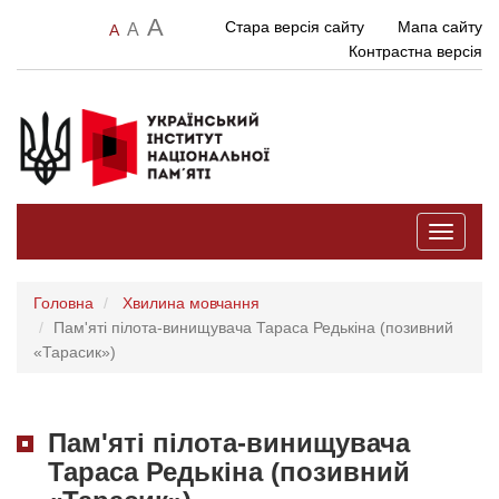
A
Стара версія сайту
Мапа сайту
A
A
Контрастна версія
Toggle
navigati
Головна
Хвилина мовчання
Пам'яті пілота-винищувача Тараса Редькіна (позивний
«Тарасик»)
Пам'яті пілота-винищувача
Тараса Редькіна (позивний