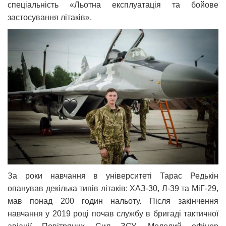
спеціальність «Льотна експлуатація та бойове
застосування літаків».
За роки навчання в університеті Тарас Редькін
опанував декілька типів літаків: ХАЗ-30, Л-39 та МіГ-29,
мав понад 200 годин нальоту. Після закінчення
навчання у 2019 році почав службу в бригаді тактичної