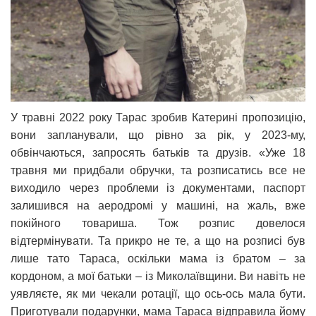
У травні 2022 року Тарас зробив Катерині пропозицію,
вони запланували, що рівно за рік, у 2023-му,
обвінчаються, запросять батьків та друзів. «Уже 18
травня ми придбали обручки, та розписатись все не
виходило через проблеми із документами, паспорт
залишився на аеродромі у машині, на жаль, вже
покійного товариша. Тож розпис довелося
відтермінувати. Та прикро не те, а що на розписі був
лише тато Тараса, оскільки мама із братом – за
кордоном, а мої батьки – із Миколаївщини. Ви навіть не
уявляєте, як ми чекали ротації, що ось-ось мала бути.
Приготували подарунки, мама Тараса відправила йому