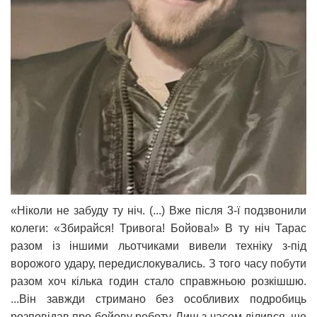
«Ніколи не забуду ту ніч. (...) Вже після 3-ї подзвонили
колеги: «Збирайся! Тривога! Бойова!» В ту ніч Тарас
разом із іншими льотчиками вивели техніку з-під
ворожого удару, передислокувались. З того часу побути
разом хоч кілька годин стало справжньою розкішшю.
...Він завжди стримано без особливих подробиць
розповідав про бойову роботу. Лиш з часом ділився, що