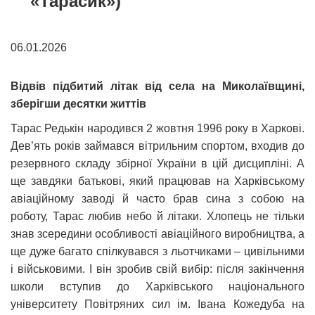
«Тарасик»)
06.01.2026
Відвів підбитий літак від села на Миколаївщині,
зберігши десятки життів
Тарас Редькін народився 2 жовтня 1996 року в Харкові.
Дев’ять років займався вітрильним спортом, входив до
резервного складу збірної України в цій дисципліні. А
ще завдяки батькові, який працював на Харківському
авіаційному заводі й часто брав сина з собою на
роботу, Тарас любив небо й літаки. Хлопець не тільки
знав зсередини особливості авіаційного виробництва, а
ще дуже багато спілкувався з льотчиками – цивільними
і військовими. І він зробив свій вибір: після закінчення
школи вступив до Харківського національного
університету Повітряних сил ім. Івана Кожедуба на