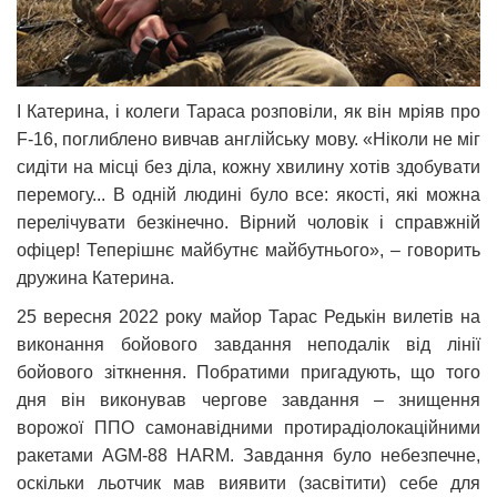
І Катерина, і колеги Тараса розповіли, як він мріяв про
F-16, поглиблено вивчав англійську мову. «Ніколи не міг
сидіти на місці без діла, кожну хвилину хотів здобувати
перемогу... В одній людині було все: якості, які можна
перелічувати безкінечно. Вірний чоловік і справжній
офіцер! Теперішнє майбутнє майбутнього», – говорить
дружина Катерина.
25 вересня 2022 року майор Тарас Редькін вилетів на
виконання бойового завдання неподалік від лінії
бойового зіткнення. Побратими пригадують, що того
дня він виконував чергове завдання – знищення
ворожої ППО самонавідними протирадіолокаційними
ракетами AGM-88 HARM. Завдання було небезпечне,
оскільки льотчик мав виявити (засвітити) себе для