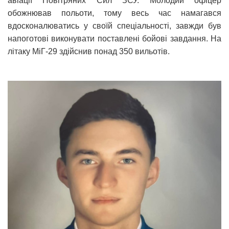
авіації Повітряних Сил ЗСУ. Молодий офіцер
обожнював польоти, тому весь час намагався
вдосконалюватись у своїй спеціальності, завжди був
напоготові виконувати поставлені бойові завдання. На
літаку МіГ-29 здійснив понад 350 вильотів.