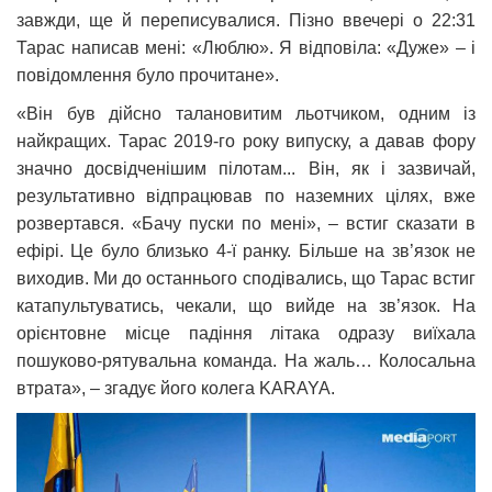
завжди, ще й переписувалися. Пізно ввечері о 22:31
Тарас написав мені: «Люблю». Я відповіла: «Дуже» – і
повідомлення було прочитане».
«Він був дійсно талановитим льотчиком, одним із
найкращих. Тарас 2019-го року випуску, а давав фору
значно досвідченішим пілотам... Він, як і зазвичай,
результативно відпрацював по наземних цілях, вже
розвертався. «Бачу пуски по мені», – встиг сказати в
ефірі. Це було близько 4-ї ранку. Більше на зв’язок не
виходив. Ми до останнього сподівались, що Тарас встиг
катапультуватись, чекали, що вийде на зв’язок. На
орієнтовне місце падіння літака одразу виїхала
пошуково-рятувальна команда. На жаль… Колосальна
втрата», – згадує його колега KARAYA.