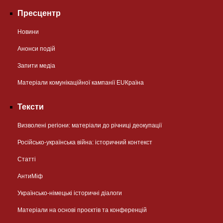
Пресцентр
Новини
Анонси подій
Запити медіа
Матеріали комунікаційної кампанії EUКраїна
Тексти
Визволені регіони: матеріали до річниці деокупації
Російсько-українська війна: історичний контекст
Статті
АнтиМіф
Українсько-німецькі історичні діалоги
Матеріали на основі проєктів та конференцій