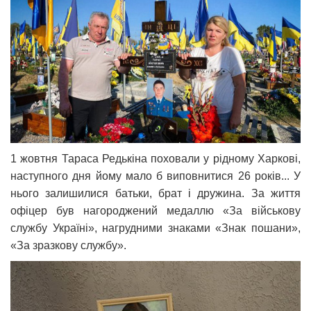
1 жовтня Тараса Редькіна поховали у рідному Харкові,
наступного дня йому мало б виповнитися 26 років... У
нього залишилися батьки, брат і дружина. За життя
офіцер був нагороджений медаллю «За військову
службу Україні», нагрудними знаками «Знак пошани»,
«За зразкову службу».