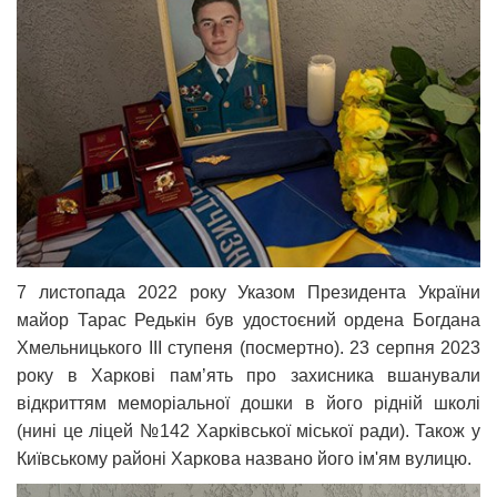
7 листопада 2022 року Указом Президента України
майор Тарас Редькін був удостоєний ордена Богдана
Хмельницького III ступеня (посмертно). 23 серпня 2023
року в Харкові пам’ять про захисника вшанували
відкриттям меморіальної дошки в його рідній школі
(нині це ліцей №142 Харківської міської ради). Також у
Київському районі Харкова названо його ім'ям вулицю.