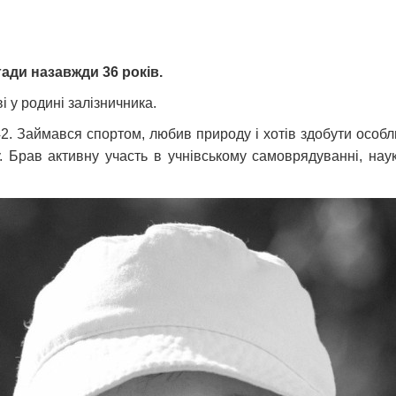
ади назавжди 36 років.
і у родині залізничника.
. Займався спортом, любив природу і хотів здобути особл
. Брав активну участь в учнівському самоврядуванні, нау