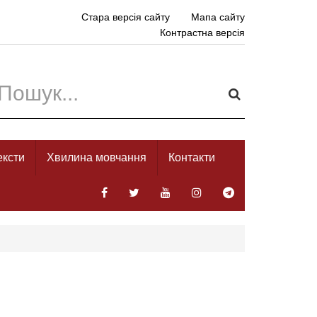
Стара версія сайту
Мапа сайту
Контрастна версія
ексти
Хвилина мовчання
Контакти