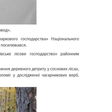
овод».
паркового господарства» Національного
ки посилювався.
івське лісове господарство» районним
чення деревного детриту у соснових лісах,
допоміг у дослідженні чагарникових верб,