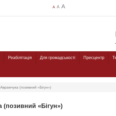
A
A
A
Реабілітація
Для громадськості
Пресцентр
Т
 Аврамчука (позивний «Бігун»)
а (позивний «Бігун»)