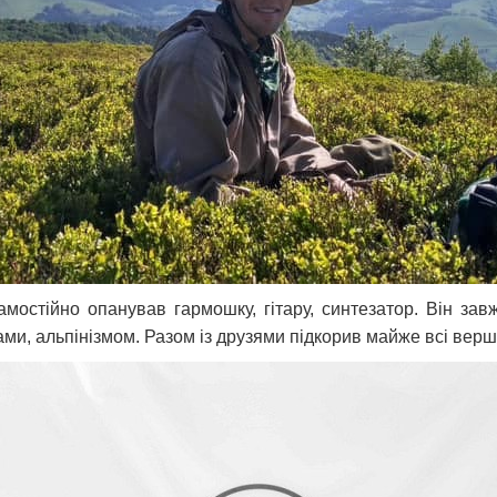
мостійно опанував гармошку, гітару, синтезатор. Він за
ми, альпінізмом. Разом із друзями підкорив майже всі верш