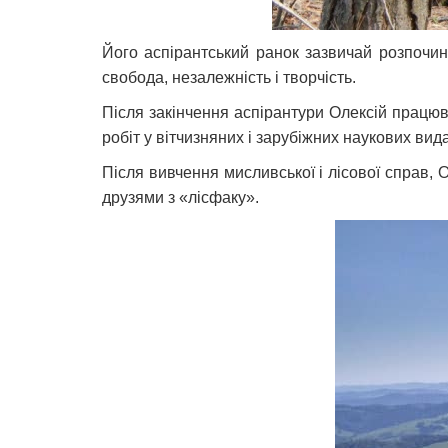
Його аспірантський ранок зазвичай розпочин
свобода, незалежність і творчість.
Після закінчення аспірантури Олексій працюв
робіт у вітчизняних і зарубіжних наукових вид
Після вивчення мисливської і лісової справ, 
друзями з «лісфаку».