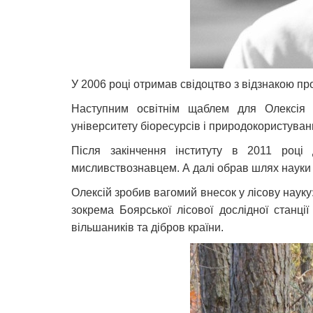
У 2006 році отримав свідоцтво з відзнакою про
Наступним освітнім щаблем для Олексія с
університету біоресурсів і природокористуван
Після закінчення інституту в 2011 році
мисливствознавцем. А далі обрав шлях науки 
Олексій зробив вагомий внесок у лісову наук
зокрема Боярської лісової дослідної станції
вільшаників та дібров країни.