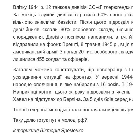
Влітку 1944 р. 12 танкова дивізія СС-«Гітлерюгенд
За місяць служби дивізія втратила 60% свого ск
кількістю зниклими безвісти. Після цього підрозділ
дивізійників склали 80% особового складу, більші
спорядження. Дивізію поспіхом наповнили, в т.ч. 
відправили на фронт. Врешті, 8 травня 1945 р., вцілі
американській армії. З понад 20 тис. особового склад
лишилися 455 солдат та офіцерів.
Загалом можемо констатувати, що новобранці з Г
ускладнення ситуації на фронтах. У вересні 194
народне ополчення, в яке набирали з 16 років. В 194
Наприкінці квітня цього ж року підрозділи з члені
Хавел на підступах до Берліна. За 5 днів боїв серед 
Тож «Гітлерова молодь» стала постачальницею «гарма
Таку долю готує путін молоді рф?
Історикиня Вікторія Яременко