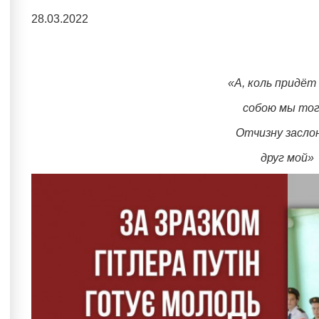
28.03.2022
«А, коль придёт 
собою мы то
Отчизну засло
друг мой»