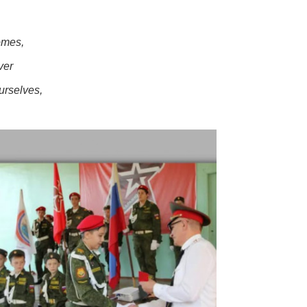
comes,
ver
urselves,