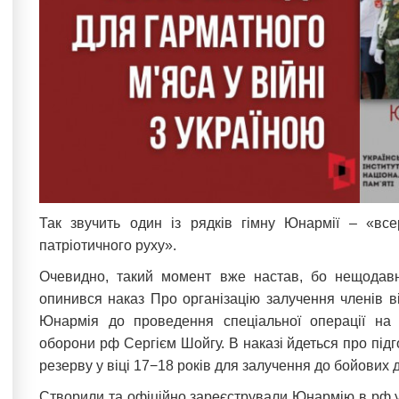
Так звучить один із рядків гімну Юнармії – «всер
патріотичного руху».
Очевидно, такий момент вже настав, бо нещодавно
опинився наказ Про організацію залучення членів в
Юнармія до проведення спеціальної операції на т
оборони рф Сергієм Шойгу. В наказі йдеться про підг
резерву у віці 17−18 років для залучення до бойових д
Створили та офіційно зареєстрували Юнармію в рф у 