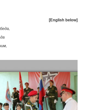
[English below]
беда,
гда
ним,