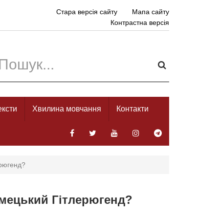
Стара версія сайту
Мапа сайту
Контрастна версія
ексти
Хвилина мовчання
Контакти
ерюгенд?
імецький Гітлерюгенд?