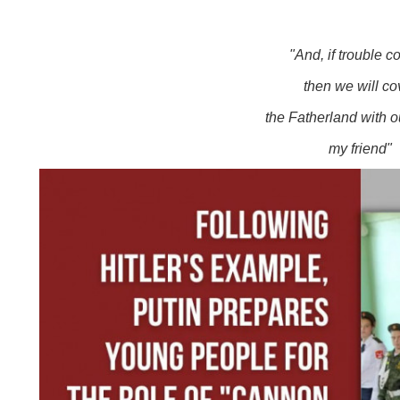
"And, if trouble 
then we will co
the Fatherland with o
my friend"