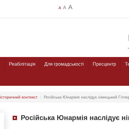
A
A
A
Реабілітація
Для громадськості
Пресцентр
Т
 історичний контекст
Російська Юнармія наслідує німецький Гітл
Російська Юнармія наслідує н