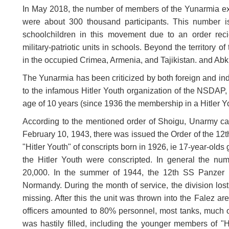
In May 2018, the number of members of the Yunarmia e
were about 300 thousand participants. This number i
schoolchildren in this movement due to an order reci
military-patriotic units in schools. Beyond the territory 
in the occupied Crimea, Armenia, and Tajikistan. and Abk
The Yunarmia has been criticized by both foreign and ind
to the infamous Hitler Youth organization of the NSDAP
age of 10 years (since 1936 the membership in a Hitler 
According to the mentioned order of Shoigu, Unarmy can 
February 10, 1943, there was issued the Order of the 12th
"Hitler Youth" of conscripts born in 1926, ie 17-year-ol
the Hitler Youth were conscripted. In general the nu
20,000. In the summer of 1944, the 12th SS Panzer Di
Normandy. During the month of service, the division lost
missing. After this the unit was thrown into the Falez ar
officers amounted to 80% personnel, most tanks, much 
was hastily filled, including the younger members of "Hi