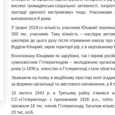
високої громадянсько-соціальної активності, патріот
протидії ідеології екстремізму» тощо. Учасниками
виповнилося 8 років.
У травні 2018-го кількість учасників Юнармії перевищ
300 тис. учасників. Така кількість – наслідок авт
школярів до цього руху після отримання наказу про с
Відділи Юнармії, окрім території рф, є в окупованому К
Воєнізовану Юнармію як зарубіжні, так і окремі росі
сумнозвісним Гітлерюгендом – молодіжною організ
років (з 1936 р. членство а Гітлерюгенді стало обов’яз
Зважаючи на появу в медійному просторі копії згад
за формою організації та змістового наповнення, а й
10 лютого 1943 р. в Третьому райху з’явився на
СС-«Гітлерюгенд» з призовників 1926 р.н., тобто 
призвали 16 тис. членів Гітлерюгенду. Загалом кількі
20 тис. осіб.