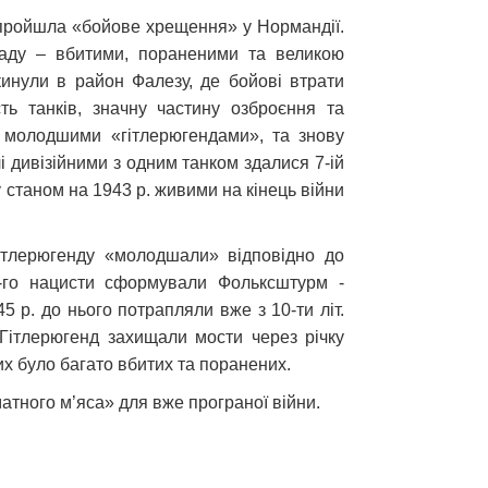
» пройшла «бойове хрещення» у Нормандії.
ладу – вбитими, пораненими та великою
 кинули в район Фалезу, де бойові втрати
сть танків, значну частину озброєння та
й молодшими «гітлерюгендами», та знову
лі дивізійними з одним танком здалися 7-ій
у станом на 1943 р. живими на кінець війни
ітлерюгенду «молодшали» відповідно до
4-го нацисти сформували Фольксштурм ‑
5 р. до нього потрапляли вже з 10-ти літ.
в Гітлерюгенд захищали мости через річку
них було багато вбитих та поранених.
тного м’яса» для вже програної війни.