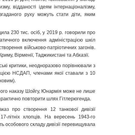
изму, відданості ідеям інтернаціоналізму,
 згаданого руху можуть стати діти, яким
ила 230 тис. осіб, у 2019 р. говорили про
оматичного включення адміністрацією шкіл
творення військово-патріотичних загонів.
риму, Вірменії, Таджикистані та Абхазії.
йські критики, неодноразово порівнювали з
ацією НСДАП, членами якої ставали з 10
ковим).
аного наказу Шойгу, Юнармія може не лише
 практично повторити шлях Гітлерюгенда.
каз про створення 12 танкової дивізії
17-літніх хлопців. На вересень 1943-го
сть особового складу дивізії перевищувала