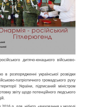
осійського дитячо-юнацького військово-
 в розпорядженні української розвідки
ійськово-патріотичного громадського руху
ериторії України, підписаний міністром
отовку звіту щодо потенційного людського
ій.
2016 р. для, нібито, «виховання у молоді