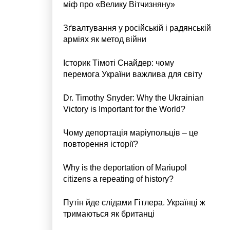
міф про «Велику Вітчизняну»
Зґвалтування у російській і радянській
арміях як метод війни
Історик Тімоті Снайдер: чому
перемога України важлива для світу
Dr. Timothy Snyder: Why the Ukrainian
Victory is Important for the World?
Чому депортація маріупольців – це
повторення історії?
Why is the deportation of Mariupol
citizens a repeating of history?
Путін йде слідами Гітлера. Українці ж
тримаються як британці