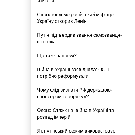
звитяги
Спростовуємо російський міф, що
Україну створив Ленін
Путін підтвердив звання самозванця-
історика
Що таке рашизм?
Війна в Україні засвідчила: ООН
потрібно реформувати
Чому слід визнати РФ державою-
спонсором тероризму?
Олена Стяжкіна: війна в Україні та
розпад імперій
Як путінський режим використовує