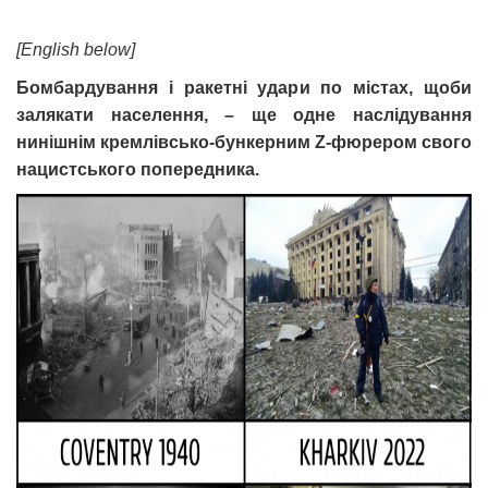
[English below]
Бомбардування і ракетні удари по містах, щоби
залякати населення, – ще одне наслідування
нинішнім кремлівсько-бункерним Z-фюрером свого
нацистського попередника.