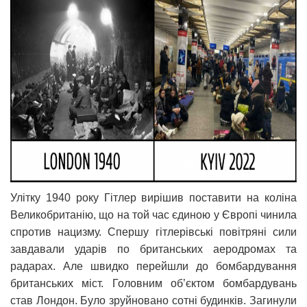
Улітку 1940 року Гітлер вирішив поставити на коліна
Великобританію, що на той час єдиною у Європі чинила
спротив нацизму. Спершу гітлерівські повітряні сили
завдавали ударів по британських аеродромах та
радарах. Але швидко перейшли до бомбардування
британських міст. Головним об’єктом бомбардувань
став Лондон. Було зруйновано сотні будинків. Загинули