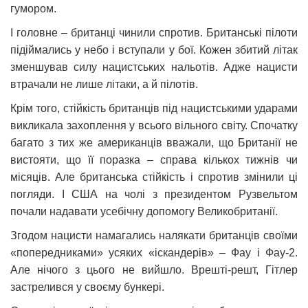
гумором.
І головне – британці чинили спротив. Британські пілоти
підіймались у небо і вступали у бої. Кожен збитий літак
зменшував силу нацистських нальотів. Адже нацисти
втрачали не лише літаки, а й пілотів.
Крім того, стійкість британців під нацистськими ударами
викликала захоплення у всього вільного світу. Спочатку
багато з тих же американців вважали, що Британії не
вистояти, що її поразка – справа кількох тижнів чи
місяців. Але британська стійкість і спротив змінили ці
погляди. І США на чолі з президентом Рузвельтом
почали надавати усебічну допомогу Великобританії.
Згодом нацисти намагались налякати британців своїми
«попередниками» усяких «іскандерів» – Фау і Фау-2.
Але нічого з цього не вийшло. Врешті-решт, Гітлер
застрелився у своєму бункері.