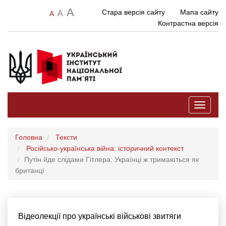
A
Стара версія сайту
Мапа сайту
A
A
Контрастна версія
Toggle
navigati
Головна
Тексти
Російсько-українська війна: історичний контекст
Путін йде слідами Гітлера. Українці ж тримаються як
британці
Відеолекції про українські військові звитяги