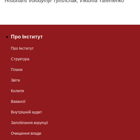
Historians Volodymyr Tylishchak, Viktoriia Yaremenko
Про Інститут
Про Інститут
Структура
Плани
Звіти
Колегія
Вакансії
Внутрішній аудит
Запобігання корупції
Очищення влади