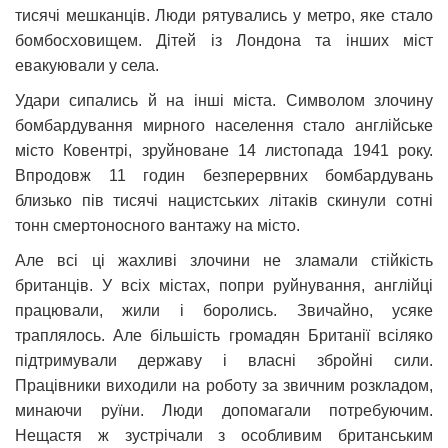
тисячі мешканців. Люди рятувались у метро, яке стало
бомбосховищем. Дітей із Лондона та інших міст
евакуювали у села.
Удари сипались й на інші міста. Символом злочину
бомбардування мирного населення стало англійське
місто Ковентрі, зруйноване 14 листопада 1941 року.
Впродовж 11 годин безперервних бомбардувань
близько пів тисячі нацистських літаків скинули сотні
тонн смертоносного вантажу на місто.
Але всі ці жахливі злочини не зламали стійкість
британців. У всіх містах, попри руйнування, англійці
працювали, жили і боролись. Звичайно, усяке
траплялось. Але більшість громадян Британії всіляко
підтримували державу і власні збройні сили.
Працівники виходили на роботу за звичним розкладом,
минаючи руїни. Люди допомагали потребуючим.
Нещастя ж зустрічали з особливим британським