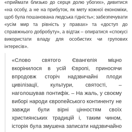
«приймати близько до серця долю убогих», дивитися
«на особу, а не на прибуток, як мету кожної економіки,
щоб була пошанована людська гідність»; забезпечувати
«усім мир та рівність у правах» та «доступ до
справжнього добробуту», а відтак – опиратися «спокусі
використати владу для особистих чи групових
інтересів».
«Слово святого Євангелія міцно
вкорінилося в усій Європі, приносячи
впродовж сторіч надзвичайні плоди
цивілізації, культури, святості, –
наголошував понтифік. – На жаль, у своєму
виборі народи європейського континенту не
завжди були вірні цінностям своїх
християнських традицій і, таким чином,
історія була змушена записати надзвичайно