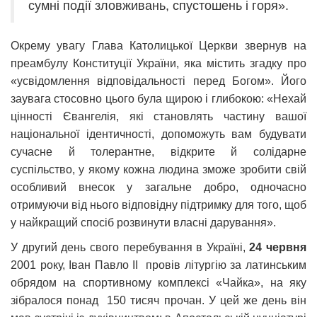
сумні події зловживань, спустошень і горя».
Окрему увагу Глава Католицької Церкви звернув на
преамбулу Конституції України, яка містить згадку про
«усвідомлення відповідальності перед Богом». Його
заувага стосовно цього була щирою і глибокою: «Нехай
цінності Євангелія, які становлять частину вашої
національної ідентичності, допоможуть вам будувати
сучасне й толерантне, відкрите й солідарне
суспільство, у якому кожна людина зможе зробити свій
особливий внесок у загальне добро, одночасно
отримуючи від нього відповідну підтримку для того, щоб
у найкращий спосіб розвинути власні дарування».
У другий день свого перебування в Україні,
24 червня
2001 року, Іван Павло ІІ провів літургію за латинським
обрядом на спортивному комплексі «Чайка», на яку
зібралося понад 150 тисяч прочан. У цей же день він