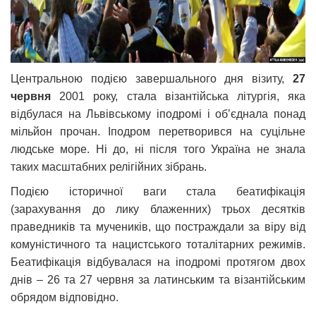
Центральною подією завершального дня візиту,
27
червня
2001 року, стала візантійська літургія, яка
відбулася на Львівському іподромі і обʼєднала понад
мільйон прочан. Іподром перетворився на суцільне
людське море. Ні до, ні після того Україна не знала
таких масштабних релігійних зібрань.
Подією історичної ваги стала беатифікація
(зарахування до лику блаженних) трьох десятків
праведників та мучеників, що постраждали за віру від
комуністичного та нацистського тоталітарних режимів.
Беатифікація відбувалася на іподромі протягом двох
днів – 26 та 27 червня за латинським та візантійським
обрядом відповідно.