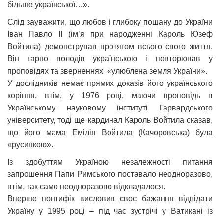
більше української…».
Слід зауважити, що любов і глибоку пошану до України
Іван Павло ІІ (імʼя при народженні Кароль Юзеф
Войтила) демонстрував протягом всього свого життя.
Він гарно володів українською і повторював у
проповідях та зверненнях «улюблена земля України».
У дослідників немає прямих доказів його українського
коріння, втім, у 1976 році, маючи проповідь в
Українському науковому інституті Гарвардського
університету, тоді ще кардинал Кароль Войтила сказав,
що його мама Емілія Войтила (Качоровська) була
«русинкою».
Із здобуттям Україною незалежності питання
запрошення Папи Римського поставало неодноразово,
втім, так само неодноразово відкладалося.
Вперше понтифік висловив своє бажання відвідати
Україну у 1995 році – під час зустрічі у Ватикані із