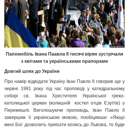
Папомобіль Івана Паавла ІІ тисячі вірян зустрічали
з квітами та українськими прапорами
Довгий шлях до України
Про намір відвідати Україну Іван Павло ІІ говорив ще у
червні 1991 року під час проповіді у катедральному
соборі св. Івана Хрестителя Української греко-
католицької церкви (колишній костел отців Єзуїтів) у
Перемишлі. Виголошуючи проповідь, Іван Павло ІІ
завершив її українською мовою, пообіцявши: «Якщо
мені Бог дозволить приїхати колись до Львова, то буде