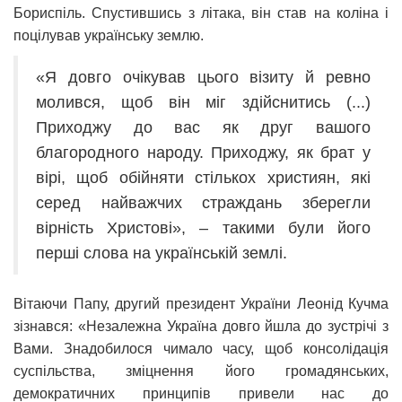
Бориспіль. Спустившись з літака, він став на коліна і
поцілував українську землю.
«Я довго очікував цього візиту й ревно
молився, щоб він міг здійснитись (...)
Приходжу до вас як друг вашого
благородного народу. Приходжу, як брат у
вірі, щоб обійняти стількох християн, які
серед найважчих страждань зберегли
вірність Христові», – такими були його
перші слова на українській землі.
Вітаючи Папу, другий президент України Леонід Кучма
зізнався: «Незалежна Україна довго йшла до зустрічі з
Вами. Знадобилося чимало часу, щоб консолідація
суспільства, зміцнення його громадянських,
демократичних принципів привели нас до