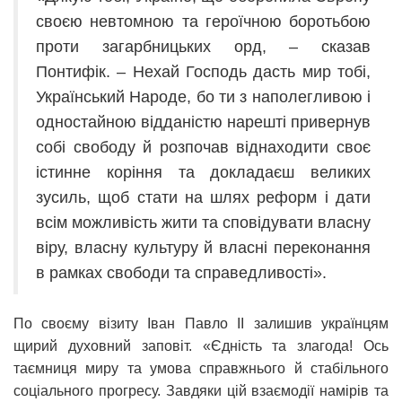
своєю невтомною та героїчною боротьбою
проти загарбницьких орд, – сказав
Понтифік. – Нехай Господь дасть мир тобі,
Український Народе, бо ти з наполегливою і
одностайною відданістю нарешті привернув
собі свободу й розпочав віднаходити своє
істинне коріння та докладаєш великих
зусиль, щоб стати на шлях реформ і дати
всім можливість жити та сповідувати власну
віру, власну культуру й власні переконання
в рамках свободи та справедливості».
По своєму візиту Іван Павло ІІ залишив українцям
щирий духовний заповіт. «Єдність та злагода! Ось
таємниця миру та умова справжнього й стабільного
соціального прогресу. Завдяки цій взаємодії намірів та