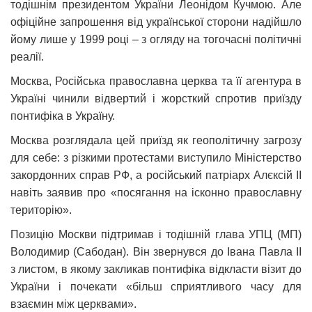
тодішнім президентом України Леонідом Кучмою. Але
офіційне запрошення від української сторони надійшло
йому лише у 1999 році – з огляду на тогочасні політичні
реалії.
Москва, Російська православна церква та її агентура в
Україні чинили відвертий і жорсткий спротив приїзду
понтифіка в Україну.
Москва розглядала цей приїзд як геополітичну загрозу
для себе: з різкими протестами виступило Міністерство
закордонних справ РФ, а російський патріарх Алєксій ІІ
навіть заявив про «посягання на ісконно православну
територію».
Позицію Москви підтримав і тодішній глава УПЦ (МП)
Володимир (Сабодан). Він звернувся до Івана Павла ІІ
з листом, в якому закликав понтифіка відкласти візит до
України і почекати «більш сприятливого часу для
взаємин між церквами».