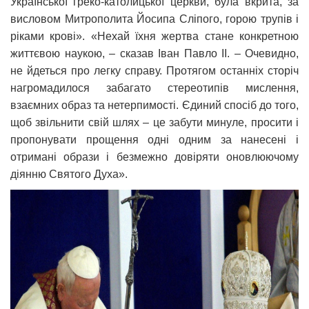
Української греко-католицької церкви, була вкрита, за
висловом Митрополита Йосипа Сліпого, горою трупів і
ріками крові». «Нехай їхня жертва стане конкретною
життєвою наукою, – сказав Іван Павло ІІ. – Очевидно,
не йдеться про легку справу. Протягом останніх сторіч
нагромадилося забагато стереотипів мислення,
взаємних образ та нетерпимості. Єдиний спосіб до того,
щоб звільнити свій шлях – це забути минуле, просити і
пропонувати прощення одні одним за нанесені і
отримані образи і безмежно довіряти оновлюючому
діянню Святого Духа».