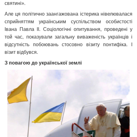
святині».
Але ця політично заангажована істерика нівелювалася
сприйняттям українським суспільством особистості
Івана Павла ІІ. Соціологічні опитування, проведені у
той час, показували загальну виваженість українців і
відсутність побоювань стосовно візиту понтифіка. І
візит відбувся.
З повагою до української землі