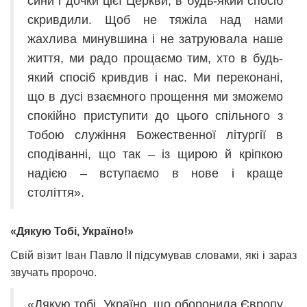
сини і дочки цієї Церкви, в будь-який спосіб
скривдили. Щоб не тяжіла над нами
жахлива минувшина і не затруювала наше
життя, ми радо прощаємо тим, хто в будь-
який спосіб кривдив і нас. Ми переконані,
що в дусі взаємного прощення ми зможемо
спокійно приступити до цього спільного з
Тобою служіння Божественної літургії в
сподіванні, що так – із щирою й кріпкою
надією – вступаємо в нове і краще
століття».
«Дякую Тобі, Україно!»
Свій візит Іван Павло ІІ підсумував словами, які і зараз
звучать пророчо.
«Дякую тобі, Україно, що оборонила Європу