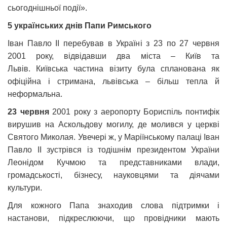
сьогоднішньої події».
5 українських днів Папи Римського
Іван Павло ІІ перебував в Україні з 23 по 27 червня
2001 року, відвідавши два міста – Київ та
Львів. Київська частина візиту була спланована як
офіційна і стримана, львівська – більш тепла й
неформальна.
23 червня
2001 року з аеропорту Бориспіль понтифік
вирушив на Аскольдову могилу, де молився у церкві
Святого Миколая. Увечері ж, у Маріїнському палаці Іван
Павло ІІ зустрівся із тодішнім президентом України
Леонідом Кучмою та представниками влади,
громадськості, бізнесу, науковцями та діячами
культури.
Для кожного Папа знаходив слова підтримки і
настанови, підкреслюючи, що провідники мають