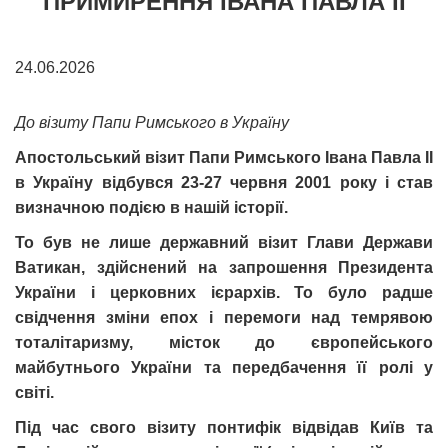
ПРИМИРЕННЯ ІВАНА ПАВЛА ІІ
24.06.2026
До візиту Папи Римського в Україну
Апостольський візит Папи Римського Івана Павла ІІ
в Україну відбувся 23-27 червня 2001 року і став
визначною подією в нашій історії.
То був не лише державний візит Глави Держави
Ватикан, здійснений на запрошення Президента
України і церковних ієрархів. То було радше
свідчення зміни епох і перемоги над темрявою
тоталітаризму, місток до європейського
майбутнього України та передбачення її ролі у
світі.
Під час свого візиту понтифік відвідав Київ та