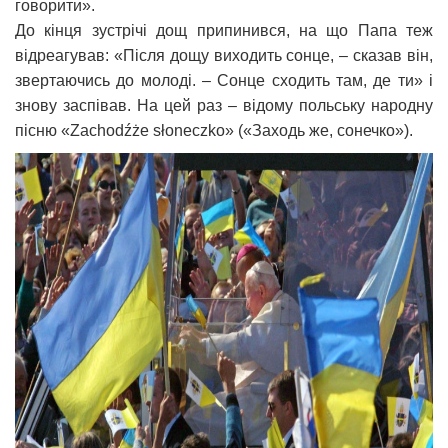
говорити».
До кінця зустрічі дощ припинився, на що Папа теж
відреагував: «Після дощу виходить сонце, – сказав він,
звертаючись до молоді. – Сонце сходить там, де ти» і
знову заспівав. На цей раз – відому польську народну
пісню «Zachodźże słoneczko» («Заходь же, сонечко»).