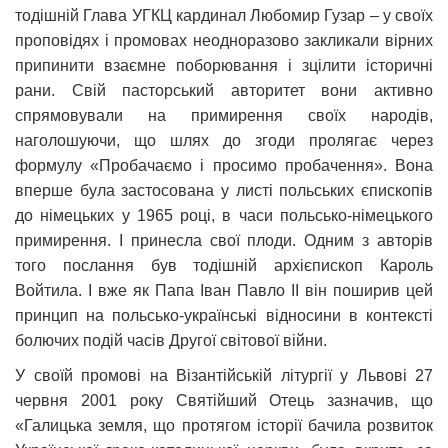
тодішній Глава УГКЦ кардинал Любомир Гузар – у своїх
проповідях і промовах неодноразово закликали вірних
припинити взаємне поборювання і зцілити історичні
рани. Свій пасторський авторитет вони активно
спрямовували на примирення своїх народів,
наголошуючи, що шлях до згоди пролягає через
формулу «Пробачаємо і просимо пробачення». Вона
вперше була застосована у листі польських єпископів
до німецьких у 1965 році, в часи польсько-німецького
примирення. І принесла свої плоди. Одним з авторів
того послання був тодішній архієпископ Кароль
Войтила. І вже як Папа Іван Павло ІІ він поширив цей
принцип на польсько-українські відносини в контексті
болючих подій часів Другої світової війни.
У своїй промові на Візантійській літургії у Львові 27
червня 2001 року Святійший Отець зазначив, що
«Галицька земля, що протягом історії бачила розвиток