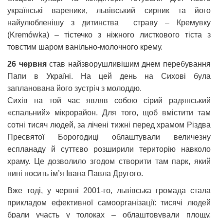
українські вареники, львівський сирник та його
найулюбленішу з дитинства страву – Кремувку
(Kremówka) – тістечко з ніжного листкового тіста з
товстим шаром ванільно-молочного крему.
26 червня
став найзворушливішим днем перебування
Папи в Україні. На цей день на Сихові була
запланована його зустріч з молоддю.
Сихів на той час являв собою сірий радянський
«спальний» мікрорайон. Для того, щоб вмістити там
сотні тисяч людей, за лічені тижні перед храмом Різдва
Пресвятої Борогодиці облаштували величезну
еспланаду й суттєво розширили територію навколо
храму. Це дозволило згодом створити там парк, який
нині носить імʼя Івана Павла Другого.
Вже тоді, у червні 2001-го, львівська громада стала
прикладом ефективної самоорганізації: тисячі людей
брали участь у толоках – облаштовували площу,