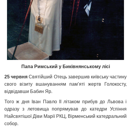
Папа Римський у Биківнянському лісі
25 червня
Святійший Отець завершив київську частину
свого візиту вшануванням памʼяті жертв Голокосту,
відвідавши Бабин Яр.
Того ж дня Іван Павло ІІ літаком прибув до Львова і
одразу з летовища попрямував до катедри Успіння
Найсвятішої Діви Марії РКЦ, Вірменський катедральний
собор.