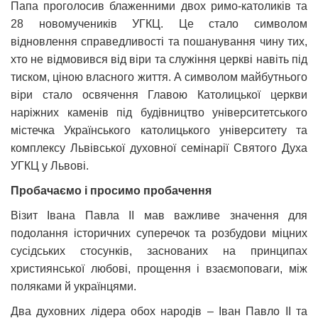
Папа проголосив блаженними двох римо-католиків та
28 новомучеників УГКЦ. Це стало символом
відновлення справедливості та пошанування чину тих,
хто не відмовився від віри та служіння церкві навіть під
тиском, ціною власного життя. А символом майбутнього
віри стало освячення Главою Католицької церкви
наріжних каменів під будівництво університетського
містечка Українського католицького університету та
комплексу Львівської духовної семінарії Святого Духа
УГКЦ у Львові.
Пробачаємо і просимо пробачення
Візит Івана Павла ІІ мав важливе значення для
подолання історичних суперечок та розбудови міцних
сусідських стосунків, заснованих на принципах
християнської любові, прощення і взаємоповаги, між
поляками й українцями.
Два духовних лідера обох народів – Іван Павло ІІ та