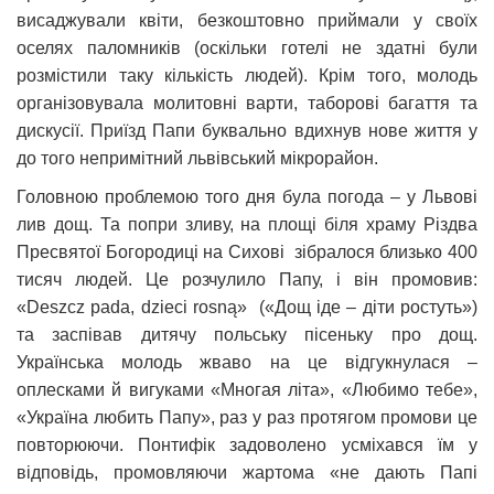
висаджували квіти, безкоштовно приймали у своїх
оселях паломників (оскільки готелі не здатні були
розмістили таку кількість людей). Крім того, молодь
організовувала молитовні варти, таборові багаття та
дискусії. Приїзд Папи буквально вдихнув нове життя у
до того непримітний львівський мікрорайон.
Головною проблемою того дня була погода – у Львові
лив дощ. Та попри зливу, на площі біля храму Різдва
Пресвятої Богородиці на Сихові зібралося близько 400
тисяч людей. Це розчулило Папу, і він промовив:
«Deszcz pada, dzieci rosną» («Дощ іде – діти ростуть»)
та заспівав дитячу польську пісеньку про дощ.
Українська молодь жваво на це відгукнулася –
оплесками й вигуками «Многая літа», «Любимо тебе»,
«Україна любить Папу», раз у раз протягом промови це
повторюючи. Понтифік задоволено усміхався їм у
відповідь, промовляючи жартома «не дають Папі