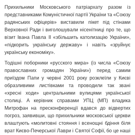
Прихильники Московського патріархату разом із
представниками Комуністичної партії України та «Союзу
радянських офіцерів» виставили пікет під стінами
Верховної Ради і виголошували нісенітниці про те, що
візит Івана Павла ІІ «збільшить католизацію України»,
«підкорить українську державу» і навіть «зруйнує
українську економіку».
Тодішні поборники «русского мира» (із числа «Союзу
православних громадян України») перед самим
приїздом Папи у червні 2001 року розклеїли у Києві
образливими листівками та проводили так звані
«хресні ходи» центральними вулицями української
столиці. А керівник справами УПЦ (МП) владика
Митрофан на пресконференції вдався до відвертих
погроз, заявивши, що прихильники московської церкви
влаштують «молитовні стояння і всенощні бдіння біля
врат Києво-Печерської Лаври і Святої Софії, бо це наші