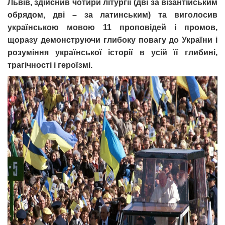
Львів, здійснив чотири літургії (дві за візантійським
обрядом, дві – за латинським) та виголосив
українською мовою 11 проповідей і промов,
щоразу демонструючи глибоку повагу до України і
розуміння української історії в усій її глибині,
трагічності і героїзмі.