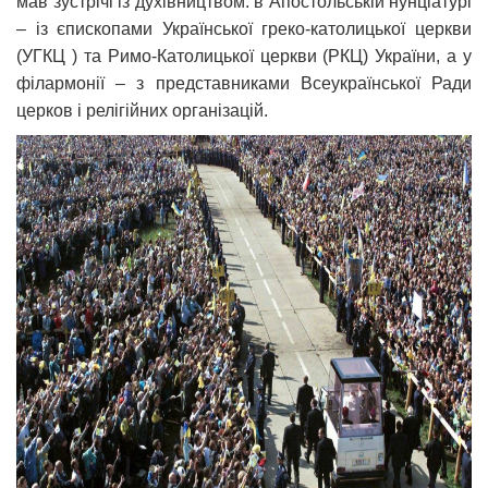
мав зустрічі із духівництвом: в Апостольській нунціатурі
– із єпископами Української греко-католицької церкви
(УГКЦ ) та Римо-Католицької церкви (РКЦ) України, а у
філармонії – з представниками Всеукраїнської Ради
церков і релігійних організацій.