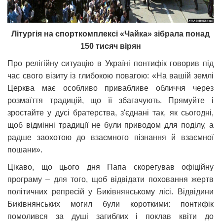
Літургія на спорткомплексі «Чайка» зібрала понад
150 тисяч вірян
Про релігійну ситуацію в Україні понтифік говорив під
час свого візиту із глибокою повагою: «На вашій землі
Церква має особливо привабливе обличчя через
розмаїття традицій, що її збагачують. Прямуйте і
зростайте у дусі братерства, з'єднані так, як сьогодні,
щоб відмінні традиції не були приводом для поділу, а
радше заохотою до взаємного пізнання й взаємної
пошани».
Цікаво, що цього дня Папа скорегував офіційну
програму – для того, щоб відвідати поховання жертв
політичних репресій у Биківнянському лісі. Відвідини
Биківнянських могил були короткими: понтифік
помолився за душі загиблих і поклав квіти до