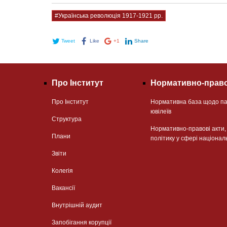
#Українська революція 1917-1921 рр.
Tweet
Like
+1
Share
Про Інститут
Нормативно-право
Про Інститут
Нормативна база щодо па
ювілеїв
Структура
Нормативно-правові акти
Плани
політику у сфері націонал
Звіти
Колегія
Вакансії
Внутрішній аудит
Запобігання корупції