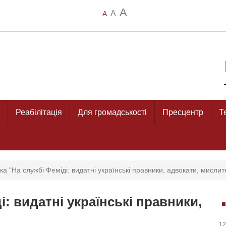
A
A
A
Реабілітація
Для громадськості
Пресцентр
Т
ка "На службі Феміді: видатні українські правники, адвокати, мислит
і: видатні українські правники,
12