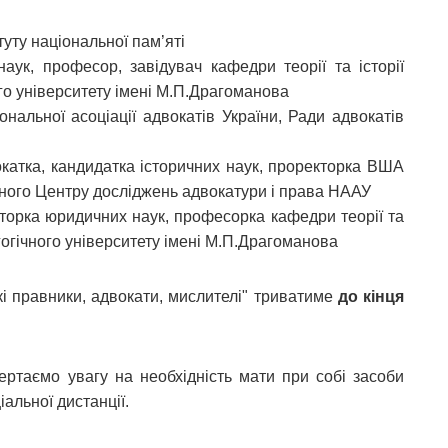
туту національної пам’яті
наук, професор, завідувач кафедри теорії та історії
го університету імені М.П.Драгоманова
ональної асоціації адвокатів України, Ради адвокатів
окатка, кандидатка історичних наук, проректорка ВША
ного Центру досліджень адвокатури і права НААУ
окторка юридичних наук, професорка кафедри теорії та
гогічного університету імені М.П.Драгоманова
кі правники, адвокати, мислителі" триватиме
до кінця
вертаємо увагу на необхідність мати при собі засоби
альної дистанції.