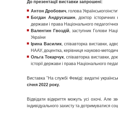
До презентації виставки запрошені:
Антон Дробович
, голова Українськогоінсти
Богдан Андрусишин
, доктор історичних 
держави і права Національного педагогічно
Валентин Гвоздій
, заступник Голови Наці
України
Ірина Василик
, співавторка виставки, адв
НААУ, доцентка, керівниця науково-методич
Ольга Токарчук
, співавторка виставки, д
історії держави і права Національного педа
Виставка "На службі Феміді: видатні українсь
січня 2022 року.
Відвідати відкриття можуть усі охочі. Але з
індивідуального захисту та дотримуватися соці