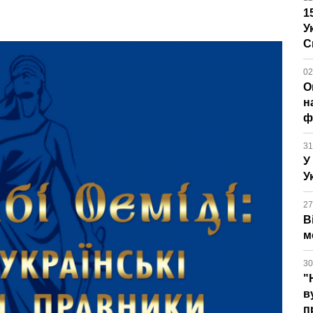
1
У
С
02
О
н
ф
31
У
У
27
В
м
30
"
в
п