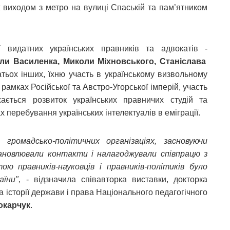
 виходом з метро на вулиці Спаській та пам’ятником
ї видатних українських правників та адвокатів -
оли Василенка, Миколи Міхновського, Станіслава
тьох інших, їхню участь в українському визвольному
 рамках Російської та Австро-Угорської імперій, участь
ається розвиток українських правничих студій та
 перебування українських інтелектуалів в еміграції.
громадсько-політичних організаціях, засновуючи
тановлювали контакти і налагоджували співпрацю з
ю правників-науковців і правників-політиків було
їни",
- відзначила співавторка виставки, докторка
 історії держави і права Національного педагогічного
окарчук
.