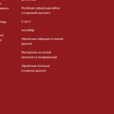
о
Російсько-українська війна:
авного
історичний контекст
Статті
гляду
АнтиМіф
ної
Українсько-німецькі історичні
ої
діалоги
Матеріали на основі
проєктів та конференцій
Українсько-польські
історичні діалоги