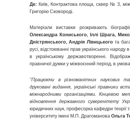
Де:
Київ, Контрактова площа, сквер № 3, між
Григорію Сковороді.
Матеріали виставки розкривають біографі
Олександра Кониського, Іллі Шрага, Мик
Дністрянського, Андрія Лівицького
та бага
русі, відстоюванні прав українського народу в
в українському державотворенні. Відображ
правничої думки у міжвоєнний період, в умовах
"Працюючи в різноманітних наукових та 
друковані видання, українські правники вс
міжнародними організаціями. Кінцевою мето
відновлення державного суверенітету Укра
юридичних наук, професорка кафедри теорії та
університету імені М.П. Драгоманова
Ольга Т