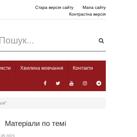
Стара версія сайту
Мапа сайту
Контрастна версія
ексти
Хвилина мовчання
Контакти
елі"
Матеріали по темі
.05.2023