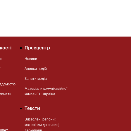
кості
Пресцентр
ян
Новини
ї
Анонси подій
Запити медіа
адськістю
Матеріали комунікаційної
римати
кампанії EUКраїна
Тексти
Визволені регіони:
матеріали до річниці
гляду
деокупації