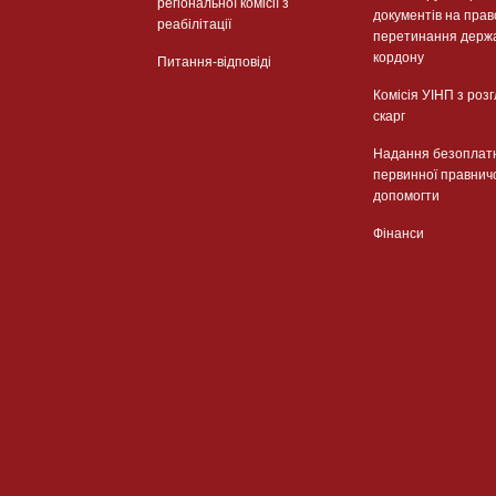
регіональної комісії з
документів на прав
реабілітації
перетинання держ
кордону
Питання-відповіді
Комісія УІНП з роз
скарг
Надання безоплат
первинної правнич
допомогти
Фінанси