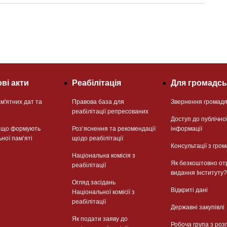
ві акти
Реабілітація
Для громадсь
м'ятних дат та
Правова база для
Звернення громад
реабілітації репресованих
Доступ до публічно
, що формують
Розʼяснення та рекомендації
інформації
ьної памʼяті
щодо реабілітації
Консультації з гром
Національна комісія з
Як безкоштовно от
реабілітації
видання Інституту?
Огляд засідань
Відкриті дані
Національної комісії з
реабілітації
Державні закупівлі
Як подати заяву до
Робоча група з роз