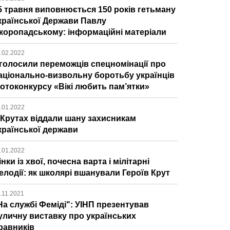
5 травня виповнюється 150 років гетьману
країнської Держави Павлу
коропадському: інформаційні матеріали
.02.2022
голосили переможців спецномінації про
аціонально-визвольну боротьбу українців
отоконкурсу «Вікі любить пам’ятки»
.01.2022
 Крутах віддали шану захисникам
країнської держави
.01.2022
інки із хвої, почесна варта і мілітарні
елодії: як школярі вшанували Героїв Крут
.11.2021
На службі Феміді": УІНП презентував
уличну виставку про українських
равників