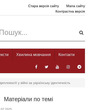
Стара версія сайту
Мапа сайту
Контрастна версія
ексти
Хвилина мовчання
Контакти
ипломатії у війні за українську ідентичність
Матеріали по темі
.07.2025