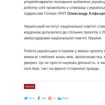
упорядковувати поховання видатних українців
роботу слід проводити у співпраці з українс
підкреслив Голова УІНП
Олександр Алфьор
Український інститут національної пам’яті спі
кордоном долучатися до спільних проєктів з 
амбасадорами національної пам’яті України.
Робота українських істориків у межах проєкт
вимагає глибоких знань мов, архівознавства, 
джерел. Це не просто наукова діяльність, а ча
полі бою, так і на фронті історичної правди.
#архів
Tweet
Like
+1
Share