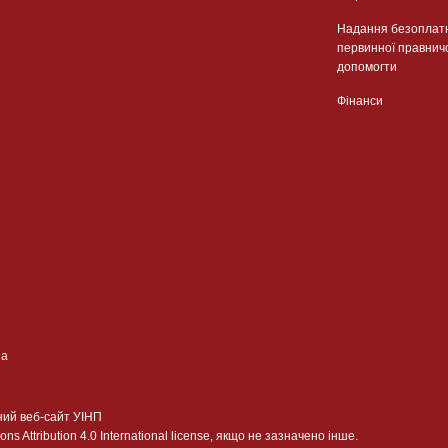
Надання безоплат
первинної правнич
допомогти
Фінанси
ua
ний веб-сайт УІНП
 Attribution 4.0 International license, якщо не зазначено інше.