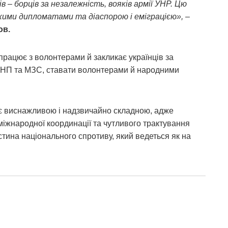
 – борців за незалежність, вояків армії УНР. Цю
ькими дипломатами та діаспорою і еміграцією»,
–
ов.
впрацює з волонтерами й закликає українців за
УІНП та МЗС, ставати волонтерами й народними
у є виснажливою і надзвичайно складною, адже
міжнародної координації та чутливого трактування
стина національного спротиву, який ведеться як на