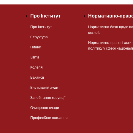
Про Інститут
Нормативно-право
Про Інститут
Нормативна база щодо па
ювілеїв
Структура
Нормативно-правові акти
Плани
політику у сфері націонал
Звіти
Колегія
Вакансії
Внутрішній аудит
Запобігання корупції
Очищення влади
Професійне навчання