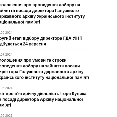
голошення про проведення добору на
айняття посади директора Галузевого
ержавного архіву Українського інституту
аціональної пам’яті
.09.2024
ругий етап відбору директора ГДА УІНП
ідбудеться 24 вересня
.07.2024
голошення про умови та строки
роведення добору на зайняття посади
иректора Галузевого державного архіву
країнського інституту національної пам’яті
.06.2024
віт про п'ятирічну діяльність Ігоря Кулика
а посаді директора Архіву національної
ам’яті
.06.2021