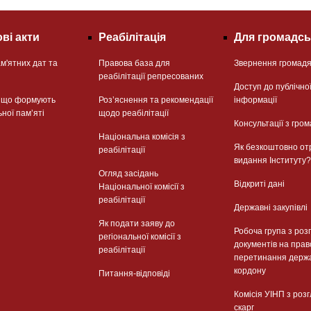
ві акти
Реабілітація
Для громадсь
м'ятних дат та
Правова база для
Звернення громад
реабілітації репресованих
Доступ до публічно
, що формують
Розʼяснення та рекомендації
інформації
ьної памʼяті
щодо реабілітації
Консультації з гром
Національна комісія з
Як безкоштовно от
реабілітації
видання Інституту?
Огляд засідань
Відкриті дані
Національної комісії з
реабілітації
Державні закупівлі
Як подати заяву до
Робоча група з роз
регіональної комісії з
документів на прав
реабілітації
перетинання держ
кордону
Питання-відповіді
Комісія УІНП з роз
скарг