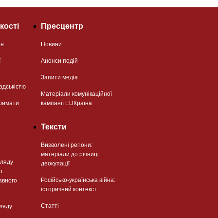
кості
Пресцентр
ян
Новини
ї
Анонси подій
Запити медіа
адськістю
Матеріали комунікаційної
римати
кампанії EUКраїна
Тексти
Визволені регіони:
матеріали до річниці
гляду
деокупації
о
Російсько-українська війна:
авного
історичний контекст
Статті
гляду