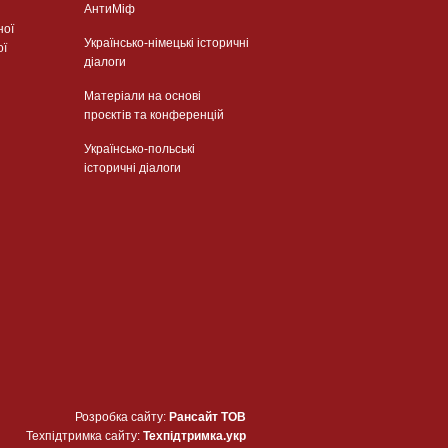
АнтиМіф
ної
Українсько-німецькі історичні
ої
діалоги
Матеріали на основі
проєктів та конференцій
Українсько-польські
історичні діалоги
Розробка сайту:
Рансайт ТОВ
Техпідтримка сайту:
Техпідтримка.укр