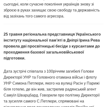
сьогодні, коли сучасне покоління українців знову зі
зброєю в руках захищає свою свободу та державність
від зазіхань того самого агресора.
25 травня регіональна представниця Українського
інституту національної пам’яті в Дніпрі Ірина Рева
провела дві просвітницькі бесіди з курсантами до
проходження базової загальновійськової
підготовки.
Дата зустрічі співпала з 100річчям загибелі Голови
Директорії УНР та Головного отамана військ і флоту
УНР Симона Петлюри, якого на вулиці Расін у Парижі
біля готелю, де він жив, застрелив радянський агент
Самуїл Шварцбард. Говорили про політику Директорії
та зусилля самого С.Петлюри, спрямовані на