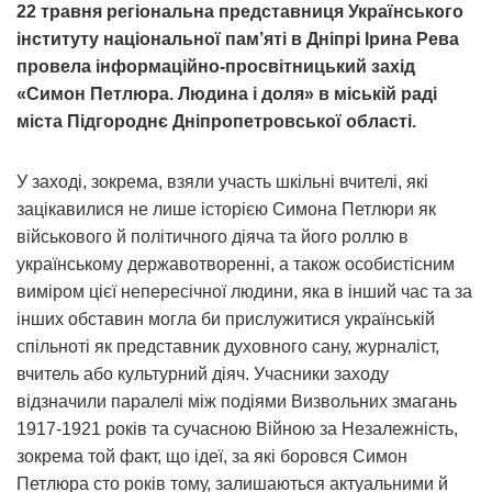
22 травня регіональна представниця Українського
інституту національної пам’яті в Дніпрі Ірина Рева
провела інформаційно-просвітницький захід
«Симон Петлюра. Людина і доля» в міській раді
міста Підгороднє Дніпропетровської області.
У заході, зокрема, взяли участь шкільні вчителі, які
зацікавилися не лише історією Симона Петлюри як
військового й політичного діяча та його роллю в
українському державотворенні, а також особистісним
виміром цієї непересічної людини, яка в інший час та за
інших обставин могла би прислужитися українській
спільноті як представник духовного сану, журналіст,
вчитель або культурний діяч. Учасники заходу
відзначили паралелі між подіями Визвольних змагань
1917-1921 років та сучасною Війною за Незалежність,
зокрема той факт, що ідеї, за які боровся Симон
Петлюра сто років тому, залишаються актуальними й