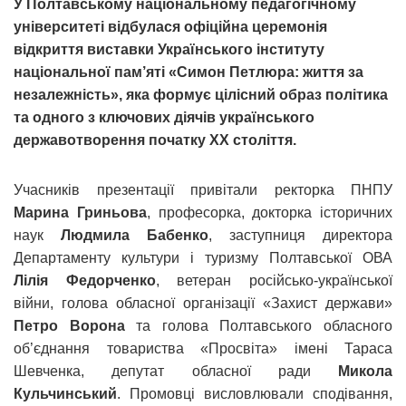
У Полтавському національному педагогічному
університеті відбулася офіційна церемонія
відкриття виставки Українського інституту
національної пам’яті «Симон Петлюра: життя за
незалежність», яка формує цілісний образ політика
та одного з ключових діячів українського
державотворення початку ХХ століття.
Учасників презентації привітали ректорка ПНПУ
Марина Гриньова
, професорка, докторка історичних
наук
Людмила Бабенко
, заступниця директора
Департаменту культури і туризму Полтавської ОВА
Лілія Федорченко
, ветеран російсько-української
війни, голова обласної організації «Захист держави»
Петро Ворона
та голова Полтавського обласного
об’єднання товариства «Просвіта» імені Тараса
Шевченка, депутат обласної ради
Микола
Кульчинський
. Промовці висловлювали сподівання,