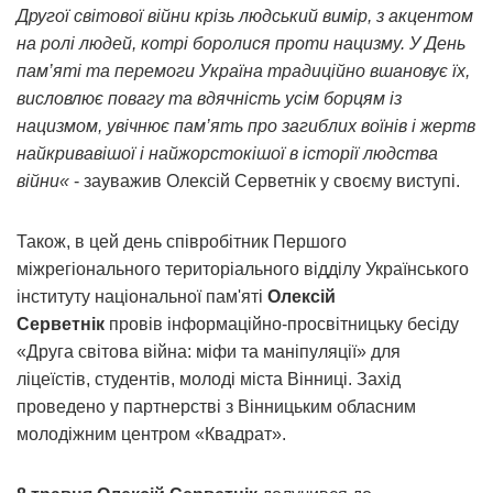
Другої світової війни крізь людський вимір, з акцентом
на ролі людей, котрі боролися проти нацизму. У День
пам’яті та перемоги Україна традиційно вшановує їх,
висловлює повагу та вдячність усім борцям із
нацизмом, увічнює пам’ять про загиблих воїнів і жертв
найкривавішої і найжорстокішої в історії людства
війни
«
- зауважив Олексій Серветнік у своєму виступі.
Також, в цей день співробітник Першого
міжрегіонального територіального відділу Українського
інституту національної пам'яті
Олексій
Серветнік
провів інформаційно-просвітницьку бесіду
«Друга світова війна: міфи та маніпуляції» для
ліцеїстів, студентів, молоді міста Вінниці. Захід
проведено у партнерстві з Вінницьким обласним
молодіжним центром «Квадрат».