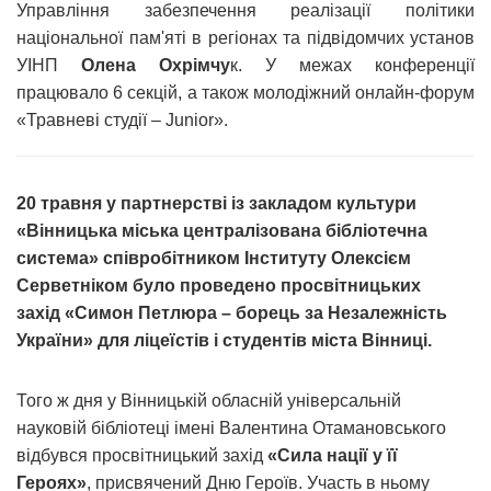
Управління забезпечення реалізації політики
національної пам'яті в регіонах та підвідомчих установ
УІНП
Олена Охрімчу
к. У межах конференції
працювало 6 секцій, а також молодіжний онлайн-форум
«Травневі студії – Junior».
20 травня у партнерстві із закладом культури
«Вінницька міська централізована бібліотечна
система» співробітником Інституту Олексієм
Серветніком було проведено просвітницьких
захід «Симон Петлюра – борець за Незалежність
України» для ліцеїстів і студентів міста Вінниці.
Того ж дня у Вінницькій обласній універсальній
науковій бібліотеці імені Валентина Отамановського
відбувся просвітницький захід
«Сила нації у її
Героях»
, присвячений Дню Героїв. Участь в ньому