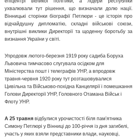
епіцентрі великої політики, а лідери республіки
ухвалювали тут рішення, що визначали долю нації.
Вінницькі сторінки біографії Петлюри - це історія про
відчайдушну дипломатію, складні військові союзи,
внутрішні виклики Директорії та щоденну боротьбу за
визнання України у світі.
Упродовж лютого-березня 1919 року садиба Боруха
Львовича тимчасово слугувала осідком для
Міністерства пошт і телеграфів УНР, а впродовж
травня-червня 1920 року тут розташовувалися
Цивільна та Військово-похідна Канцелярії і помешкання
Голови Директорії УНР, Головного Отамана Військ і
Флоту УНР.
А 25 травня
відбулися урочистості біля пам'ятника
Симону Петлюрі у Вінниці до 100-річчя із дня загибелі,
участь у яких взяли представники влади, науковці,