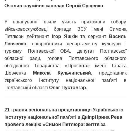
Очолив служіння капелан Сергій Сущенко.
У вшануванні взяли участь прихожани собору,
військовослужбовці бригади ЗСУ імені Симона
Петлюри лейтенант
Ігор Яшкін
та сержант
Василь
Левченко
, співробітники департаменту культури і
туризму Полтавської ОВА, депутат Полтавської
обласної ради, голова Полтавського обласного
об’єднання Товариства «Просвіта» імені Тараса
Шевченка
Микола Кульчинський
, представник
Українського інституту національної пам’яті в
Полтавській області
Олег Пустовгар.
21 травня регіональна представниця Українського
інституту національної пам’яті в Дніпрі Ірина Рева
провела лекцію «Симон Петлюра: життя за