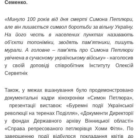
Семенко.
«Минуло 100 років від дня смерті Симона Петлюри,
але він лишається символ боротьби за вільну Україну.
На його честь в населених пунктах називають
об’єкти топоніміки, зводять пам’ятники, пишуть
мурали. А головне – пам’ять про Симона Петлюри
увічнена в сучасному українському війську»
- наголосив
у своїй доповіді співробітник Інституту Олексій
Серветнік
Також, у межах вшанування було продемонстровано
документальні кадри кінохроніки «Симон Петлюра»,
презентації виставок: «Буремні події Української
революції на теренах Поділля», «Документи Директорії
у фондах Державного архіву Вінницької області»
«Справа репресованого петлюрівця Хоми Фітя». По
завершенню події відбулося покладання квітів до