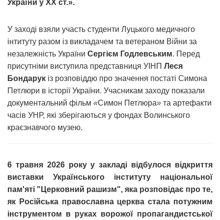
України у ХХ ст.».
У заході взяли участь студенти Луцького медичного
інтитуту разом із викладачем та ветераном Війни за
незалежність України
Сергієм Годлевським
. Перед
присутніми виступила представниця УІНП
Леся
Бондарук
із розповіддю про значення постаті Симона
Петлюри в історії України. Учасникам заходу показали
документальний фільм
«
Симон Петлюра
»
та артефакти
часів УНР, які зберігаються у фондах Волинського
краєзнавчого музею.
6 травня 2026 року у закладі відбулося відкриття
виставки Українського інституту національної
пам'яті "Церковний рашизм", яка розповідає про те,
як Російська православна церква стала потужним
інструментом в руках ворожої пропагандистської