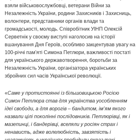
взяли військовослужбовці, ветерани Війни за
Незалежність України, родини Захисників і Захисниць,
волонтери, представники органів влади та
громадськості, молодь. Співробітник УІНП Олексій
Серветнік у своєму виступі наголосив на історії
вшанування Дня Героїв, особливо закцентував увагу на
100-річчі пам'яті Симона Петлюри, важливості постаті
для українського державотворення, боротьби за
Незалежність України, організатора українських
збройних сил часів Української революції.
«
Саме у протистоянні із більшовицькою Росією
Симон Петлюра став для українства уособленням
ідеї свободи, а для ворогів – бандитом, ім’ям якого
назвали цілі поколінні послідовників. Петлюрівці, як і
мазепинці, і бандерівці, вселяли у росіян страх і
ненависть, адже волелюбність, завзятість і
незламність в українцях пробудили якраз такі