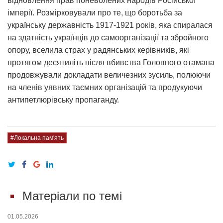
відновлення прав поневолених народів Російської
імперії. Розмірковували про те, що боротьба за
українську державність 1917-1921 років, яка спиралася
на здатність українців до самоорганізації та збройного
опору, вселила страх у радянських керівників, які
протягом десятиліть після вбивства Головного отамана
продовжували докладати величезних зусиль, полюючи
на членів уявних таємних організацій та продукуючи
антипетлюрівську пропаганду.
#Локальна пам'ять
Матеріали по темі
01.05.2026