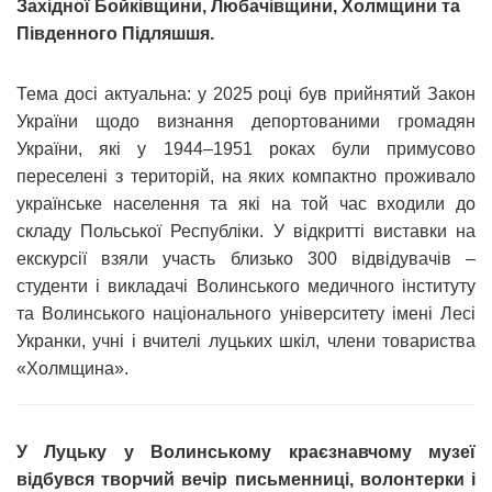
Західної Бойківщини, Любачівщини, Холмщини та
Південного Підляшшя.
Тема досі актуальна: у 2025 році був прийнятий Закон
України щодо визнання депортованими громадян
України, які у 1944–1951 роках були примусово
переселені з територій, на яких компактно проживало
українське населення та які на той час входили до
складу Польської Республіки. У відкритті виставки на
екскурсії взяли участь близько 300 відвідувачів –
студенти і викладачі Волинського медичного інституту
та Волинського національного університету імені Лесі
Укранки, учні і вчителі луцьких шкіл, члени товариства
«Холмщина».
У Луцьку у Волинському краєзнавчому музеї
відбувся творчий вечір письменниці, волонтерки і