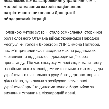
незалежність» на запрошення управління сім’ї,
молоді та масових заходів національно-
патріотичного виховання Донецької
облдержадміністрації.
Головною метою зустрічі стало осмислення історичної
ролі Головного Отамана військ Української Народної
Республіки, голови Директорії УНР Симона Петлюри,
чиє ім'я тривалий час наводило жах на радянських
керівників та піддавалося дискредитації через
пропаганду. Під час екскурсу молоді люди мали змогу
ознайомитися з маловідомими фактами з життя лідера
українського визвольного руху, його державотворчою
діяльністю, зусиллями з розбудови регулярної
української армії та дипломатичною боротьбою за
визнання України на міжнародній арені.