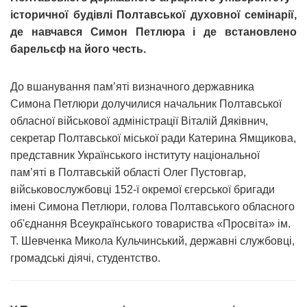
історичної будівлі Полтавської духовної семінарії,
де навчався Симон Петлюра і де встановлено
барельєф на його честь.
До вшанування пам’яті визначного державника
Симона Петлюри долучилися начальник Полтавської
обласної військової адміністрації Віталій Дяківнич,
секретар Полтавської міської ради Катерина Ямщикова,
представник Українського інституту національної
пам’яті в Полтавській області Олег Пустовгар,
військовослужбовці 152-ї окремої єгерської бригади
імені Симона Петлюри, голова Полтавського обласного
об'єднання Всеукраїнського товариства «Просвіта» ім.
Т. Шевченка Микола Кульчинський, державні службовці,
громадські діячі, студентство.