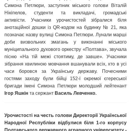
Симона Петлюри, заступник міського голови Віталій
Нікіпелов, студенти та викладачі, громадські
активісти.
Учасники урочистостей зібралися біля
анотаційної дошки із QR-кодом на будинку № 21, яка
позначає назву вулиці Симона Петлюри.
Лунали марші
доби визвольних змагань у виконанні міського
муніципального духового оркестру «Полтава», звучала
пісню «На тій межі стоятиму, де завше». Учасники
зібрання хвилиною мовчання вшанували всіх, хто в усі
часи боровся за Українську державу. Почесними
гостями заходу були бійці 152-ї окремої єгереської
бригади імені Симона Петлюри
молодший лейтенант
Ігор Яшкін
та сержант
Василь Левченко.
Урочистості на честь голови Директорії Української
Народної Республіки відбулися біля 1-го корпусу
Полтавського державного аграрного університету -