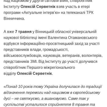
над нацизмом у Другій світовій війні, співробітник
Інституту
Олексій Серветнік
взяв участь в етері
програми «Актуальне інтерв'ю» на телеканалі ТРК
Вінниччина.
А вже
7 травня
у Вінницькій обласної універсальній
наукової бібліотеці імені Валентина Отамановського
відбувся інформаційно-просвітницький захід за участі
представників влади, громадськості,
військовослужбовців, науковців, ветеранів, волонтерів,
представників ЗМІ. Від Інституту до участі долучився
співробітник Першого міжрегіонального
відділу
Олексій Серветнік
.
«
Понад 10 років тому Україна долучилася до традиції
відзначення перемоги над нацизмом в європейському
дусі – не святкуємо, а вшановуємо. Саме так у
суспільстві усталилося сприйняття 8 травня та