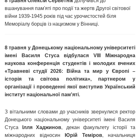
8 травня
Олексій Серветнік
долучився до
вшанування пам'яті про події та жертв Другої світової
війни 1939-1945 років під час урочистостей біля
Меморіалу борців із нацизмом у Вінниці.
8 травня у Донецькому національному університеті
імені Василя Стуса відбулася VIII Міжнародна
наукова конференція студентів і молодих вчених
«Травневі студії 2026: Війна та мир у Європі –
історія та світова політика», партнером у
організації і проведенні якої виступив Український
інститут національної пам'яті.
З вітальними словами до учасників звернулися ректор
Донецького національному університеті імені Василя
Стуса
Ілля Хаджинов
, декан факультету історії та
міжнародних відносин
Юрій Теміров
, начальниця