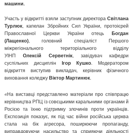
машини.
Участь у відкритті взяли заступник директора
Світлана
Турлюк
, капелан Збройних Сил України, протоієрей
Православної Церкви України отець
Богдан
(Лащенко)
, головний спеціаліст Першого
міжрегіонального територіального відділу
УІНП
Олексій Серветнік
, завідувач кафедри
суспільних дисциплін
Ігор Кушко
. Модератором
відкриття виступив викладач, керівник фізичного
виховання коледжу
Віктор Мартинюк
.
«
На виставці представлено матеріали про співпрацю
керівництва РПЦ із совєцькими каральними органами й
Росією та їхню підтримку злочинів проти українців.
Експозиція показує, як під час війни російська церква
стала на бік агресора, поширюючи пропаганду,
виправдовуючи насильство та сприяючи діяльності