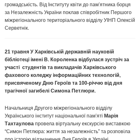
громадськість. Від Інституту квіти до пам'ятника борця
за Незалежність України поклав співробітник Першого
міжрегіонального територіального відділу УІНП Олексій
Серветнік.
21 травня У Харківській державній науковій
бібліотеці імені В. Короленка відбулася зустріч за
участі студентів та викладачів Харківського
фахового коледжу інформаційних технологій,
присвяченому Дню Героїв та 100-річчю від дня
трагічної загибелі Симона Петлюри.
Начальниця Другого міжрегіонального відділу
Українського інститут національної пам'яті
Марія
Тахтаулова
провела віртуальну екскурсію виставкою
“Симон Петлюра: життя за незалежність” та розповіла
про історію відзначення Дня Героїв в Україні.