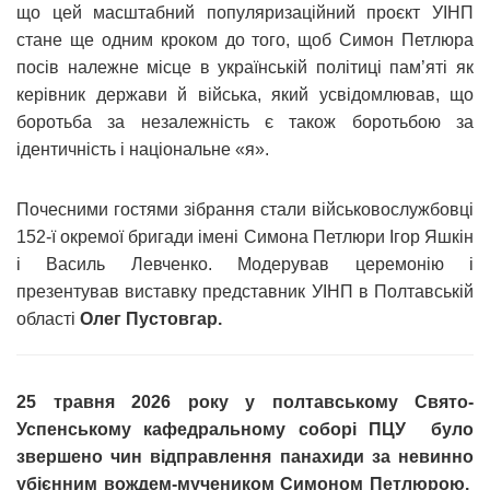
що цей масштабний популяризаційний проєкт УІНП
стане ще одним кроком до того, щоб Симон Петлюра
посів належне місце в українській політиці пам’яті як
керівник держави й війська, який усвідомлював, що
боротьба за незалежність є також боротьбою за
ідентичність і національне «я».
Почесними гостями зібрання стали військовослужбовці
152-ї окремої бригади імені Симона Петлюри Ігор Яшкін
і Василь Левченко. Модерував церемонію і
презентував виставку представник УІНП в Полтавській
області
Олег Пустовгар.
25 травня 2026 року у полтавському Свято-
Успенському кафедральному соборі ПЦУ було
звершено чин відправлення панахиди за невинно
убієнним вождем-мучеником Симоном Петлюрою.