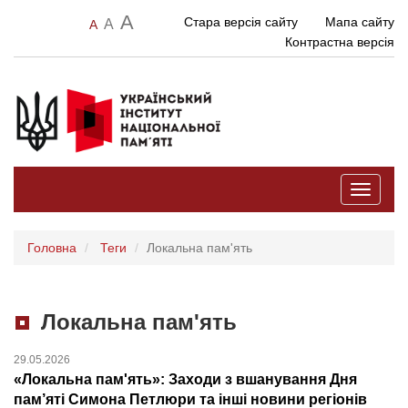
A
Стара версія сайту
Мапа сайту
A
A
Контрастна версія
Toggle
navigati
Головна
Теги
Локальна пам'ять
Локальна пам'ять
29.05.2026
«Локальна пам'ять»: Заходи з вшанування Дня
пам’яті Симона Петлюри та інші новини регіонів