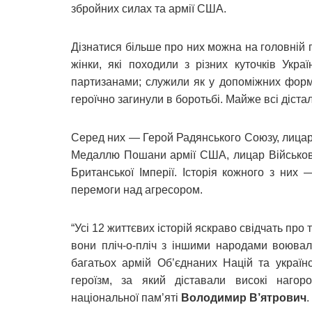
збройних силах та армії США.
Дізнатися більше про них можна на головній 
жінки, які походили з різних куточків Укр
партизанами; служили як у допоміжних форм
героїчно загинули в боротьбі. Майже всі дістал
Серед них — Герой Радянського Союзу, лицар
Медаллю Пошани армії США, лицар Військово
Британської Імперії. Історія кожного з них 
перемоги над агресором.
“Усі 12 життєвих історій яскраво свідчать про т
вони пліч-о-пліч з іншими народами воювал
багатьох армій Об’єднаних Націй та україн
героїзм, за який діставали високі нагоро
національної пам’яті
Володимир В’ятрович
.