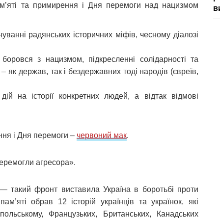
ам’яті та примирення і Дня перемоги над нацизмом
в
йнуванні радянських історичних міфів, чесному діалозі
 боровся з нацизмом, підкресленні солідарності та
– як держав, так і бездержавних тоді народів (євреїв,
 дій на історії конкретних людей, а відтак відмові
ння і Дня перемоги –
червоний мак
.
перемогли агресора».
— такий фронт виставила Україна в боротьбі проти
пам’яті обрав 12 історій українців та українок, які
ольському, Французьких, Британських, Канадських