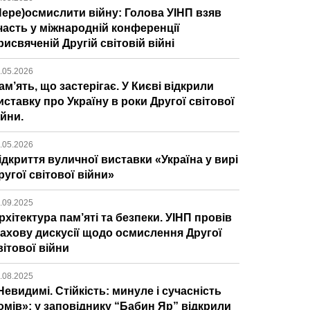
Пере)осмислити війну: Голова УІНП взяв
часть у міжнародній конференції
рисвяченій Другій світовій війні
.05.2026
ам’ять, що застерігає. У Києві відкрили
иставку про Україну в роки Другої світової
ійни.
.05.2026
ідкриття вуличної виставки «Україна у вирі
ругої світової війни»
.09.2025
рхітектура пам’яті та безпеки. УІНП провів
ахову дискусії щодо осмислення Другої
вітової війни
.08.2025
Невидимі. Стійкість: минуле і сучасність
омів»: у заповіднику “Бабин Яр” відкрили