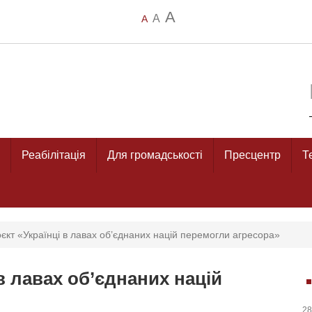
A
A
A
Реабілітація
Для громадськості
Пресцентр
Т
оєкт «Українці в лавах об’єднаних націй перемогли агресора»
в лавах об’єднаних націй
28