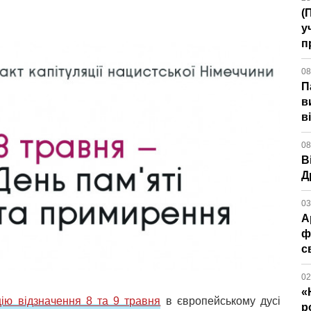
(
у
п
08
П
в
в
08
В
Д
03
А
ф
с
02
«
ію відзначення 8 та 9 травня
в європейському дусі
р