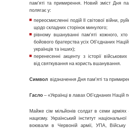
пам’яті та примирення. Новий зміст Дня п
полягає у:
переосмисленні подій ІІ світової війни, ру
щодо складних сторінок минулого;
рівному вшануванні пам’яті кожного, хто
бойового братерства усіх Об’єднаних Націй 
українців та інших);
перенесенні акценту з історії військових
від святкування на користь вшанування.
Символ
відзначення Дня пам’яті та примире
Гасло
– «Українці в лавах Об’єднаних Націй 
Майже сім мільйонів солдат в семи арміях 
нацизму. Український інститут національної 
воювали в Червоній армії, УПА, Війську п