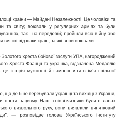
площі країни — Майдані Незалежності. Це чоловіки та
аїни та світу; воювали у регулярних арміях та були
уваннях, так і на передовій; пройшли всю війну або
и високі відзнаки країн, за які вони воювали.
 Золотого хреста бойової заслуги УПА, нагороджений
го Хреста Франції та українка, відзначена Медаллю
— це історія мужності й самопосвяти в ім’я спільної
е, що де б не перебували українці та вихідці з України,
и проти нацизму. Наші співвітчизники були в лавах
ського визвольного руху, вони виявляли винятковий
ди”, — розповідає голова Українського інституту