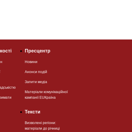
кості
Пресцентр
ян
Новини
ї
Анонси подій
Запити медіа
адськістю
Матеріали комунікаційної
римати
кампанії EUКраїна
Тексти
Визволені регіони:
матеріали до річниці