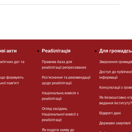
ві акти
Реабілітація
Для громадсь
м'ятних дат та
Правова база для
Звернення громад
реабілітації репресованих
Доступ до публічно
, що формують
Розʼяснення та рекомендації
інформації
ьної памʼяті
щодо реабілітації
Консультації з гром
Національна комісія з
Як безкоштовно от
реабілітації
видання Інституту?
Огляд засідань
Відкриті дані
Національної комісії з
реабілітації
Державні закупівлі
Як подати заяву до