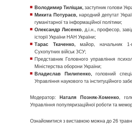
Володимир Тиліщак,
заступник голови Укра
Микита Потураєв,
народний депутат Україн
гуманітарної та інформаційної політики;
Олександр Лисенко
, д.і.н., професор, за
історії України НАН України;
Тарас Ткаченко,
майор, начальник 1-го
Сухопутних військ ЗСУ;
Представник Головного управління психол
Міністерства оборони України;
Владислав Пилипенко,
головний спеціа
Управління наукового та інституційного забе
Модератор:
Наталя Позняк-Хоменко
, гол
Управління популяризаційної роботи та мемор
Ознайомитися з виставкою можна до 26 травня