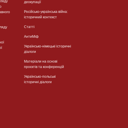
гляду
деокупації
о
Російсько-українська війна:
авного
історичний контекст
Статті
гляду
АнтиМіф
ної
Українсько-німецькі історичні
ої
діалоги
Матеріали на основі
проєктів та конференцій
Українсько-польські
історичні діалоги