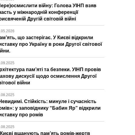
Пере)осмислити війну: Голова УІНП взяв
часть у міжнародній конференції
рисвяченій Другій світовій війні
.05.2026
ам’ять, що застерігає. У Києві відкрили
иставку про Україну в роки Другої світової
ійни.
.09.2025
рхітектура пам’яті та безпеки. УІНП провів
ахову дискусії щодо осмислення Другої
вітової війни
.08.2025
Невидимі. Стійкість: минуле і сучасність
омів»: у заповіднику “Бабин Яр” відкрили
иставку про ромів
.08.2025
 Києві вшанують пам’ять ромів-жертв