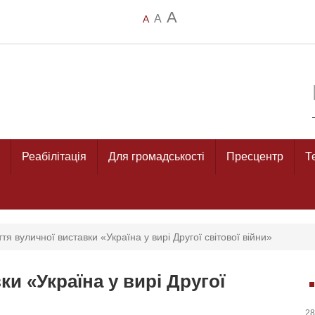
A
A
A
Реабілітація
Для громадськості
Пресцентр
Т
ття вуличної виставки «Україна у вирі Другої світової війни»
ки «Україна у вирі Другої
28