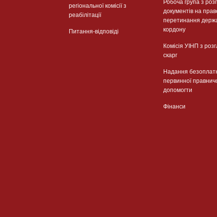
Робоча група з роз
регіональної комісії з
документів на прав
реабілітації
перетинання держ
кордону
Питання-відповіді
Комісія УІНП з роз
скарг
Надання безоплат
первинної правнич
допомогти
Фінанси