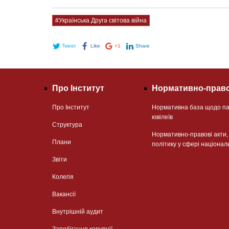
#Українська Друга світова війна
Tweet
Like
+1
Share
Про Інститут
Нормативно-право
Про Інститут
Нормативна база щодо па
ювілеїв
Структура
Нормативно-правові акти
Плани
політику у сфері націонал
Звіти
Колегія
Вакансії
Внутрішній аудит
Запобігання корупції