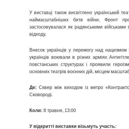
У виставці також висвітлено український теа
наймасштабніших битв війни. Фронт про
застосовувалася як радянськими військами пі
відходу.
Внесок українців у перемогу над нацизмом у
українців воювали в різних арміях Антигітлер
повстанських структурах і проявили героїз
основних театрів воєнних дій, місцем масштаб
Де:
Сквер між виходом із метро «Контракто
Сковороді.
Коли:
8 травня, 13:00
У відкритті виставки візьмуть участь: