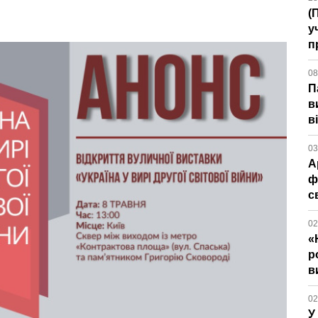
(
у
п
08
П
в
в
03
А
ф
с
02
«
р
в
02
У