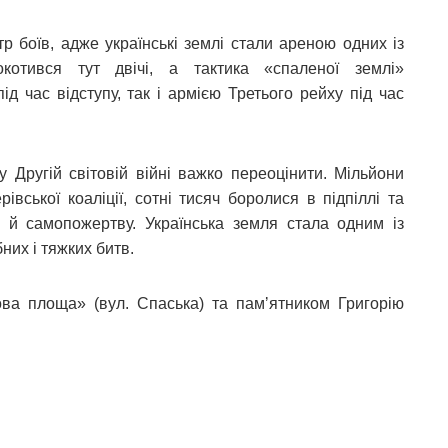
тр боїв, адже українські землі стали ареною одних із
котився тут двічі, а тактика «спаленої землі»
д час відступу, так і армією Третього рейху під час
 Другій світовій війні важко переоцінити. Мільйони
івської коаліції, сотні тисяч боролися в підпіллі та
м й самопожертву. Українська земля стала одним із
них і тяжких битв.
ва площа» (вул. Спаська) та памʼятником Григорію