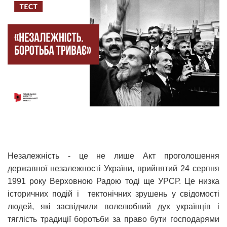
Незалежність - це не лише Акт проголошення
державної незалежності України, прийнятий 24 серпня
1991 року Верховною Радою тоді ще УРСР. Це низка
історичних подій і тектонічних зрушень у свідомості
людей, які засвідчили волелюбний дух українців і
тяглість традиції боротьби за право бути господарями