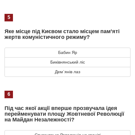
5
Яке місце під Києвом стало місцем пам’яті
жертв комуністичного режиму?
Бабин Яр
Биківнянський ліс
Дем`янів лаз
6
Під час якої акції вперше прозвучала ідея
перейменувати площу Жовтневої Революції
на Майдан Незалежності?
Студентська Революція на граніті