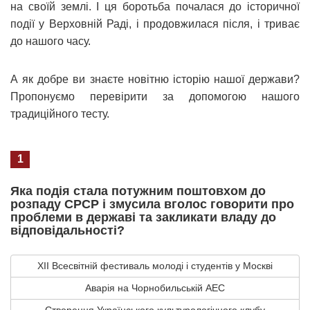
на своїй землі. І ця боротьба почалася до історичної
події у Верховній Раді, і продовжилася після, і триває
до нашого часу.
А як добре ви знаєте новітню історію нашої держави?
Пропонуємо перевірити за допомогою нашого
традиційного тесту.
1
Яка подія стала потужним поштовхом до
розпаду СРСР і змусила вголос говорити про
проблеми в державі та закликати владу до
відповідальності?
XII Всесвітній фестиваль молоді і студентів у Москві
Аварія на Чорнобильській АЕС
Створення Українського культурологічного клубу