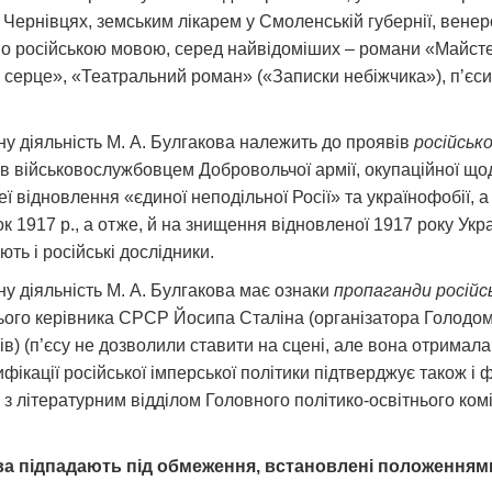
ернівцях, земським лікарем у Смоленській губернії, венерол
о російською мовою, серед найвідоміших – романи «Майстер 
 серце», «Театральний роман» («Записки небіжчика»), пʼєси
ону діяльність М. А. Булгакова належить до проявів
російсько
був військовослужбовцем Добровольчої армії, окупаційної що
еї відновлення «єдиної неподільної Росії» та українофобії,
ок 1917 р., а отже, й на знищення відновленої 1917 року Ук
ть і російські дослідники.
ону діяльність М. А. Булгакова має ознаки
пропаганди російсь
нього керівника СРСР Йосипа Сталіна (організатора Голодо
) (п’єсу не дозволили ставити на сцені, але вона отримала п
фікації російської імперської політики підтверджує також і 
з літературним відділом Головного політико-освітнього комі
ва підпадають під обмеження, встановлені положеннями с