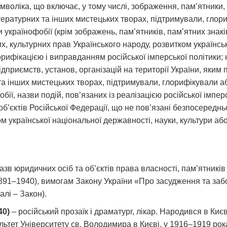
мволіка, що включає, у тому числі, зображення, пам’ятники, 
 літературних та інших мистецьких творах, підтримували, гл
чи українофобії (крім зображень, пам’ятників, пам’ятних знак
х, культурних прав Українського народу, розвитком українсь
лорифікацією і виправданням російської імперської політики;
 підприємств, установ, організацій на території України, яким
их та інших мистецьких творах, підтримували, глорифікували
бії, назви подій, пов’язаних із реалізацією російської імпер
об’єктів Російської Федерації, що не пов’язані безпосереднь
ом української національної державності, науки, культури а
 назв юридичних осіб та об’єктів права власності, пам’ятникі
1891–1940), вимогам Закону України «Про засудження та заб
алі – Закон).
40)
– російський прозаїк і драматург, лікар. Народився в Києв
ьтет Університету св. Володимира в Києві, у 1916–1919 ро