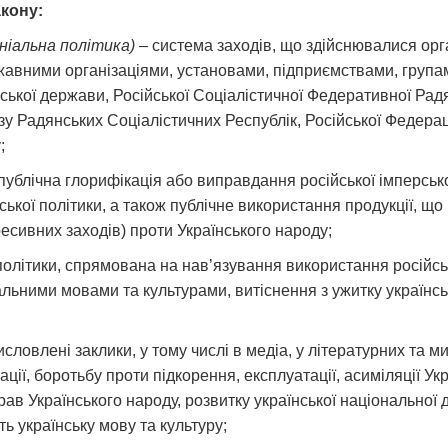
акону:
оніальна політика)
– система заходів, що здійснювалися ор
авними організаціями, установами, підприємствами, група
ійської держави, Російської Соціалістичної Федеративної Рад
у Радянських Соціалістичних Республік, Російської Федерац
;
публічна глорифікація або виправдання російської імперськ
кої політики, а також публічне використання продукції, що 
ресивних заходів) проти Українського народу;
 політики, спрямована на нав’язування використання російсь
льними мовами та культурами, витіснення з ужитку українсь
висловлені заклики, у тому числі в медіа, у літературних та
нації, боротьбу проти підкорення, експлуатації, асиміляції У
рав Українського народу, розвитку української національної
ть українську мову та культуру;