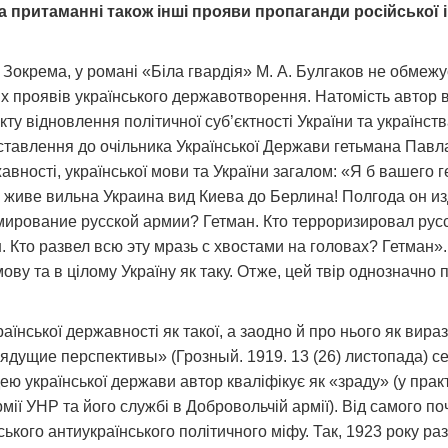
ва притаманні також інші прояви пропаганди російської і
Зокрема, у романі «Біла гвардія» М. А. Булгаков не обмеж
ших проявів українського державотворення. Натомість автор
кту відновлення політичної суб’єктності України та українст
 ставлення до очільника Української Держави гетьмана Павл
авності, української мови та України загалом: «Я б вашего
живе вильна Украина вид Киева до Берлина! Полгода он и
мирование русской армии? Гетман. Кто терроризировал ру
. Кто развел всю эту мразь с хвостами на головах? Гетман».
ову та в цілому Україну як таку. Отже, цей твір однозначно 
аїнської державності як такої, а заодно й про нього як вира
ядущие перспективы» (Грозный. 1919. 13 (26) листопада) сер
дею української держави автор кваліфікує як «зраду» (у прак
мії УНР та його службі в Добровольчій армії). Від самого п
кого антиукраїнського політичного міфу. Так, 1923 року ра