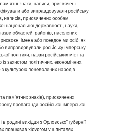
пам’ятні знаки, написи, присвячені
орифікували або виправдовували російську
ів, написів, присвячених особам,
кої національної державності, науки,
 назви областей, районів, населених
 присвоєні імена або псевдоніми осіб, які
 або виправдовували російську імперську
ської політики, назви російських міст та
о із захистом політичних, економічних,
бо з культурою поневолених народів
в та пам’ятних знаків), присвячених
орону пропаганди російської імперської
і в родині вихідця з Орловської губернії
ках працював хірургом у шпиталях