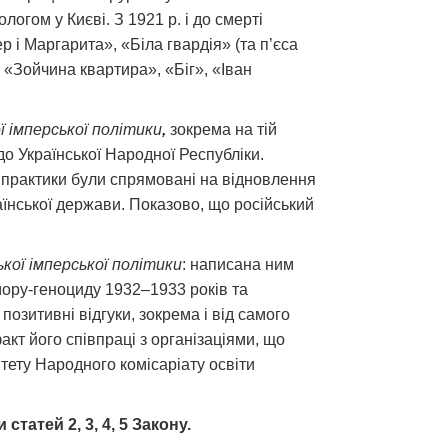
огом у Києві. З 1921 р. і до смерті
і Маргарита», «Біла гвардія» (та п’єса
 «Зойчина квартира», «Біг», «Іван
ї імперської політики
,
зокрема
на тій
до Української Народної Республіки.
 а практики були спрямовані на відновлення
раїнської держави. Показово, що російський
кої імперської політики
: написана ним
мору-геноциду 1932–1933 років та
озитивні відгуки, зокрема і від самого
факт його співпраці з організаціями, що
тету Народного комісаріату освіти
татей 2, 3, 4, 5 Закону.