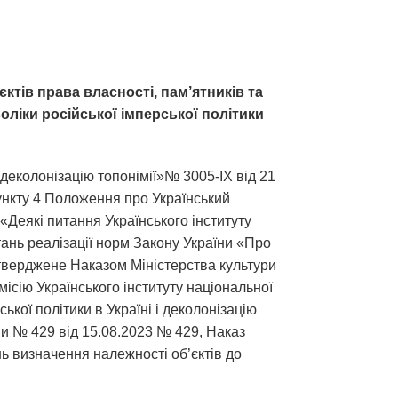
єктів права власності, пам’ятників та
оліки російської імперської політики
 деколонізацію топонімії»№ 3005-ІХ від 21
пункту 4 Положення про Український
 «Деякі питання Українського інституту
тань реалізації норм Закону України «Про
затверджене Наказом Міністерства культури
ісію Українського інституту національної
ької політики в Україні і деколонізацію
їни № 429 від 15.08.2023 № 429, Наказ
нь визначення належності об’єктів до