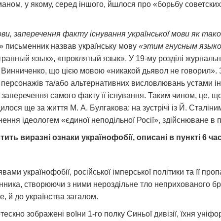
аном, у якому, серед іншого, йшлося про «борьбу советских
и, заперечення факту існування української мови як такої,
я» письменник назвав українську мову
«этим гнусным языко
ранный язык», «проклятый язык». У 19-му розділі журнальної,
. Винниченко, що цією мовою «никакой дьявол не говорил». З
нь персонажів та/або альтернативних висловлювань устами і
о заперечення самого факту її існування. Таким чином, це
лося ще за життя М. А. Булгакова: на зустрічі із Й. Сталіни
ння ідеологем «єдиної неподільної Росії», здійснюване в пʼ
ить виразні ознаки українофобії, описані в пункті 6 час
ми українофобії, російської імперської політики та її проп
менника, створюючи з ними нероздільне тло неприхованого б
е, й до українства загалом.
скно зображені воїни 1-го полку Синьої дивізії, їхня уніфо