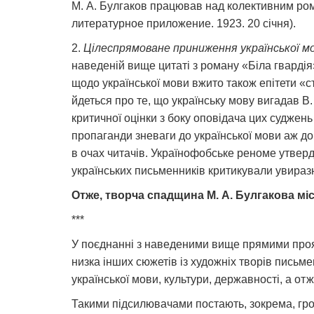
М. А. Булгаков працював над колективним ром
литературное приложение. 1923. 20 січня).
2.
Цілеспрямоване приниження української мов
наведеній вище цитаті з роману «Біла гварді
щодо української мови вжито також епітети «ст
йдеться про те, що українську мову вигадав В
критичної оцінки з боку оповідача цих судже
пропаганди зневаги до української мови аж д
в очах читачів. Українофобське реноме утверди
українських письменників критикували увиразне
Отже, творча спадщина М. А. Булгакова міст
***
У поєднанні з наведеними вище прямими проява
низка інших сюжетів із художніх творів пись
української мови, культури, державності, а отж
Такими підсилювачами постають, зокрема, гроте