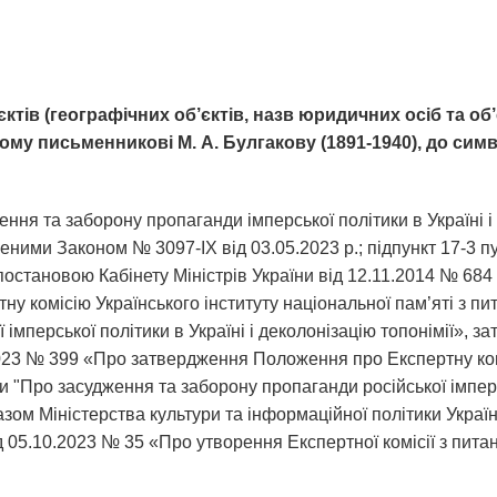
тів (географічних об’єктів, назв юридичних осіб та
об’
ому письменникові М. А. Булгакову (1891-1940), до симв
:
ення та заборону пропаганди імперської політики в Україні і
есеними Законом № 3097-IX від 03.05.2023 р.; підпункт 17-3 
постановою Кабінету Міністрів України від 12.11.2014 № 684
у комісію Українського інституту національної пам’яті з пи
імперської політики в Україні і деколонізацію топонімії», 
.2023 № 399 «Про затвердження Положення про Експертну ком
ни "Про засудження та заборону пропаганди російської імперс
казом Міністерства культури та інформаційної політики Укра
ід 05.10.2023 № 35 «Про утворення Експертної комісії з пита