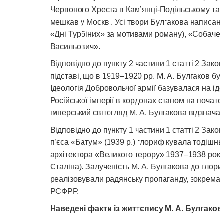
Червоного Хреста в Кам’янці-Подільському та Ч
мешкав у Москві. Усі твори Булгакова написан
«Дні Турбіних» за мотивами роману), «Собаче
Васильович».
Відповідно до пункту 2 частини 1 статті 2 Зак
підставі, що в 1919–1920 рр. М. А. Булгаков 
Ідеологія Добровольчої армії базувалася на ід
Російської імперії в кордонах станом на почат
імперський світогляд М. А. Булгакова відзначаю
Відповідно до пункту 1 частини 1 статті 2 Зак
п’єса «Батум» (1939 р.) глорифікувала тодіш
архітектора «Великого терору» 1937–1938 років
Сталіна). Залученість М. А. Булгакова до глори
реалізовували радянську пропаганду, зокрема 
РСФРР.
Наведені факти із життєпису М. А. Булгако