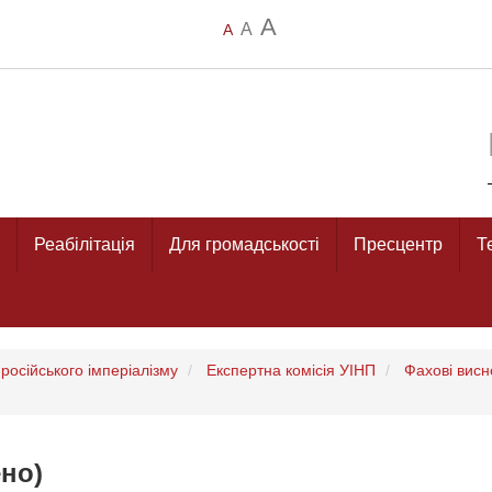
A
A
A
Реабілітація
Для громадськості
Пресцентр
Т
російського імперіалізму
Експертна комісія УІНП
Фахові висн
но)