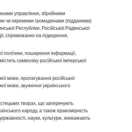
ганами управління, збройними
ми чи окремими громадянами (підданими)
янської Республіки, Російської Радянської
ії, спрямованих на підкорення,
ої політики, поширення інформації,
містить символіку російської імперської
кої мови, пропагування російської
кої мови, звуження українського
 мистецьких творах, що заперечують
країнського народу, а також правомірність
 державності, науки, культури, зневажають