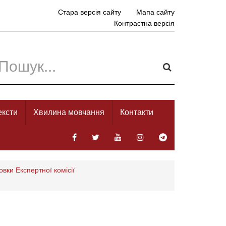
Стара версія сайту
Мапа сайту
Контрастна версія
ексти
Хвилина мовчання
Контакти
овки Експертної комісії