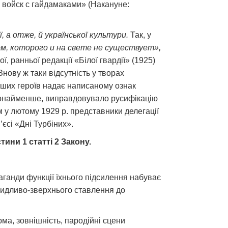
 войск с гайдамаками» (Накануне:
 а отже, й української культури.
Так, у
м, которого и на свете не существует»
,
 ранньої редакції «Білої гвардії» (1925)
нову ж таки відсутність у творах
нших героїв надає написаному ознак
, щонайменше, виправдовувало русифікацію
м у лютому 1929 р. представники делегації
єсі «Дні Турбіних».
тини 1 статті 2 Закону.
аганди функції їхнього підсилення набуває
ридливо-зверхнього ставлення до
рма, зовнішність, пародійні сцени