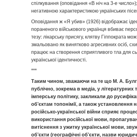
спілкування (оповідання «В ніч на 3-е число»
негативною характеристикою українських пісен
Оповідання ж «Я убив» (1926) відображає іде
пораненого військового українця вбиває перс
тезу: лікарську присягу, клятву Гіппократа мо
змальовано як винятково агресивних осіб, сх
працює на створення сприятливого тла для сьог
української ідентичності.
***
Таким чином, зважаючи на те що М. А. Булга
публічно, зокрема в медіа, у літературни
імперську політику, закликали до русифіка
об’єктам топонімії, а також установлення н
російсько-української війни сприяє проц
використання російської мови, пропагуван
витіснення з ужитку української мови, зв
об’єкти (географічні об’єкти, назви юридич