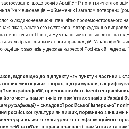
); застосування щодо вояків Армії УНР поняття «петлюрівці»
ь та їхніх виконавців – обмежених і загалом потворних (ром
ологію людиноненависництва, чітко продемонстрованого на п
онаж-лікар, альтер его Булгакова. Автор художньо виправдо
жна переступити. При цьому українських військовиків, на від
ильних до ірраціональних протиправних дій. Українофобськи
однішніх закликів у державі-агресорі Російській Федерації 
ков, відповідно до підпункту «г» пункту 4 частини 1 стат
х та інших мистецьких творах, підтримували, глорифіку
ції чи українофобії, присвоєння його імені географічни
а його честь пам’ятників та пам’ятних знаків в Україні 
есам
русифікації)
– складової російської імперської полі
ня російської культури як вищих, порівняно з іншими
уження українського культурного та інформаційного про
них осіб та об’єктів права власності, пам’ятники та
пам’