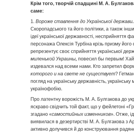
Крім того, творчій спадщині М. А. Булгако
саме:
1.
Вороже ставлення до Української держави
.
Скоропадського та його політики, а також ін
ідеї української державності, несприйняття фа
персонажа Олексія Турбіна крізь призму його
репрезентує своє сприйняття української держ
миленькой Украины
,
повесил бы первым! Хай 
издевался над всеми нами. Кто запретил фор
которого и на свете не существует
? Гетман
погляд на українську державність, українську м
українофобію.
Про латентну ворожість М. А. Булгакова до укр
яскраво свідчить той факт, що у фейлетоні «Гр
згадано «
самостийных изменников
». Отже, і
виявилася в дезертирстві М. А. Булгакова з Ар
активно долучився й до конструювання радянсь