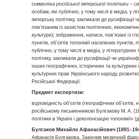
символіка російської імперської політики
– си
особам, які публічно, у тому числі в медіа, у
імперську політику, закликали до русифікації 
пов’язаним із захистом політичних, економічни
культури); зображення, написи, пов’язані із г
пунктів, об’єктів топонімії населених пунктів,
публічно, у тому числі в медіа, у літературн
політику, закликали до русифікації чи українофо
інших географічних, історичних та культурних 
культурних прав Українського народу, розвитк
Російської Федерації.
Предмет експертизи:
відповідність об’єктів (географічних об’єктів,
російському письменникові Булгакову М. А. (
політики в Україні і деколонізацію топонімії» (д
Булгаков Михайло Афанасійович (1891–19
Афанасія Булгакова. Закінчив медичний факул