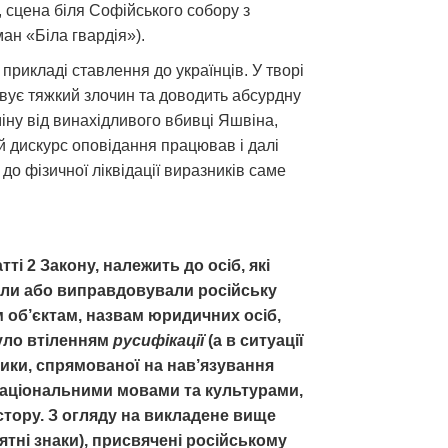
, сцена біля Софійського собору з
ан «Біла гвардія»).
рикладі ставлення до українців. У творі
вує тяжкий злочин та доводить абсурдну
міну від винахідливого вбивці Яшвіна,
й дискурс оповідання працював і далі
до фізичної ліквідації виразників саме
ті 2 Закону, належить до осіб, які
вали або виправдовували російську
м об’єктам, назвам юридичних осіб,
було втіленням
русифікації
(а в ситуації
тики, спрямованої на нав’язування
 національними мовами та культурами,
стору. З огляду на викладене вище
ятні знаки), присвячені російському