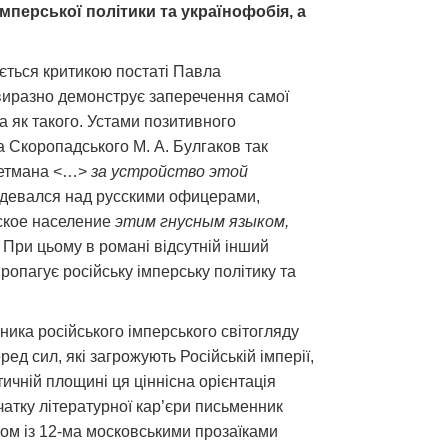
мперської політики та українофобія, а
ується критикою постаті Павла
 виразно демонструє заперечення самої
ва як такого. Устами позитивного
а Скоропадського М. А. Булгаков так
 гетмана <…>
за устройство этой
здевался над русскими офицерами,
сское население
этим гнусным языком,
 При цьому в романі відсутній інший
пропагує російську імперську політику та
зника російського імперського світогляду
ед сил, які загрожують Російській імперії,
тичній площині ця ціннісна орієнтація
очатку літературної кар’єри письменник
зом із 12-ма московськими прозаїками