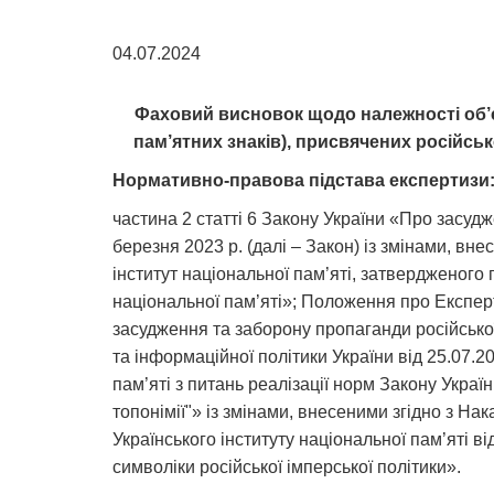
04.07.2024
Фаховий висновок щодо належності об’єк
пам’ятних знаків), присвячених російськ
Нормативно-правова підстава експертизи
частина 2 статті 6 Закону України «Про засудж
березня 2023 р. (далі – Закон) із змінами, вн
інститут національної пам’яті, затвердженого 
національної пам’яті»; Положення про Експертн
засудження та заборону пропаганди російської 
та інформаційної політики України від 25.07
пам’яті з питань реалізації норм Закону Украї
топонімії"» із змінами, внесеними згідно з На
Українського інституту національної пам’яті в
символіки російської імперської політики».