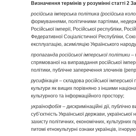
Визначення термінів у розумінні статті 2 З
російська імперська політика (російська кол
формуваннями, політичними партіями, недерж
Російської імперії, Російської республіки, Рос
Федеративної Соціалістичної Республіки, Союз
експлуатацію, асиміляцію Українського народу
пропаганда російської імперської політики
– 
спрямованої на виправдання російської імперсь
політики, публічне заперечення злочинів (реп
русифікація
– складова російської імперської
культури як вищих порівняно з іншими націона
культурного та інформаційного простору;
українофобія
– дискримінаційні дії, публічно 
суб’єктність Української держави, української 
захисту політичних, економічних, культурних п
питомі етнокультурні ознаки українців, ігнорую