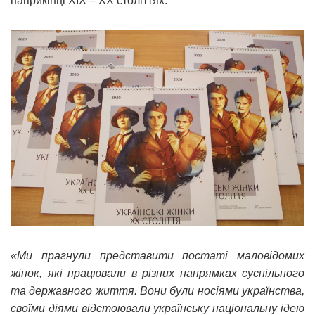
наприкінці ХІХ – ХХ століттях.
«Ми прагнули представити постаті маловідомих
жінок, які працювали в різних напрямках суспільного
та державного життя. Вони були носіями українства,
своїми діями відстоювали українську національну ідею