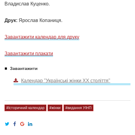
Владислав Куценко.
Друк:
Ярослав Копаниця.
Завантажити календар для друку
Завантажити плакати
Завантажити
Календар "Українські жінки ХХ століття"
#Історичний календар
#жінки
#видання УІНП