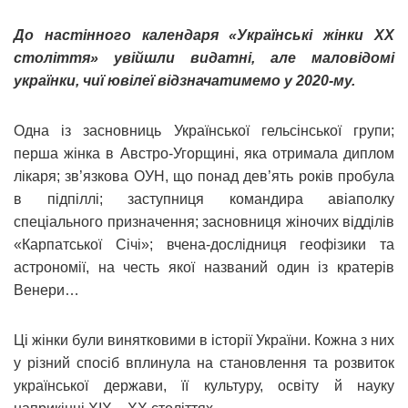
До настінного календаря «Українські жінки ХХ
століття» увійшли видатні, але маловідомі
українки, чиї ювілеї відзначатимемо у 2020-му.
Одна із засновниць Української гельсінської групи;
перша жінка в Австро-Угорщині, яка отримала диплом
лікаря; зв’язкова ОУН, що понад дев’ять років пробула
в підпіллі; заступниця командира авіаполку
спеціального призначення; засновниця жіночих відділів
«Карпатської Січі»; вчена-дослідниця геофізики та
астрономії, на честь якої названий один із кратерів
Венери…
Ці жінки були винятковими в історії України. Кожна з них
у різний спосіб вплинула на становлення та розвиток
української держави, її культуру, освіту й науку