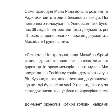
Саме цього дня Мала Рада почала розгляд тек
Ради аби дійти згоди з більшості позицій. Піз
поіменного голосування, Універсал таки було 
них 39 людей підтримали текст документа, ре
З трьох запропонованих проєктів документа, 
Михайлом Грушевським.
«Секретар Центральної ради Михайло Єремії
кожен відкрито говорив – чи він «за», чи «прот
директор Історико-меморіального музею Ми
представляв Російську соціал-демократичну па
Він був людиною, яка належала до українсько
що це тоді було не на часі. Хтось тоді його у
спогадах писав, що це була найприкріша поми
Документ окреслив чотири головні напрями: