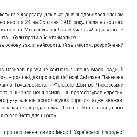
сту ІV Універсалу. Декілька днів знадобилося членам
но вночі з 24 на 25 січня 1918 року, після відкритого
ухвалено. У голосуванні брали участь 49 присутніх. З
шта – були проти або утрималися.
за основу взяли найкоротший за змістом, розроблений
в називав прізвище кожного з членів Малої ради, й
и». – розповідає про події тієї ночі Світлана Панькова
хайла Грушевського. - Філософ Дмитро Чижевський
ртію, її крило меншовиків. Він проголосував «проти».
го руху, але він проголосував «проти», адже вважав,
 залі назвав «запроданцем». Пізніше Чижевський у своїх
лка особисто для нього».
 проголошення самостійності Української Народної