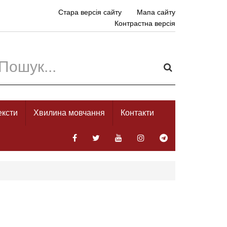
Стара версія сайту
Мапа сайту
Контрастна версія
ексти
Хвилина мовчання
Контакти