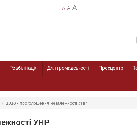
A
A
A
Реабілітація
Для громадськості
Пресцентр
Т
1918 - проголошення незалежності УНР
лежності УНР