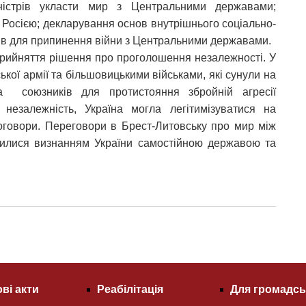
ністрів укласти мир з Центральними державами;
 Росією; декларування основ внутрішнього соціально-
дів для припинення війни з Центральними державами.
прийняття рішення про проголошення незалежності. У
ької армії та більшовицькими військами, які сунули на
а союзників для протистояння збройній агресії
 незалежність, Україна могла легітимізуватися на
договори. Переговори в Брест-Литовську про мир між
илися визнанням України самостійною державою та
ві акти
Реабілітація
Для громадсь