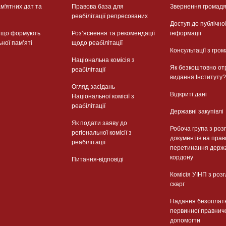
м'ятних дат та
Правова база для
Звернення громад
реабілітації репресованих
Доступ до публічно
, що формують
Розʼяснення та рекомендації
інформації
ьної памʼяті
щодо реабілітації
Консультації з гром
Національна комісія з
Як безкоштовно от
реабілітації
видання Інституту?
Огляд засідань
Відкриті дані
Національної комісії з
реабілітації
Державні закупівлі
Як подати заяву до
Робоча група з роз
регіональної комісії з
документів на прав
реабілітації
перетинання держ
кордону
Питання-відповіді
Комісія УІНП з роз
скарг
Надання безоплат
первинної правнич
допомогти