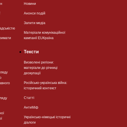
ян
Новини
ї
Анонси подій
Запити медіа
адськістю
Матеріали комунікаційної
римати
кампанії EUКраїна
Тексти
Визволені регіони:
матеріали до річниці
гляду
деокупації
о
Російсько-українська війна:
авного
історичний контекст
Статті
гляду
АнтиМіф
ної
Українсько-німецькі історичні
ої
діалоги