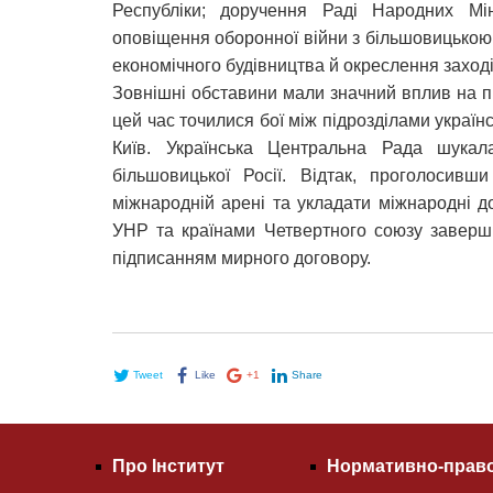
Республіки; доручення Раді Народних Мі
оповіщення оборонної війни з більшовицькою
економічного будівництва й окреслення захо
Зовнішні обставини мали значний вплив на 
цей час точилися бої між підрозділами українс
Київ. Українська Центральна Рада шукал
більшовицької Росії. Відтак, проголосивши
міжнародній арені та укладати міжнародні 
УНР та країнами Четвертного союзу заверш
підписанням мирного договору.
Tweet
Like
+1
Share
Про Інститут
Нормативно-право