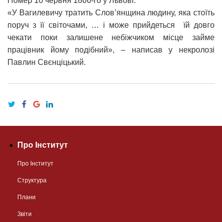
Помер 10 червня 1866-го у Львові.
«У Вагилевичу тратить Слов’янщина людину, яка стоїть
поруч з її світочами, … і може прийдеться їй довго
чекати поки залишене небіжчиком місце займе
працівник йому подібний», – написав у некролозі
Павлин Свєнціцький.
Про Інститут
Про Інститут
Структура
Плани
Звіти