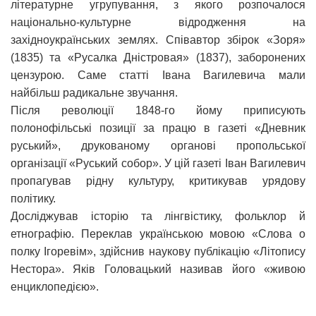
літературне угрупування, з якого розпочалося
національно-культурне відродження на
західноукраїнських землях. Співавтор збірок «Зоря»
(1835) та «Русалка Дністровая» (1837), заборонених
цензурою. Саме статті Івана Вагилевича мали
найбільш радикальне звучання.
Після революції 1848-го йому приписують
полонофільські позиції за працю в газеті «Дневник
руський», друкованому органові пропольської
організації «Руський собор». У цій газеті Іван Вагилевич
пропагував рідну культуру, критикував урядову
політику.
Досліджував історію та лінгвістику, фольклор й
етнографію. Переклав українською мовою «Слова о
полку Ігоревім», здійснив наукову публікацію «Літопису
Нестора». Яків Головацький називав його «живою
енциклопедією».