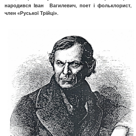
народився Іван Вагилевич, поет і фольклорист,
член «Руської Трійці».