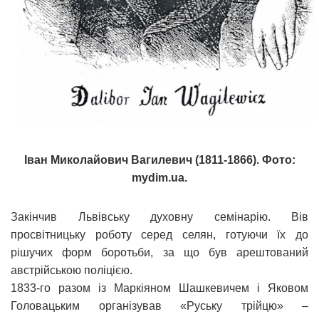
Іван Миколайович Вагилевич (1811-1866). Фото:
mydim.ua.
Закінчив Львівську духовну семінарію. Вів
просвітницьку роботу серед селян, готуючи їх до
рішучих форм боротьби, за що був арештований
австрійською поліцією.
1833-го разом із Маркіяном Шашкевичем і Яковом
Головацьким організував «Руську трійцю» –