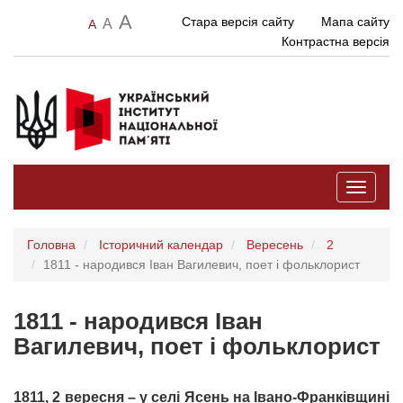
A
Стара версія сайту
Мапа сайту
A
A
Контрастна версія
Toggle
navigati
Головна
Історичний календар
Вересень
2
1811 - народився Іван Вагилевич, поет і фольклорист
1811 - народився Іван
Вагилевич, поет і фольклорист
1811, 2 вересня – у селі Ясень на Івано-Франківщині