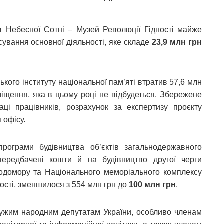
 Небесної Сотні – Музей Революції Гідності майже
сування основної діяльності, яке складе
23,9 млн грн
кого інституту національної пам’яті втратив 57,6 млн
міщення, яка в цьому році не відбудеться. Збережене
і працівників, розрахунок за експертизу проєкту
 офісу.
рограми будівництва об’єктів загальнодержавного
передбачені кошти й на будівництво другої черги
одомору та Національного меморіального комплексу
ості, зменшилося з 554 млн грн до
100 млн грн
.
ужим народним депутатам України, особливо членам