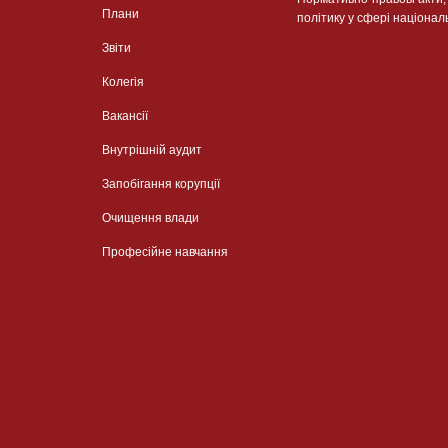
Плани
політику у сфері націонал
Звіти
Колегія
Вакансії
Внутрішній аудит
Запобігання корупції
Очищення влади
Професійне навчання