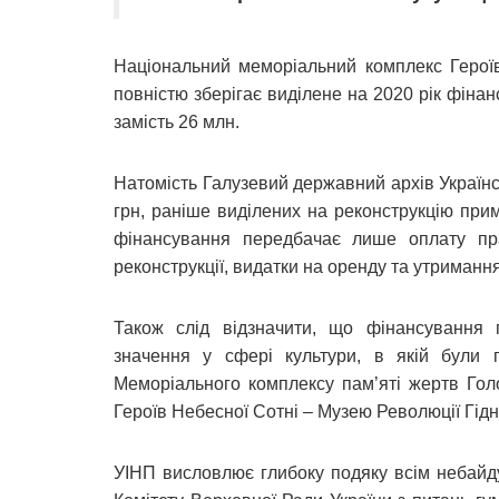
Національний меморіальний комплекс Героїв
повністю зберігає виділене на 2020 рік фінан
замість 26 млн.
Натомість Галузевий державний архів Українсь
грн, раніше виділених на реконструкцію при
фінансування передбачає лише оплату прац
реконструкції, видатки на оренду та утримання
Також слід відзначити, що фінансування п
значення у сфері культури, в якій були 
Меморіального комплексу пам’яті жертв Гол
Героїв Небесної Сотні – Музею Революції Гідн
УІНП висловлює глибоку подяку всім небайд