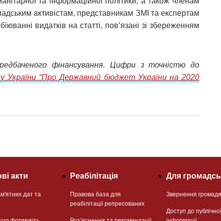
манітарної та інформаційної політики, а також членам
мадським активістам, представникам ЗМІ та експертам
біюванні видатків на статті, пов’язані зі збереженням
передбаченого фінансування. Цифри з точністю до
у України “Про Державний бюджет України на 2020
ві акти
Реабілітація
Для громадсь
м'ятних дат та
Правова база для
Звернення громад
реабілітації репресованих
Доступ до публічно
, що формують
Розʼяснення та рекомендації
інформації