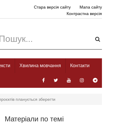
Стара версія сайту
Мапа сайту
Контрастна версія
ексти
Хвилина мовчання
Контакти
проєктів планується зберегти
Матеріали по темі