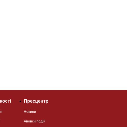
кості
Пресцентр
ян
Новини
ї
Анонси подій