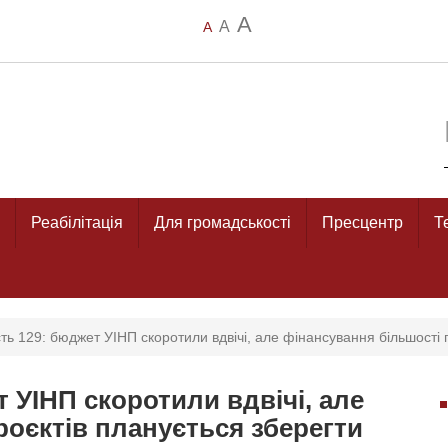
A
A
A
Реабілітація
Для громадськості
Пресцентр
Т
ть 129: бюджет УІНП скоротили вдвічі, але фінансування більшості 
т УІНП скоротили вдвічі, але
роєктів планується зберегти