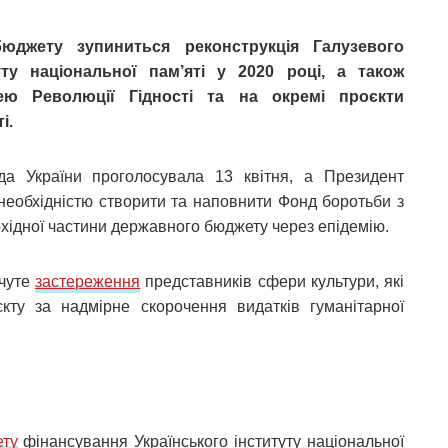
бюджету зупиниться реконструкція Галузевого
уту національної пам’яті у 2020 році, а також
ю Революції Гідності та на окремі проєкти
і.
да України проголосувала 13 квітня, а Президент
 необхідністю створити та наповнити Фонд боротьби з
хідної частини державного бюджету через епідемію.
очуте
застереження
представників сфери культури, які
кту за надмірне скорочення видатків гуманітарної
ту
фінансування Українського інституту національної