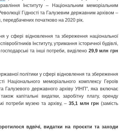
равління Інституту – Національним меморіальним
Революції Гідності та Галузевим державним архівом –
, передбачених початково на 2020 рік.
ння у сфері відновлення та збереження національної
співробітників Інституту, утримання історичної будівлі,
 господарські та інші потреби, виділено
29,9 млн грн
ержавної політики у сфері відновлення та збереження
ості Національного меморіального комплексу Героїв
та Галузевого державного архіву УІНП”, яка включає
також капітальні видатки, заробітну плату, оренду
ькі потреби музею та архіву, –
35,1 млн грн
(замість
ротилося вдвічі, видатки на проєкти та заходи