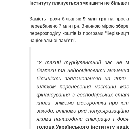
Інституту планується зменшити не більше 
Замість трохи більш як
9 млн грн
на проєкт
передбачено 7 млн грн. Значною мірою зберег
перерозподілу коштів із програми “Керівниц
національної пам’яті”.
“У такий турбулентний час не м
безпеки та недооцінювати значення 
більшість запланованого на 2020
шляхом перенесення частини мас
фінансування з господарських стат
книги, знімемо відеоролики про іст
заходи, втілимо ряд популяризаційни
якими налагодили співпрацю і дося
голова Українського інституту нац