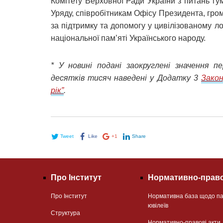
Комітету Верховної Ради України з питань гу
Уряду, співробітникам Офісу Президента, гро
за підтримку та допомогу у цивілізованому ло
національної пам’яті Українського народу.
* У новині подані заокруглені значення 
десятків тисяч наведені у Додатку 3
Закон
рік”
.
Tweet
Like
+1
Share
Про Інститут
Нормативно-право
Про Інститут
Нормативна база щодо па
ювілеїв
Структура
Нормативно-правові акти