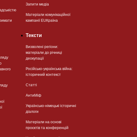
Запити медіа
адськістю
Матеріали комунікаційної
римати
кампанії EUКраїна
Тексти
Визволені регіони:
матеріали до річниці
гляду
деокупації
о
Російсько-українська війна:
авного
історичний контекст
Статті
гляду
АнтиМіф
ної
Українсько-німецькі історичні
ої
діалоги
Матеріали на основі
проєктів та конференцій