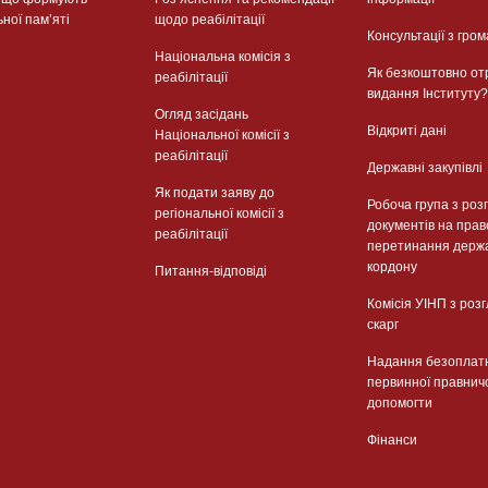
ьної памʼяті
щодо реабілітації
Консультації з гром
Національна комісія з
Як безкоштовно от
реабілітації
видання Інституту?
Огляд засідань
Відкриті дані
Національної комісії з
реабілітації
Державні закупівлі
Як подати заяву до
Робоча група з роз
регіональної комісії з
документів на прав
реабілітації
перетинання держ
кордону
Питання-відповіді
Комісія УІНП з роз
скарг
Надання безоплат
первинної правнич
допомогти
Фінанси