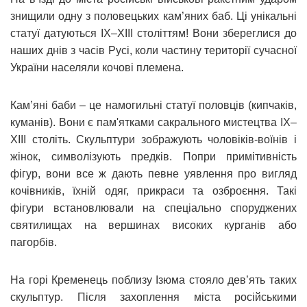
знищили одну з половецьких кам’яних баб. Ці унікальні
статуї датуються IX–XIII століттям! Вони збереглися до
наших днів з часів Русі, коли частину території сучасної
України населяли кочові племена.
Кам’яні баби – це намогильні статуї половців (кипчаків,
куманів). Вони є пам'ятками сакрального мистецтва IX–
XIII століть. Скульптури зображують чоловіків-воїнів і
жінок, символізують предків. Попри примітивність
фігур, вони все ж дають певне уявлення про вигляд
кочівників, їхній одяг, прикраси та озброєння. Такі
фігури встановлювали на спеціально споруджених
святилищах на вершинах високих курганів або
пагорбів.
На горі Кременець поблизу Ізюма стояло дев’ять таких
скульптур. Після захоплення міста російськими