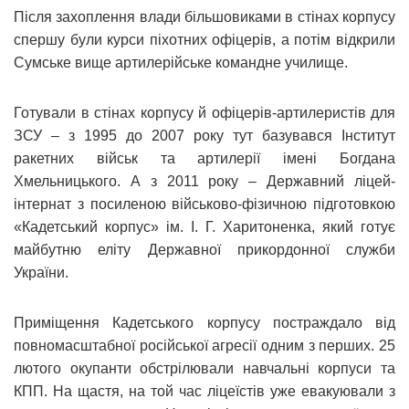
Після захоплення влади більшовиками в стінах корпусу
спершу були курси піхотних офіцерів, а потім відкрили
Сумське вище артилерійське командне училище.
Готували в стінах корпусу й офіцерів-артилеристів для
ЗСУ – з 1995 до 2007 року тут базувався Інститут
ракетних військ та артилерії імені Богдана
Хмельницького. А з 2011 року – Державний ліцей-
інтернат з посиленою військово-фізичною підготовкою
«Кадетський корпус» ім. І. Г. Харитоненка, який готує
майбутню еліту Державної прикордонної служби
України.
Приміщення Кадетського корпусу постраждало від
повномасштабної російської агресії одним з перших. 25
лютого окупанти обстрілювали навчальні корпуси та
КПП. На щастя, на той час ліцеїстів уже евакуювали з