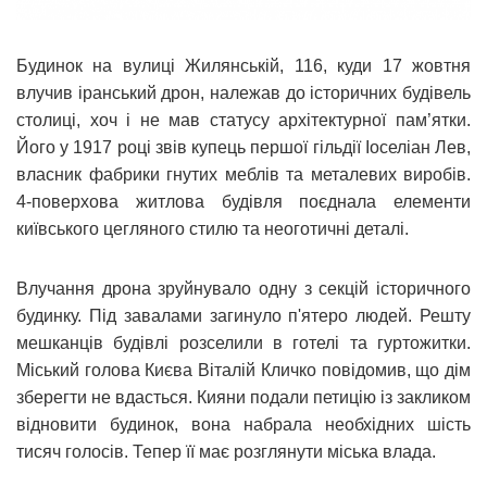
Будинок на вулиці Жилянській, 116, куди 17 жовтня
влучив іранський дрон, належав до історичних будівель
столиці, хоч і не мав статусу архітектурної пам’ятки.
Його у 1917 році звів купець першої гільдії Іоселіан Лев,
власник фабрики гнутих меблів та металевих виробів.
4-поверхова житлова будівля поєднала елементи
київського цегляного стилю та неоготичні деталі.
Влучання дрона зруйнувало одну з секцій історичного
будинку. Під завалами загинуло п'ятеро людей. Решту
мешканців будівлі розселили в готелі та гуртожитки.
Міський голова Києва Віталій Кличко повідомив, що дім
зберегти не вдасться. Кияни подали петицію із закликом
відновити будинок, вона набрала необхідних шість
тисяч голосів. Тепер її має розглянути міська влада.