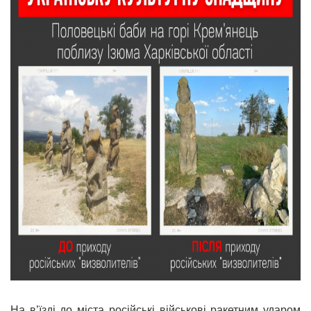
На в’їзді до міста російські військові ракетним ударом