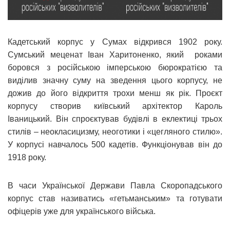
Кадетський корпус у Сумах відкрився 1902 року.
Сумський меценат Іван Харитоненко, який роками
боровся з російською імперською бюрократією та
виділив значну суму на зведення цього корпусу, не
дожив до його відкриття трохи менш як рік. Проєкт
корпусу створив київський архітектор Кароль
Іваницький. Він спроєктував будівлі в еклектиці трьох
стилів – неокласицизму, неоготики і «цегляного стилю».
У корпусі навчалось 500 кадетів. Функціонував він до
1918 року.
В часи Української Держави Павла Скоропадського
корпус став називатись «гетьманським» та готувати
офіцерів уже для українського війська.