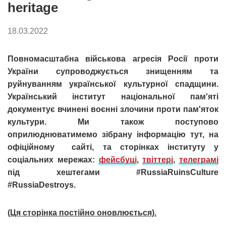
heritage
18.03.2022
Повномасштабна військова агресія Росії проти
України супроводжується знищенням та
руйнуванням української культурної спадщини.
Український інститут національної пам'яті
документує вчинені воєнні злочини проти пам'яток
культури. Ми також поступово
оприлюднюватимемо зібрану інформацію тут, на
офіційному сайті, та сторінках інституту у
соціальних мережах:
фейсбуці
,
твіттері
,
телеграмі
під хештегами
#RussiaRuinsCulture
#RussiaDestroys
.
(Ця сторінка постійно оновлюється).