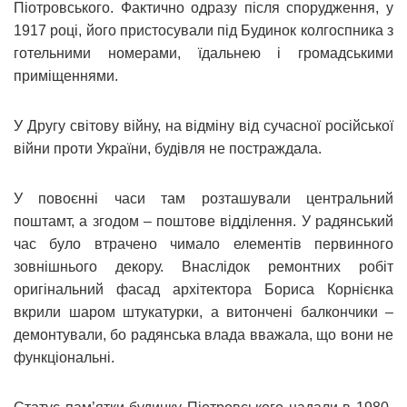
Піотровського. Фактично одразу після спорудження, у
1917 році, його пристосували під Будинок колгоспника з
готельними номерами, їдальнею і громадськими
приміщеннями.
У Другу світову війну, на відміну від сучасної російської
війни проти України, будівля не постраждала.
У повоєнні часи там розташували центральний
поштамт, а згодом – поштове відділення. У радянський
час було втрачено чимало елементів первинного
зовнішнього декору. Внаслідок ремонтних робіт
оригінальний фасад архітектора Бориса Корнієнка
вкрили шаром штукатурки, а витончені балкончики –
демонтували, бо радянська влада вважала, що вони не
функціональні.