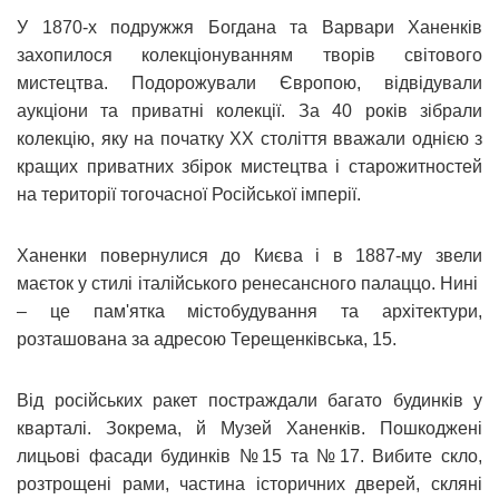
У 1870-х подружжя Богдана та Варвари Ханенків
захопилося колекціонуванням творів світового
мистецтва. Подорожували Європою, відвідували
аукціони та приватні колекції. За 40 років зібрали
колекцію, яку на початку ХХ століття вважали однією з
кращих приватних збірок мистецтва і старожитностей
на території тогочасної Російської імперії.
Ханенки повернулися до Києва і в 1887-му звели
маєток у стилі італійського ренесансного палаццо. Нині
– це пам'ятка містобудування та архітектури,
розташована за адресою Терещенківська, 15.
Від російських ракет постраждали багато будинків у
кварталі. Зокрема, й Музей Ханенків. Пошкоджені
лицьові фасади будинків №15 та №17. Вибите скло,
розтрощені рами, частина історичних дверей, скляні