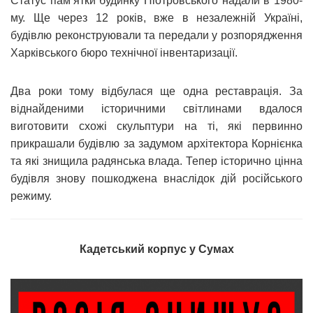
Статус пам’ятки будинку Піотровського надали в 1980-
му. Ще через 12 років, вже в незалежній Україні,
будівлю реконструювали та передали у розпорядження
Харківського бюро технічної інвентаризації.
Два роки тому відбулася ще одна реставрація. За
віднайденими історичними світлинами вдалося
виготовити схожі скульптури на ті, які первинно
прикрашали будівлю за задумом архітектора Корнієнка
та які знищила радянська влада. Тепер історично цінна
будівля знову пошкоджена внаслідок дій російського
режиму.
Кадетський корпус у Сумах