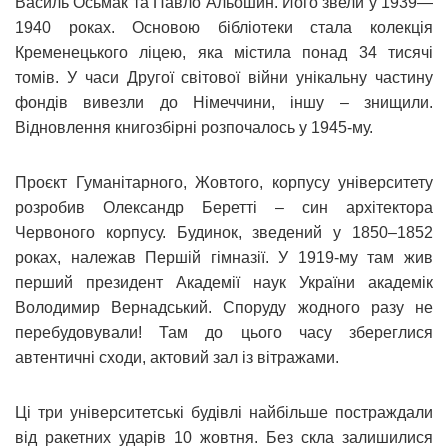
Василь Осьмак та Павло Альошин. Його звели у 1939—
1940 роках. Основою бібліотеки стала колекція
Кременецького ліцею, яка містила понад 34 тисячі
томів. У часи Другої світової війни унікальну частину
фондів вивезли до Німеччини, іншу – знищили.
Відновлення книгозбірні розпочалось у 1945-му.
Проєкт Гуманітарного, Жовтого, корпусу університету
розробив Олександр Беретті – син архітектора
Червоного корпусу. Будинок, зведений у 1850–1852
роках, належав Першій гімназії. У 1919-му там жив
перший президент Академії наук України академік
Володимир Вернадський. Споруду жодного разу не
перебудовували! Там до цього часу збереглися
автентичні сходи, актовий зал із вітражами.
Ці три університетські будівлі найбільше постраждали
від ракетних ударів 10 жовтня. Без скла залишилися