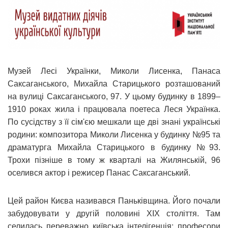
Музей Лесі Українки, Миколи Лисенка, Панаса
Саксаганського, Михайла Старицького розташований
на вулиці Саксаганського, 97. У цьому будинку в 1899–
1910 роках жила і працювала поетеса Леся Українка.
По сусідству з її сім'єю мешкали ще дві знані українські
родини: композитора Миколи Лисенка у будинку №95 та
драматурга Михайла Старицького в будинку №93.
Трохи пізніше в тому ж кварталі на Жилянській, 96
оселився актор і режисер Панас Саксаганський.
Цей район Києва називався Паньківщина. Його почали
забудовувати у другій половині XIX століття. Там
селилась переважно київська інтелігенція: професори