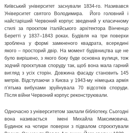
Київський університет заснували 1834-го. Називався
Університет святого Володимира. Його головний і
найстаріший Червоний корпус зведений у класичному
стилі за проєктом італійського архітектора Вінченцо
Беретті у 1837–1843 роках. Будівля на три поверхи
зроблена у формі замкненого квадрата, всередині
якого – просторий двір. На момент будівництва ще не
було вирішено, з якого боку буде основна вулиця, тож
зодчий проєктував споруду так, щоб вона мала гарний
вигляд з усіх сторін. Довжина фасаду становить 145
метрів. Відступаючи з Києва у 1943-му німецька армія
п'ятьма вибухами зруйнувала 70 відсотків споруди.
Після війни Червоний корпус реконструювали.
Одночасно з університетом заклали бібліотеку. Сьогодні
вона називається імені Михайла Максимовича.
Будинок на чотири поверхи з підвалом спроєктували