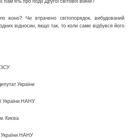
є пам’ять про події Другої світової війни?
ло воно? Чи втрачено світопорядок, вибудований
них відносин, якщо так, то коли саме відбувся його
 ЗСУ
депутат України
рії України НАНУ
ї м. Києва
рії України НАНУ