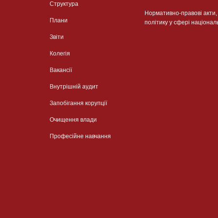
Структура
Нормативно-правові акти
Плани
політику у сфері націонал
Звіти
Колегія
Вакансії
Внутрішній аудит
Запобігання корупції
Очищення влади
Професійне навчання