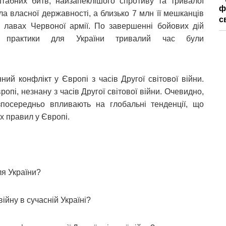
табних битв, найзапеклішого спротиву та тривалої
ф
ла власної державності, а близько 7 млн її мешканців
с
 в лавах Червоної армії. По завершенні бойових дій
ивні практики для України тривалий час були
ний конфлікт у Європі з часів Другої світової війни.
опі, незнану з часів Другої світової війни. Очевидно,
безпосередньо впливають на глобальні тенденції, що
х правил у Європі.
ля України?
війну в сучасній Україні?