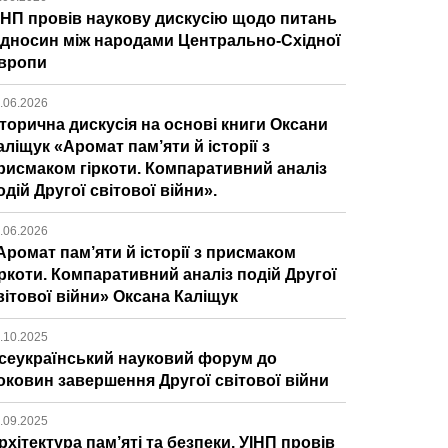
ІНП провів наукову дискусію щодо питань
ідносин між народами Центрально-Східної
вропи
.06.2026
сторична дискусія на основі книги Оксани
аліщук «Аромат пам’яти й історії з
рисмаком гіркоти. Компаративний аналіз
одій Другої світової війни».
.06.2026
Аромат пам’яти й історії з присмаком
іркоти. Компаративний аналіз подій Другої
вітової війни» Оксана Каліщук
.10.2025
сеукраїнський науковий форум до
оковин завершення Другої світової війни
.09.2025
рхітектура пам’яті та безпеки. УІНП провів