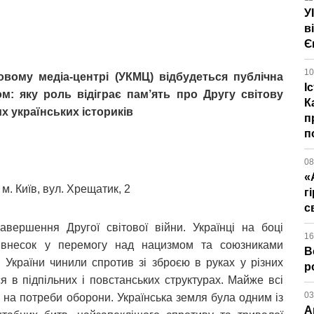
У
в
Є
10
овому медіа-центрі (УКМЦ) відбудеться публічна
І
м: яку роль відіграє пам’ять про Другу світову
К
их українських істориків
п
п
08
«
м. Київ, вул. Хрещатик, 2
г
с
вершення Другої світової війни. Українці на боці
16
ий внесок у перемогу над нацизмом та союзниками
В
із України чинили спротив зі зброєю в руках у різних
р
ся в підпільних і повстанських структурах. Майже всі
03
і на потреби оборони. Українська земля була одним із
А