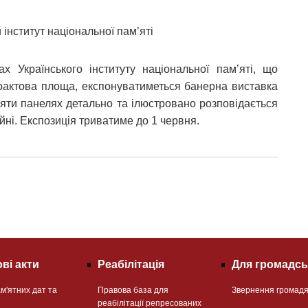
й інститут національної пам’яті
 Українського інституту національної пам’яті, що
нтрактова площа, експонуватиметься банерна виставка
есяти панелях детально та ілюстровано розповідається
ійні. Експозиція триватиме до 1 червня.
ві акти
Реабілітація
Для громадсь
м'ятних дат та
Правова база для
Звернення громад
реабілітації репресованих