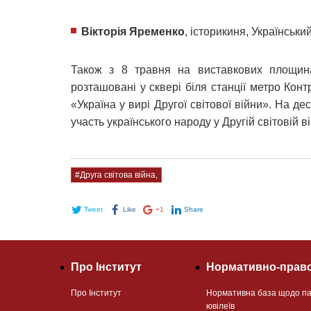
Вікторія Яременко
, історикиня, Українськи
Також з 8 травня на виставкових площинах
розташовані у сквері біля станції метро Ко
«Україна у вирі Другої світової війни». На д
участь українського народу у Другій світовій в
#Друга світова війна,
Tweet
Like
+1
Share
Про Інститут
Нормативно-право
Про Інститут
Нормативна база щодо па
ювілеїв