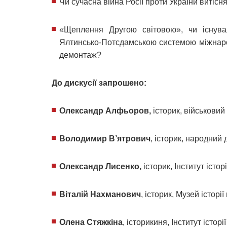
Чи сучасна війна Росії проти України витісня
«Щеплення Другою світовою», чи існува
Ялтинсько-Потсдамською системою міжнарод
демонтаж?
До дискусії запрошено:
Олександр Алфьоров,
історик, військовий
Володимир В’ятрович
, історик, народний 
Олександр Лисенко,
історик, Інститут істо
Віталій Нахманович
, історик, Музей історі
Олена Стяжкіна
, історикиня, Інститут істо