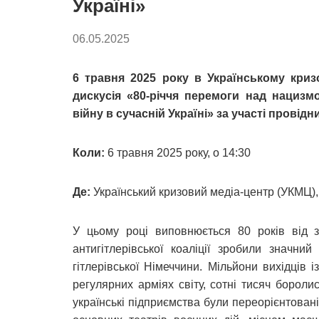
Україні»
06.05.2025
6 травня 2025 року в Українському криз
дискусія «80-річчя перемоги над нацизмо
війну в сучасній Україні» за участі провідн
Коли:
6 травня 2025 року, о 14:30
Де:
Український кризовий медіа-центр (УКМЦ), 
У цьому році виповнюється 80 років від за
антигітлерівської коаліції зробили значн
гітлерівської Німеччини. Мільйони вихідців 
регулярних арміях світу, сотні тисяч бороли
українські підприємства були переорієнтован