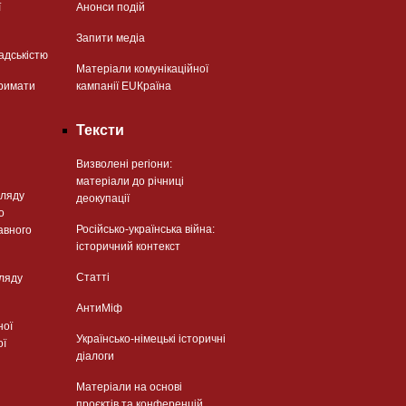
ї
Анонси подій
Запити медіа
адськістю
Матеріали комунікаційної
римати
кампанії EUКраїна
Тексти
Визволені регіони:
матеріали до річниці
гляду
деокупації
о
Російсько-українська війна:
авного
історичний контекст
Статті
гляду
АнтиМіф
ної
Українсько-німецькі історичні
ої
діалоги
Матеріали на основі
проєктів та конференцій