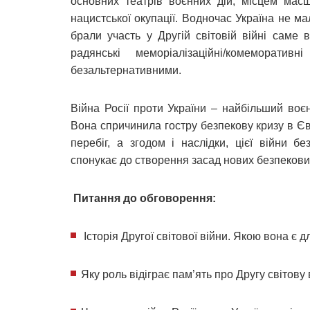
основних театрів воєнних дій, місцем масш
нацистської окупації. Водночас Україна не ма
брали участь у Другій світовій війні саме
радянські меморіалізаційні/комеморат
безальтернативними.
Війна Росії проти України – найбільший воєн
Вона спричинила гостру безпекову кризу в Євр
перебіг, а згодом і наслідки, цієї війни 
спонукає до створення засад нових безпекови
Питання до обговорення:
Історія Другої світової війни. Якою вона є д
Яку роль відіграє пам’ять про Другу світову 