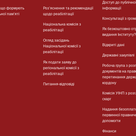
Доступ до публічно
, що формують
Розʼяснення та рекомендації
інформації
ьної памʼяті
щодо реабілітації
Консультації з гром
Національна комісія з
Як безкоштовно от
реабілітації
видання Інституту?
Огляд засідань
Відкриті дані
Національної комісії з
реабілітації
Державні закупівлі
Як подати заяву до
Робоча група з роз
регіональної комісії з
документів на прав
реабілітації
перетинання держ
кордону
Питання-відповіді
Комісія УІНП з роз
скарг
Надання безоплат
первинної правнич
допомогти
Фінанси