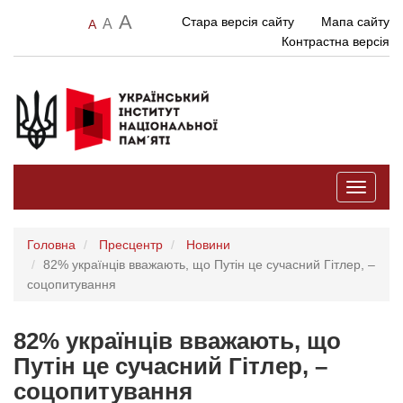
A
Стара версія сайту
Мапа сайту
A
A
Контрастна версія
Toggle
navigati
Головна
Пресцентр
Новини
82% українців вважають, що Путін це сучасний Гітлер, –
соцопитування
82% українців вважають, що
Путін це сучасний Гітлер, –
соцопитування