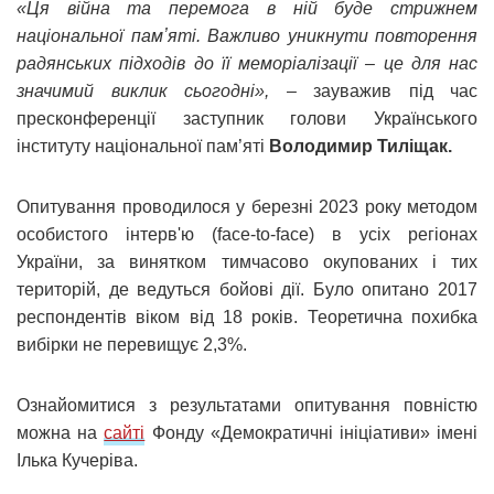
«Ця війна та перемога в ній буде стрижнем
національної памʼяті. Важливо уникнути повторення
радянських підходів до її меморіалізації – це для нас
значимий виклик сьогодні»,
– зауважив під час
пресконференції заступник голови Українського
інституту національної пам’яті
Володимир Тиліщак.
Опитування проводилося у березні 2023 року методом
особистого інтерв'ю (face-to-face) в усіх регіонах
України, за винятком тимчасово окупованих і тих
територій, де ведуться бойові дії. Було опитано 2017
респондентів віком від 18 років. Теоретична похибка
вибірки не перевищує 2,3%.
Ознайомитися з результатами опитування повністю
можна на
сайті
Фонду «Демократичні ініціативи» імені
Ілька Кучеріва.