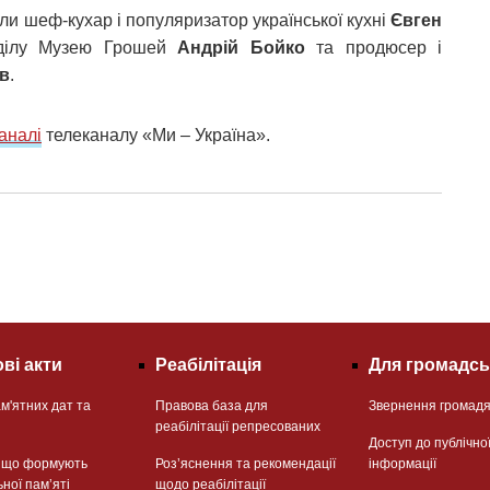
и шеф-кухар і популяризатор української кухні
Євген
ідділу Музею Грошей
Андрій Бойко
та продюсер і
ов
.
аналі
телеканалу «Ми – Україна».
ві акти
Реабілітація
Для громадсь
м'ятних дат та
Правова база для
Звернення громад
реабілітації репресованих
Доступ до публічно
, що формують
Розʼяснення та рекомендації
інформації
ьної памʼяті
щодо реабілітації