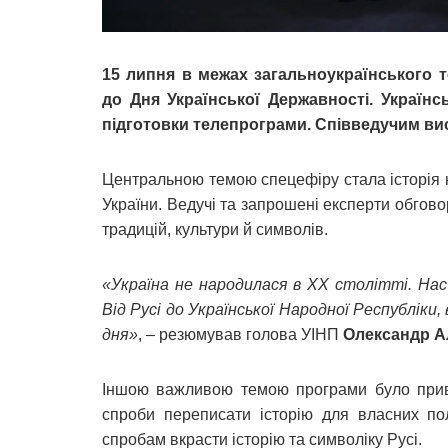
15 липня в межах загальноукраїнського 
до Дня Української Державності. Українс
підготовки телепрограми. Співведучим ви
Центральною темою спецефіру стала історія на
України. Ведучі та запрошені експерти обгово
традицій, культури й символів.
«Україна не народилася в XX столітті. Нас
Від Русі до Української Народної Республіки
дня»
, – резюмував голова УІНП
Олександр 
Іншою важливою темою програми було привла
спроби переписати історію для власних пол
спробам вкрасти історію та символіку Русі.