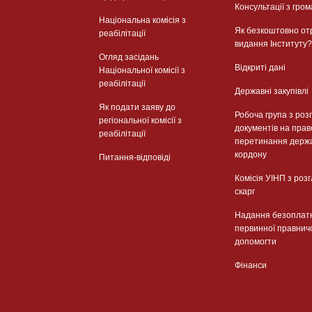
Консультації з гром
Національна комісія з
Як безкоштовно от
реабілітації
видання Інституту?
Огляд засідань
Відкриті дані
Національної комісії з
реабілітації
Державні закупівлі
Як подати заяву до
Робоча група з роз
регіональної комісії з
документів на прав
реабілітації
перетинання держ
кордону
Питання-відповіді
Комісія УІНП з роз
скарг
Надання безоплат
первинної правнич
допомогти
Фінанси