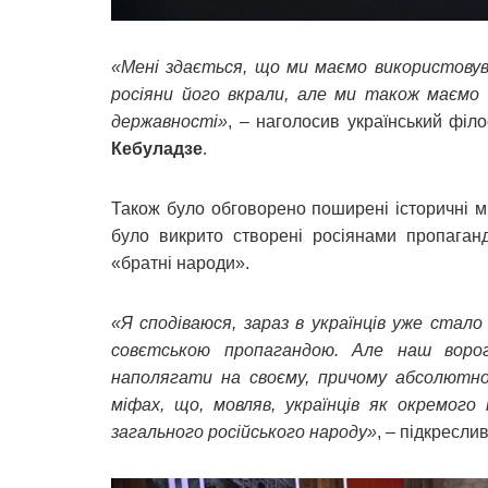
«Мені здається, що ми маємо використовув
росіяни його вкрали, але ми також маємо 
державності»
, – наголосив український філо
Кебуладзе
.
Також було обговорено поширені історичні м
було викрито створені росіянами пропаганд
«братні народи».
«Я сподіваюся, зараз в українців уже стал
совєтською пропагандою. Але наш ворог
наполягати на своєму, причому абсолютно
міфах, що, мовляв, українців як окремого 
загального російського народу»
, – підкресли