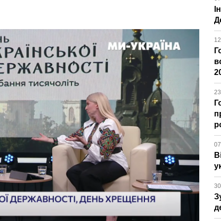
І
Д
12
Г
в
2
23
Г
п
р
07
В
у
30
З
д