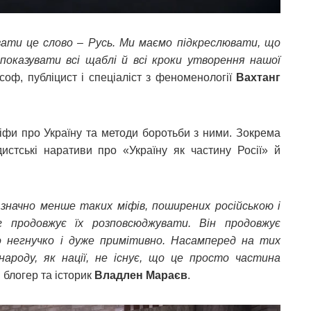
ати це слово – Русь. Ми маємо підкреслювати, що
показувати всі щаблі й всі кроки утворення нашої
соф, публіцист і спеціаліст з феноменології
Вахтанг
іфи про Україну та методи боротьби з ними. Зокрема
истські наративи про «Україну як частину Росії» й
о значно менше таких міфів, поширених російською і
 продовжує їх розповсюджувати. Він продовжує
 негнучко і дуже примітивно. Насамперед на тих
народу, як нації, не існує, що це просто частина
в блогер та історик
Владлен Мараєв
.