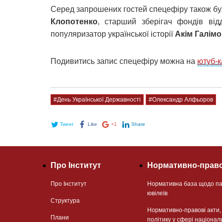
Серед запрошених гостей спецефіру також бул
Клопотенко
, старший зберігач фондів в
популяризатор української історії
Акім Галім
Подивитись запис спецефіру можна на
ютуб-к
#День Української Державності
#Олександр Алфьоров
Tweet
Like
+1
Share
Про Інститут
Нормативно-право
Про Інститут
Нормативна база щодо па
ювілеїв
Структура
Нормативно-правові акти
Плани
політику у сфері націонал