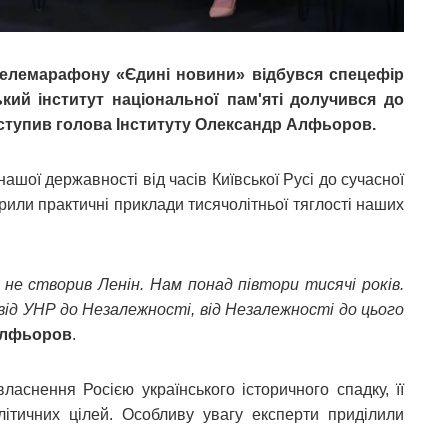
телемарафону «Єдині новини» відбувся спецефір
ький інститут національної пам'яті долучився до
ступив голова Інституту Олександр Алфьоров.
шої державності від часів Київської Русі до сучасної
рили практичні приклади тисячолітньої тяглості наших
 не створив Ленін. Нам понад півтори тисячі років.
, від УНР до Незалежності, від Незалежності до цього
Алфьоров
.
снення Росією українського історичного спадку, її
ітичних цілей. Особливу увагу експерти приділили