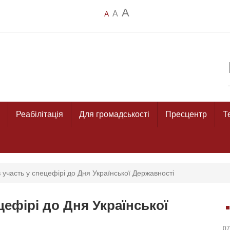
A
A
A
Реабілітація
Для громадськості
Пресцентр
Т
в участь у спецефірі до Дня Української Державності
цефірі до Дня Української
07