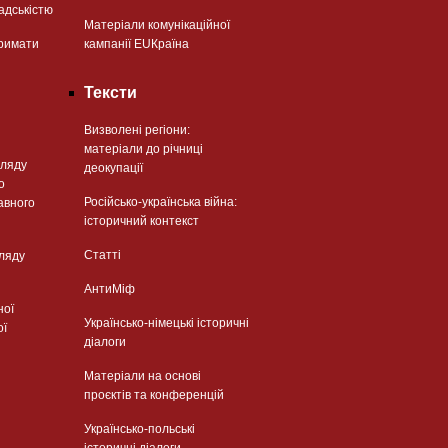
адськістю
Матеріали комунікаційної
римати
кампанії EUКраїна
Тексти
Визволені регіони:
матеріали до річниці
гляду
деокупації
о
Російсько-українська війна:
авного
історичний контекст
Статті
гляду
АнтиМіф
ної
Українсько-німецькі історичні
ої
діалоги
Матеріали на основі
проєктів та конференцій
Українсько-польські