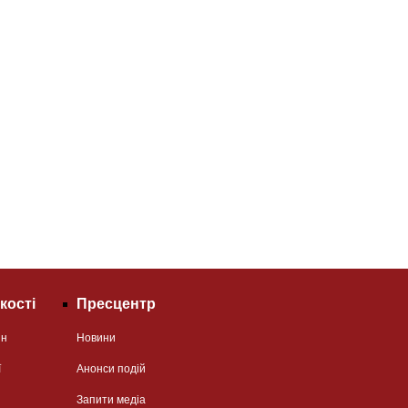
кості
Пресцентр
ян
Новини
ї
Анонси подій
Запити медіа