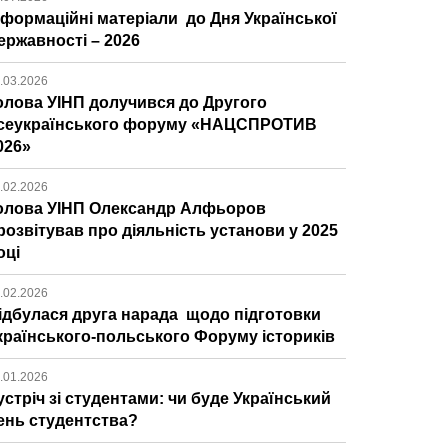
нформаційні матеріали до Дня Української
ержавності – 2026
.03.2026
олова УІНП долучився до Другого
сеукраїнського форуму «НАЦСПРОТИВ
026»
.02.2026
олова УІНП Олександр Алфьоров
розвітував про діяльність установи у 2025
оці
.02.2026
ідбулася друга нарада щодо підготовки
країнського-польського Форуму істориків
.01.2026
устріч зі студентами: чи буде Український
ень студентства?