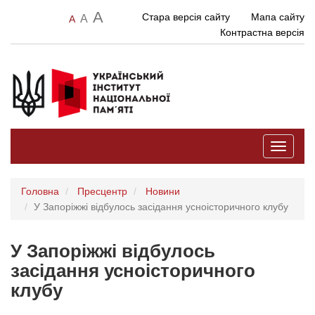
A
Стара версія сайту
Мапа сайту
A
A
Контрастна версія
Toggle
navigati
Головна
Пресцентр
Новини
У Запоріжжі відбулось засідання усноісторичного клубу
У Запоріжжі відбулось
засідання усноісторичного
клубу