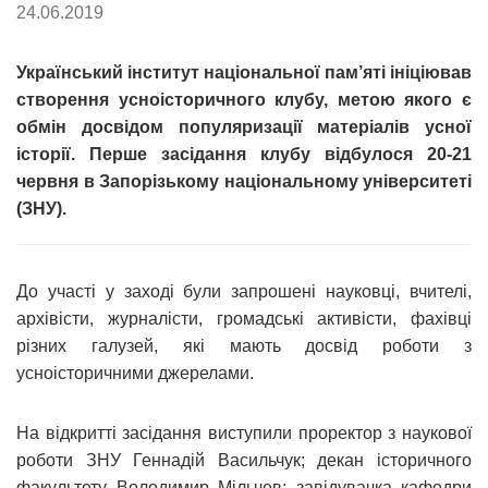
24.06.2019
Український інститут національної пам’яті ініціював
створення усноісторичного клубу, метою якого є
обмін досвідом популяризації матеріалів усної
історії. Перше засідання клубу відбулося 20-21
червня в Запорізькому національному університеті
(ЗНУ).
До участі у заході були запрошені науковці, вчителі,
архівісти, журналісти, громадські активісти, фахівці
різних галузей, які мають досвід роботи з
усноісторичними джерелами.
На відкритті засідання виступили проректор з наукової
роботи ЗНУ Геннадій Васильчук; декан історичного
факультету Володимир Мільчев; завідувачка кафедри