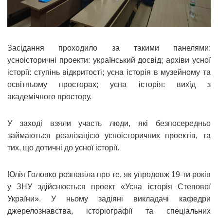
Засідання проходило за такими панелями:
усноісторичні проекти: український досвід; архіви усної
історії: ступінь відкритості; усна історія в музейному та
освітньому просторах; усна історія: вихід з
академічного простору.
У заході взяли участь люди, які безпосередньо
займаються реалізацією усноісторичних проектів, та
тих, що дотичні до усної історії.
Юлія Головко розповіла про те, як упродовж 19-ти років
у ЗНУ здійснюється проект «Усна історія Степової
України». У ньому задіяні викладачі кафедри
джерелознавства, історіографії та спеціальних