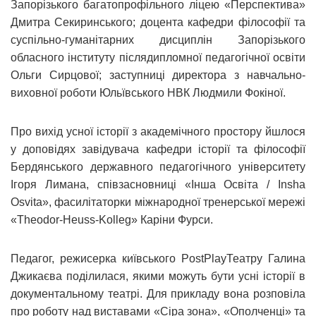
Запорізького багатопрофільного ліцею «Перспектива»
Дмитра Секиринського; доцента кафедри філософії та
суспільно-гуманітарних дисциплін Запорізького
обласного інституту післядипломної педагогічної освіти
Ольги Сирцової; заступниці директора з навчально-
виховної роботи Юльївського НВК Людмили Фокіної.
Про вихід усної історії з академічного простору йшлося
у доповідях завідувача кафедри історії та філософії
Бердянського державного педагогічного університету
Ігоря Лимана, співзасновниці «Інша Освіта / Insha
Osvita», фасилітаторки міжнародної тренерської мережі
«Theodor-Heuss-Kolleg» Каріни Фурси.
Педагог, режисерка київського PostPlayТеатру Галина
Джикаєва поділилася, якими можуть бути усні історії в
документальному театрі. Для прикладу вона розповіла
про роботу над виставами «Сіра зона», «Ополченці» та