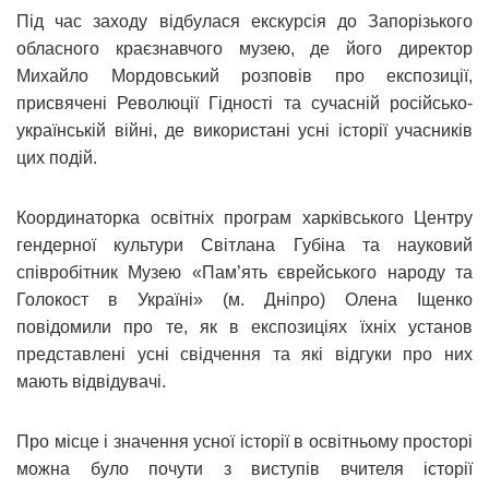
Під час заходу відбулася екскурсія до Запорізького
обласного краєзнавчого музею, де його директор
Михайло Мордовський розповів про експозиції,
присвячені Революції Гідності та сучасній російсько-
українській війні, де використані усні історії учасників
цих подій.
Координаторка освітніх програм харківського Центру
гендерної культури Світлана Губіна та науковий
співробітник Музею «Пам’ять єврейського народу та
Голокост в Україні» (м. Дніпро) Олена Іщенко
повідомили про те, як в експозиціях їхніх установ
представлені усні свідчення та які відгуки про них
мають відвідувачі.
Про місце і значення усної історії в освітньому просторі
можна було почути з виступів вчителя історії