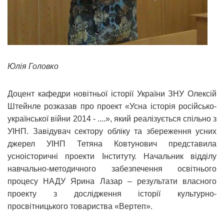
Юлія Головко
Доцент кафедри новітньої історії України ЗНУ Олексій
Штейнле розказав про проект «Усна історія російсько-
української війни 2014 - ....», який реалізується спільно з
УІНП. Завідувач сектору обліку та збереження усних
джерел УІНП Тетяна Ковтунович представила
усноісторичні проекти Інституту. Начальник відділу
навчально-методичного забезпечення освітнього
процесу НАДУ Ярина Лазар – результати власного
проекту з дослідження історії культурно-
просвітницького товариства «Вертеп».