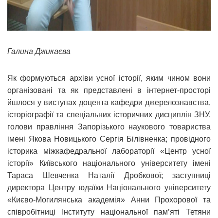
Галина Джикаєва
Як формуються архіви усної історії, яким чином вони
організовані та як представлені в інтернет-просторі
йшлося у виступах доцента кафедри джерелознавства,
історіографії та спеціальних історичних дисциплін ЗНУ,
голови правління Запорізького наукового товариства
імені Якова Новицького Сергія Білівненка; провідного
історика міжкафедральної лабораторії «Центр усної
історії» Київського національного університету імені
Тараса Шевченка Наталії Дробкової; заступниці
директора Центру юдаїки Національного університету
«Києво-Могилянська академія» Анни Прохорової та
співробітниці Інституту національної пам’яті Тетяни