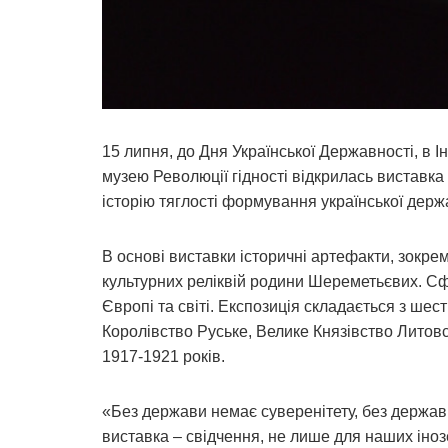
15 липня, до Дня Української Державності, в
музею Революції гідності відкрилась виставка
історію тяглості формування української держ
В основі виставки історичні артефакти, зокрем
культурних реліквій родини Шереметьєвих. Сф
Європі та світі. Експозиція складається з шес
Королівство Руське, Велике Князівство Литов
1917-1921 років.
«Без держави немає суверенітету, без держави
виставка – свідчення, не лише для наших інозе