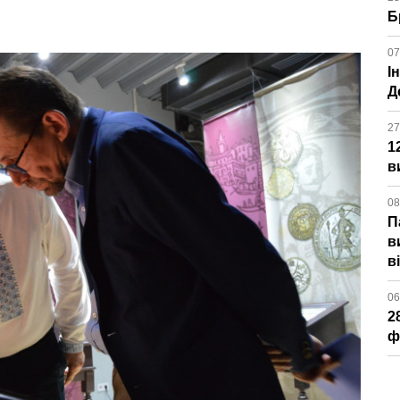
Б
07
І
Д
27
1
в
08
П
в
в
06
2
ф