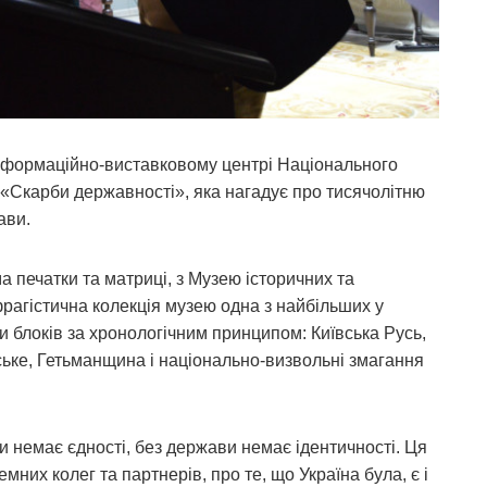
 Інформаційно-виставковому центрі Національного
 «Скарби державності», яка нагадує про тисячолітню
ави.
а печатки та матриці, з Музею історичних та
рагістична колекція музею одна з найбільших у
ти блоків за хронологічним принципом: Київська Русь,
ське, Гетьманщина і національно-визвольні змагання
 немає єдності, без держави немає ідентичності. Ця
мних колег та партнерів, про те, що Україна була, є і