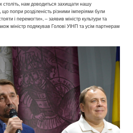
ьох століть, нам доводиться захищати нашу
о, що попри розділеність різними імперіями були
тояти і перемогти», – заявив міністр культури та
акож міністр подякував Голові УІНП та усім партнерам