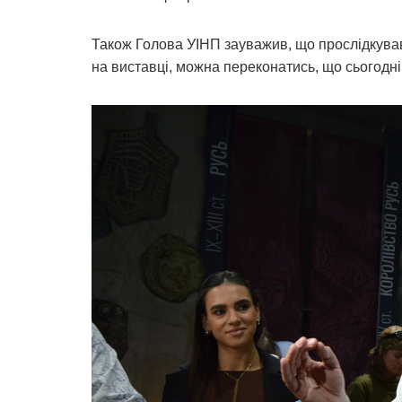
Також Голова УІНП зауважив, що прослідкував
на виставці, можна переконатись, що сьогодні