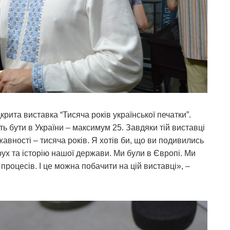
рита виставка “Тисяча років української печатки”.
уть бути в України – максимум 25. Завдяки тій виставці
авності – тисяча років. Я хотів би, що ви подивились
рух та історію нашої держави. Ми були в Європі. Ми
процесів. І це можна побачити на цій виставці», –