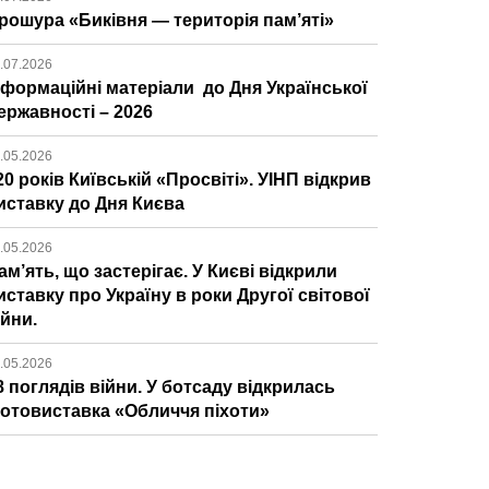
рошура «Биківня — територія пам’яті»
.07.2026
нформаційні матеріали до Дня Української
ержавності – 2026
.05.2026
20 років Київській «Просвіті». УІНП відкрив
иставку до Дня Києва
.05.2026
ам’ять, що застерігає. У Києві відкрили
иставку про Україну в роки Другої світової
ійни.
.05.2026
8 поглядів війни. У ботсаду відкрилась
отовиставка «Обличчя піхоти»