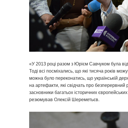
«У 2013 році разом з Юрієм Савчуком була відк
Тоді всі посміхались, що які тисяча років мож
можна було переконатись, що українській держ
на артефакти, які свідчать про безперервний 
засновники багатьох історичних європейських 
резюмував Олексій Шереметьєв.