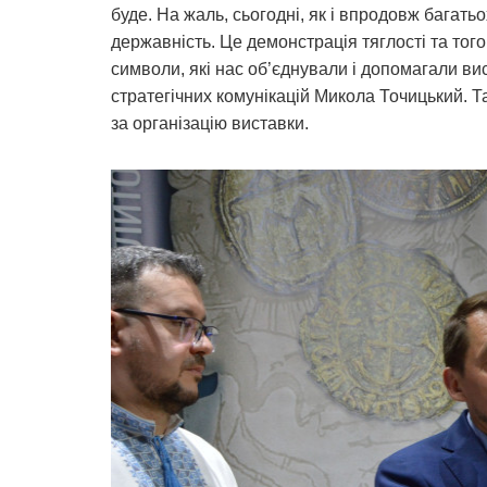
буде. На жаль, сьогодні, як і впродовж багат
державність. Це демонстрація тяглості та тог
символи, які нас об’єднували і допомагали вис
стратегічних комунікацій Микола Точицький. Т
за організацію виставки.