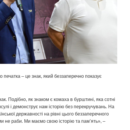
печатка – це знак, який беззаперечно показує
к. Подібно, як знаком є комаха в бурштині, яка сотні
апсулі і демонструє нам історію без перекручувань. На
їнської державності на рівні цього беззаперечного
ми не раби. Ми маємо свою історію та пам’ять», –