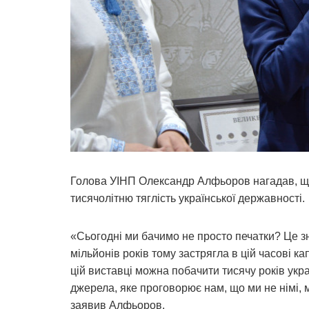
Голова УІНП Олександр Алфьоров нагадав, що 
тисячолітню тяглість української державності.
«Сьогодні ми бачимо не просто печатки? Це зна
мільйонів років тому застрягла в цій часові к
цій виставці можна побачити тисячу років укра
джерела, яке проговорює нам, що ми не німі, 
заявив Алфьоров.