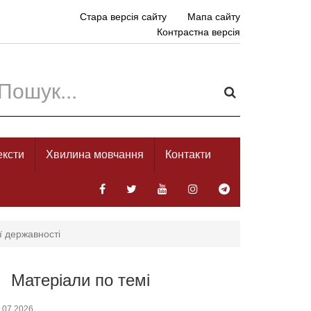
Стара версія сайту
Мапа сайту
Контрастна версія
ексти
Хвилина мовчання
Контакти
ї державності
Матеріали по темі
.07.2026