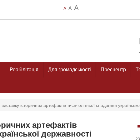
A
A
A
Реабілітація
Для громадськості
Пресцентр
Т
 виставку історичних артефактів тисячолітньої спадщини українсько
оричних артефактів
країнської державності
23