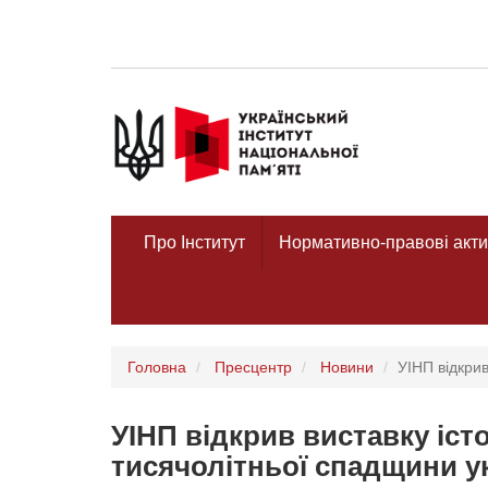
Про Інститут
Нормативно-правові акти
Головна
Пресцентр
Новини
УІНП відкрив
УІНП відкрив виставку іст
тисячолітньої спадщини у