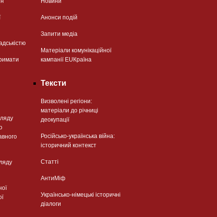
ян
Новини
ї
Анонси подій
Запити медіа
адськістю
Матеріали комунікаційної
римати
кампанії EUКраїна
Тексти
Визволені регіони:
матеріали до річниці
гляду
деокупації
о
Російсько-українська війна:
авного
історичний контекст
Статті
гляду
АнтиМіф
ної
Українсько-німецькі історичні
ої
діалоги