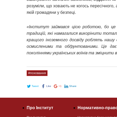
розуміли, що ховають не когось пересічного, 
якій громадяни у безпеці.
«Інститут займався цією роботою, бо це 
традицій, які намагалися викорінити тотал
кращого іноземного досвіду роблять нашу 
осмисленими та обґрунтованими. Це дає
поколіннями українських воїнів та зміцнити в
#поховання
Tweet
Like
+1
Share
Про Інститут
Нормативно-право