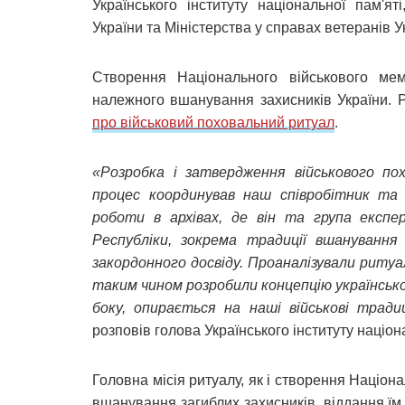
Українського інституту національної пам'ят
України та Міністерства у справах ветеранів У
Створення Національного військового ме
належного вшанування захисників України. Р
про військовий поховальний ритуал
.
«Розробка і затвердження військового пох
процес координував наш співробітник та 
роботи в архівах, де він та група експе
Республіки, зокрема традиції вшанування
закордонного досвіду. Проаналізували ритуал
таким чином розробили концепцію українсько
боку, опирається на наші військові тради
розповів голова Українського інституту націон
Головна місія ритуалу, як і створення Націон
вшанування загиблих захисників, віддання їм 