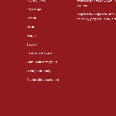
Про Інститут
Нормативна база щодо па
ювілеїв
Структура
Нормативно-правові акти
Плани
політику у сфері націонал
Звіти
Колегія
Вакансії
Внутрішній аудит
Запобігання корупції
Очищення влади
Професійне навчання