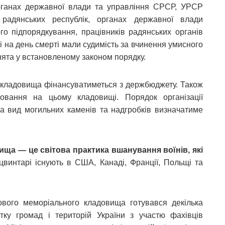
органах державної влади та управління СРСР, УРСР
адянських республік, органах державної влади
ого підпорядкування, працівників радянських органів
які на день смерті мали судимість за вчинення умисного
знята у встановленому законом порядку.
ї кладовища фінансуватиметься з держбюджету. Також
овання на цьому кладовищі. Порядок організації
а вид могильних каменів та надгробків визначатиме
ища — це світова практика вшанування воїнів, які
цвинтарі існують в США, Канаді, Франції, Польщі та
ового меморіального кладовища готувався декілька
тку громад і територій України з участю фахівців