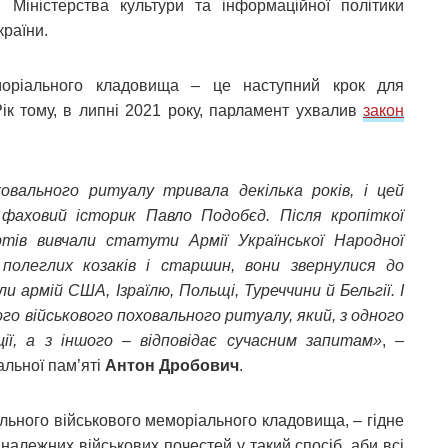
і, Міністерства культури та інформаційної політики
країни.
моріального кладовища – це наступний крок для
ік тому, в липні 2021 року, парламент ухвалив
закон
овального ритуалу тривала декілька років, і цей
фаховий історик Павло Подобєд. Після кропіткої
ртів вивчали статути Армії Української Народної
 полеглих козаків і старшин, вони звернулися до
и армій США, Ізраїлю, Польщі, Туреччини й Бельгії. І
го військового поховального ритуалу, який, з одного
ції, а з іншого – відповідає сучасним запитам»
, –
альної пам’яті
Антон Дробович
.
ального військового меморіального кладовища, – гідне
належних військових почестей у такий спосіб, аби всі