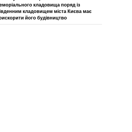
еморіального кладовища поряд із
івденним кладовищем міста Києва має
рискорити його будівництво