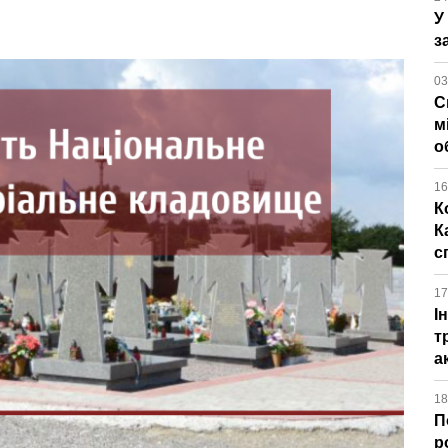
У
з
03
С
м
о
16
К
К
с
17
І
т
а
18
П
р