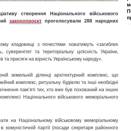
м
П
ціативу створення Національного військового
п
дний
законопроєкт
проголосували 288 народних
ному кладовищі з почестями ховатимуть «загиблих
, суверенітет та територіальну цілісність України,
 та присяги на вірність Українському народу».
ній земельній ділянці архітектурний комплекс, що
йний комплекс, ритуальну будівлю та інші необхідні
Увічнення пам’яті тих, хто вже був похований на інших
комплексі Національного військового меморіального
вати на Національному військовому меморіальному
в комуністичній партії (посади секретаря районного