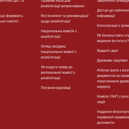
м'ятних дат та
Правова база для
Звернення громад
реабілітації репресованих
Доступ до публічно
, що формують
Розʼяснення та рекомендації
інформації
ьної памʼяті
щодо реабілітації
Консультації з гром
Національна комісія з
Як безкоштовно от
реабілітації
видання Інституту?
Огляд засідань
Відкриті дані
Національної комісії з
реабілітації
Державні закупівлі
Як подати заяву до
Робоча група з роз
регіональної комісії з
документів на прав
реабілітації
перетинання держ
кордону
Питання-відповіді
Комісія УІНП з роз
скарг
Надання безоплат
первинної правнич
допомогти