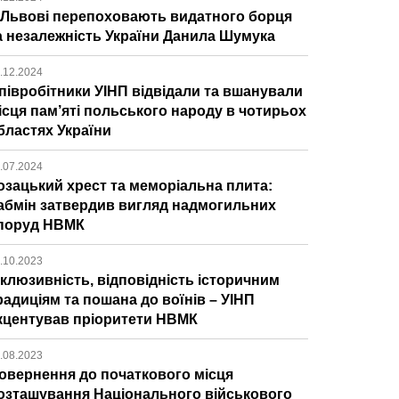
 Львові перепоховають видатного борця
а незалежність України Данила Шумука
.12.2024
півробітники УІНП відвідали та вшанували
ісця пам’яті польського народу в чотирьох
бластях України
.07.2024
озацький хрест та меморіальна плита:
абмін затвердив вигляд надмогильних
поруд НВМК
.10.2023
нклюзивність, відповідність історичним
радиціям та пошана до воїнів – УІНП
кцентував пріоритети НВМК
.08.2023
овернення до початкового місця
озташування Національного військового