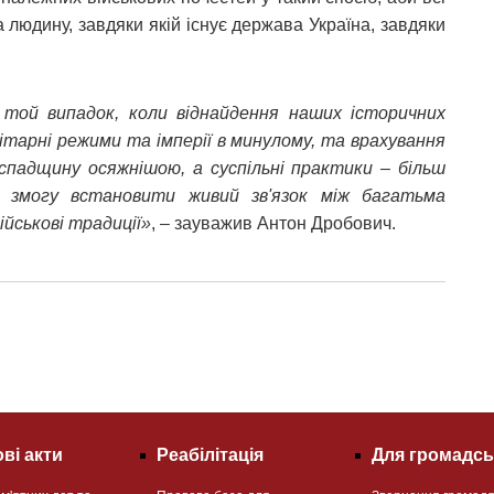
а людину, завдяки якій існує держава Україна, завдяки
той випадок, коли віднайдення наших історичних
ітарні режими та імперії в минулому, та врахування
спадщину осяжнішою, а суспільні практики – більш
 змогу встановити живий зв'язок між багатьма
ійськові традиції»
, – зауважив Антон Дробович.
ві акти
Реабілітація
Для громадсь