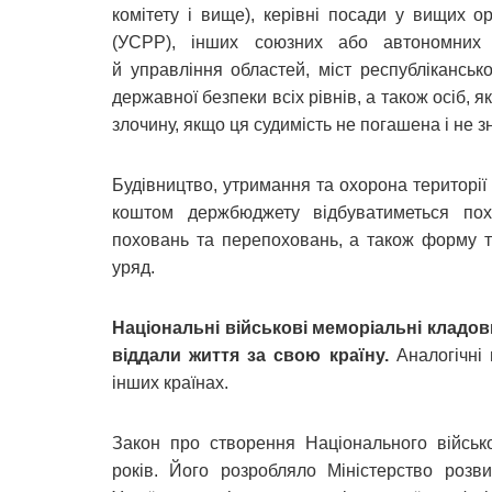
комітету і вище), керівні посади у вищих 
(УСРР), інших союзних або автономних р
й управління областей, міст республіканськ
державної безпеки всіх рівнів, а також осіб, 
злочину, якщо ця судимість не погашена і не 
Будівництво, утримання та охорона територі
коштом держбюджету відбуватиметься пох
поховань та перепоховань, а також форму т
уряд.
Національні військові меморіальні кладов
віддали життя за свою країну.
Аналогічні 
інших країнах.
Закон про створення Національного військ
років. Його розробляло Міністерство розви