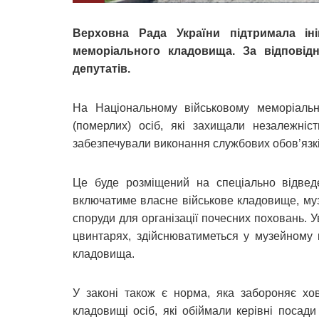
Верховна Рада України підтримала іні
меморіального кладовища. За відпові
депутатів.
На Національному військовому меморіаль
(померлих) осіб, які захищали незалежність
забезпечували виконання службових обов’язків
Це буде розміщений на спеціально відведе
включатиме власне військове кладовище, музе
споруди для організації почесних поховань. 
цвинтарях, здійснюватиметься у музейному 
кладовища.
У законі також є норма, яка забороняє хо
кладовищі осіб, які обіймали керівні посади 