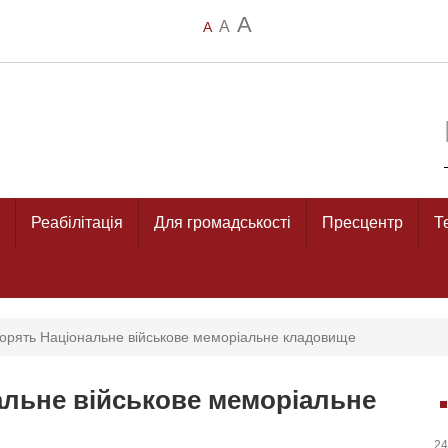
A
A
A
Реабілітація
Для громадськості
Пресцентр
Т
творять Національне військове меморіальне кладовище
нальне військове меморіальне
24