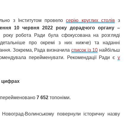
ільно з Інститутом провело
серію круглих столів
з
ення 10 червня 2022 року дорадчого органу –
в року робота Ради була сфокусована на розгляді
(детальніше про окремі з них нижче) та наданні
ання. Зокрема, Рада визначила
список із 10
найбільш
екомендувала перейменувати. Рекомендації Ради є
у
 в цифрах
о перейменовано
7 652
топоніми.
 Новоград-Волинському повернули історичну назву