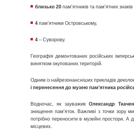
близько 20
пам’ятників та пам’ятних знаків
4
пам’ятники Островському,
4
– Суворову.
Географія демонтованих російських імперсь
винятком окупованих територій.
Одним із найрезонансніших прикладів деколоні
і перенесення до музею памʼятника російськ
Водночас, як зауважив
Олександр Ткаче
знищення памʼяток. Важливі з точки зору ми
потрібно переносити в музейні простори. А д
місцевих.