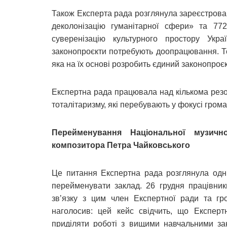
Також Експерта рада розглянула зареєстрован
деколонізацію гуманітарної сфери» та 77
суверенізацію культурного простору Укр
законопроєкти потребують доопрацювання. То
яка на їх основі розробить єдиний законопроєк
Експертна рада працювала над кількома резо
тоталітаризму, які перебувають у фокусі грома
Перейменування Національної музично
композитора Петра Чайковського
Це питання Експертна рада розглянула одн
перейменувати заклад. 26 грудня працівник
звʼязку з цим член Експертної ради та гр
наголосив: цей кейс свідчить, що Експер
приділяти роботі з вищими навчальними за