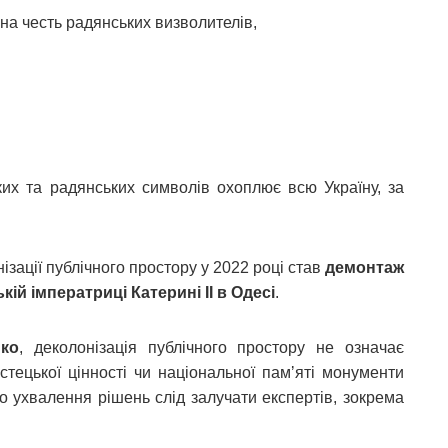
 на честь радянських визволителів,
ких та радянських символів охоплює всю Україну, за
зації публічного простору у 2022 році став
демонтаж
ій імператриці Катерині II в Одесі
.
нко
, деколонізація публічного простору не означає
стецької цінності чи національної памʼяті монументи
о ухвалення рішень слід залучати експертів, зокрема