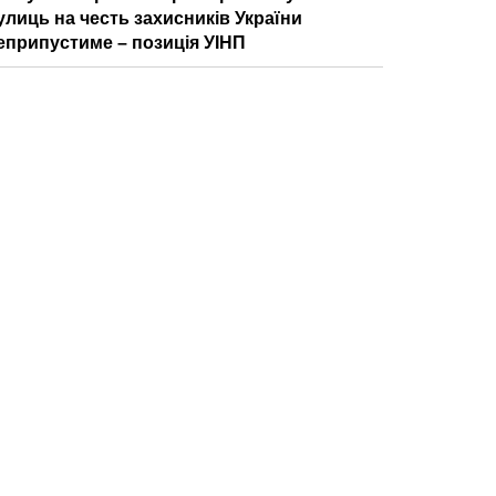
улиць на честь захисників України
еприпустиме – позиція УІНП