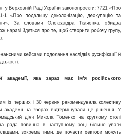
і у Верховній Раді України законопроєкти: 7721 «Про
21-1 «Про подальшу деколонізацію, деокупацію та
аїни». За словами Олександра Ткаченка, обидва
ж наразі йдеться про те, щоб створити робочу групу,
т.
нансними кейсами подолання наслідків русифікації й
дськості.
ї академії, яка зараз має імʼя російського
им із перших і 30 червня рекомендувала колективу
и академії на зборах відтермінували це рішення. У
омадський діяч Микола Томенко на круглому столі
тна рада повинна в наступному році більше уваги
кладами, зокрема тими, де почасти ректори можуть