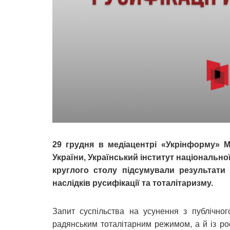
29 грудня в медіацентрі «Укрінформу» М
України, Український інститут національно
круглого столу підсумували результати
наслідків русифікації та тоталітаризму.
Запит суспільства на усунення з публічног
радянським тоталітарним режимом, а й із р