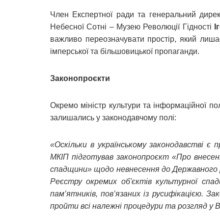
Член Експертної ради та генеральний дирек
Небесної Сотні – Музею Революції Гідності
І
важливо переозначувати простір, який лиша
імперської та більшовицької пропаганди.
Законопроєкти
Окремо міністр культури та інформаційної по
залишались у законодавчому полі:
«Оскільки в українському законодавстві є п
МКІП підготував законопроєкт «Про внесенн
спадщини» щодо невнесення до Державного р
Реєстру окремих об'єктів культурної спад
пам’ятників, пов’язаних із русифікацією. 
пройти всі належні процедури та розгляд у В