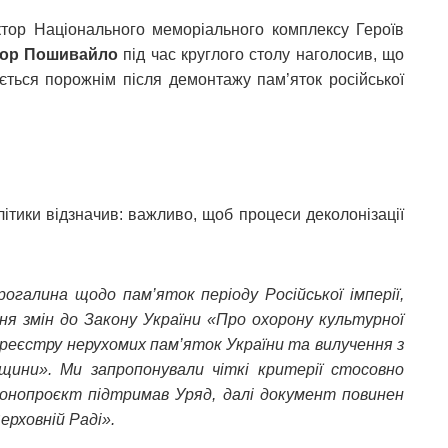
тор Національного меморіального комплексу Героїв
гор Пошивайло
під час круглого столу наголосив, що
ється порожнім після демонтажу пам’яток російської
літики відзначив: важливо, щоб процеси деколонізації
рогалина щодо пам’яток періоду Російської імперії,
я змін до Закону України «Про охорону культурної
еєстру нерухомих пам’яток України та вилучення з
щини». Ми запропонували чіткі критерії стосовно
Законопроєкт підтримав Уряд, далі документ повинен
ерховній Раді».