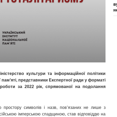
в
н
іністерство культури та інформаційної політики
ї памʼяті, представники Експертної ради у форматі
 роботи за 2022 рік, спрямованої на подолання
о простору символів і назв, повʼязаних не лише з
осійською імперською спадщиною, став відповіддю на