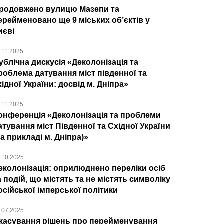
родовжено вулицю Мазепи та
ерейменовано ще 9 міських об’єктів у
иєві
.11.2025
ублічна дискусія «Деколонізація та
роблема датування міст південної та
хідної України: досвід м. Дніпра»
.11.2025
онференція «Деколонізація та проблеми
атування міст Південної та Східної України
на прикладі м. Дніпра)»
.10.2025
еколонізація: оприлюднено переліки осіб
а подій, що містять та не містять символіку
осійської імперської політики
.07.2025
касування рішень про перейменування