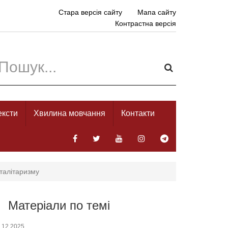
Стара версія сайту
Мапа сайту
Контрастна версія
ексти
Хвилина мовчання
Контакти
оталітаризму
Матеріали по темі
.12.2025