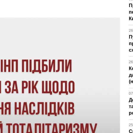
П
п
К
26
П
п
с
26
К
д
(
07
Д
т
р
25
С