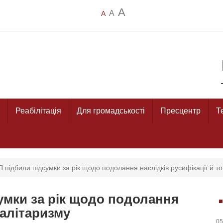
A
A
A
Реабілітація
Для громадськості
Пресцентр
Т
 підбили підсумки за рік щодо подолання наслідків русифікації й т
умки за рік щодо подолання
талітаризму
05