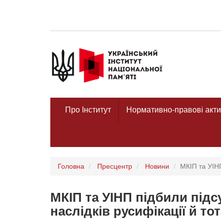
Про Інститут
Нормативно-правові акти
Головна
Пресцентр
Новини
МКІП та УІНП
МКІП та УІНП підбили підс
наслідків русифікації й то