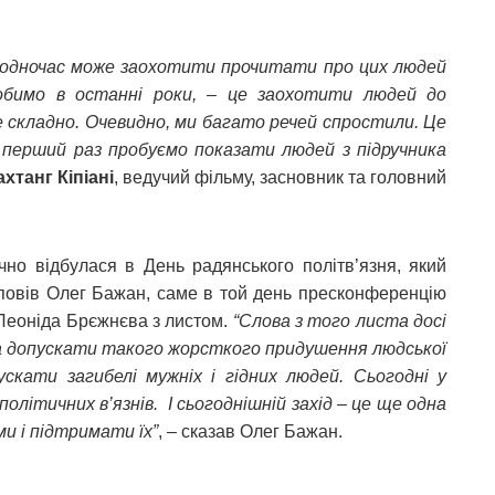
 водночас може заохотити прочитати про цих людей
робимо в останні роки, – це заохотити людей до
же складно. Очевидно, ми багато речей спростили. Це
не перший раз пробуємо показати людей з підручника
хтанг Кіпіані
, ведучий фільму, засновник та головний
чно відбулася в День радянського політв’язня, який
зповів Олег Бажан, саме в той день пресконференцію
 Леоніда Брєжнєва з листом.
“Слова з того листа досі
а допускати такого жорсткого придушення людської
скати загибелі мужніх і гідних людей. Сьогодні у
олітичних в’язнів. І сьогоднішній захід – це ще одна
и і підтримати їх”
, – сказав Олег Бажан.