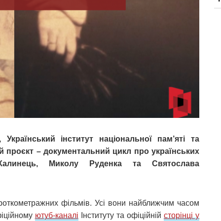
 Український інститут національної пам’яті та
й проєкт – документальний цикл про українських
ів-Калинець, Миколу Руденка та Святослава
ороткометражних фільмів. Усі вони найближчим часом
фіційному
ютуб-каналі
Інституту та офіційній
сторінці у