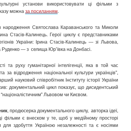
культурні установи використовувати ці фільми з
оказу можна
за посиланням
.
ня народження Святослава Караванського та Миколи
рина Стасів-Калинець. Герої циклу є представниками
егіонів України: Ірина Стасів-Калинець — зі Львова,
 Руденко — з селища Юр’ївка на Донбасі.
ті та руху гуманітарної інтелігенції, яка в той час
та за відродження національної культури українців”,
тарший науковий співробітник Інституту історії України
ажив: документальний цикл показує, що дисидентський
 “націоналістичним” Львовом чи Києвом.
ник
, продюсерка документального циклу, авторка ідеї,
ці фільми є внеском у те, щоб у медійному просторі
ли для здобуття Україною незалежності та є носіями