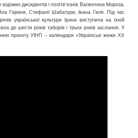
 відомих дисидентів і політв’язнів Валентина Мороза,
ла Гориня, Стефанії Шабатури, Івана Геля. Під час
іячів української культури Ірина виступила на їхній
жена до шести років таборів і трьох років заслання. У
їнею проєкту УІНП – календаря «Українські жінки XX