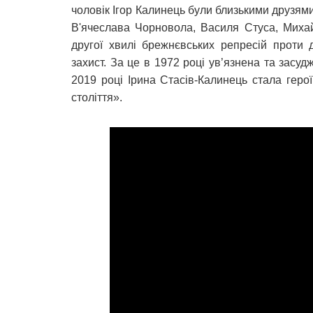
чоловік Ігор Калинець були близькими друзями
В'ячеслава Чорновола, Василя Стуса, Михай
другої хвилі брежнєвських репресій проти д
захист. За це в 1972 році ув’язнена та засуд
2019 році Ірина Стасів-Калинець стала геро
століття».