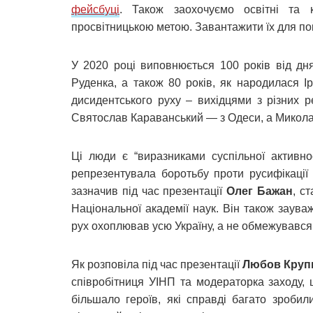
фейсбуці
. Також заохочуємо освітні та 
просвітницькою метою. Завантажити їх для п
У 2020 році виповнюється 100 років від д
Руденка, а також 80 років, як народилася І
дисидентського руху – вихідцями з різних р
Святослав Караванський — з Одеси, а Микола
Ці люди є “виразниками суспільної активнос
репрезентувала боротьбу проти русифікації 
зазначив під час презентації
Олег Бажан
, с
Національної академії наук. Він також заув
рух охоплював усю Україну, а не обмежувався
Як розповіла під час презентації
Любов Круп
співробітниця УІНП та модераторка заходу, 
більшало героїв, які справді багато зроби