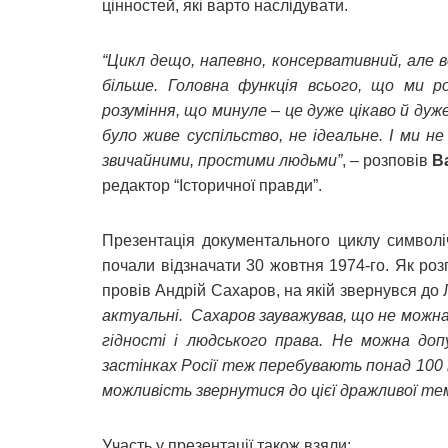
цінностей, які варто наслідувати.
“Цикл дещо, напевно, консервативний, але
більше. Головна функція всього, що ми 
розуміння, що минуле – це дуже цікаво й ду
було живе суспільство, не ідеальне. І ми 
звичайними, простими людьми”
, – розповів
Ва
редактор “Історичної правди”.
Презентація документального циклу символі
почали відзначати 30 жовтня 1974-го. Як ро
провів Андрій Сахаров, на якій звернувся до
актуальні. Сахаров зауважував, що не можн
гідності і людського права. Не можна допу
застінках Росії теж перебувають понад 100 п
можливість звернутися до цієї дражливої тем
Участь у презентації також взяли: