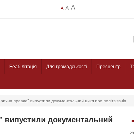
A
A
A
Реабілітація
Для громадськості
Пресцентр
Т
орична правда” випустили документальний цикл про політв’язнів
а” випустили документальний
29