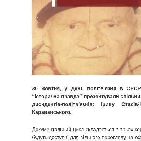
30 жовтня, у День політв’язня в СРСР,
“Історична правда” презентували спільни
дисидентів-політв’язнів: Ірину Стас
Караванського.
Документальний цикл складається з трьох к
будуть доступні для вільного перегляду на о