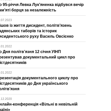
о 95-річчя Левка Лукʼяненка відбувся вечір
амʼяті борця за незалежність
.07.2023
ішов із життя дисидент, політвʼязень
адянських таборів та історик
исидентського руху Василь Овсієнко
.01.2022
о Дня політв’язня 12 січня УІНП
резентував документальний цикл про
істдесятників
.01.2022
резентація документального циклу про
істдесятників до Дня українського
олітв’язня
.12.2020
нлайн-конференція «Вільні в невільній
раїні»