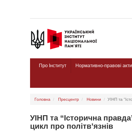
Про Інститут
Нормативно-правові акти
Головна
Пресцентр
Новини
УІНП та “Іст
УІНП та “Історична правд
цикл про політв’язнів