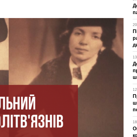
Д
п
20
П
р
д
13
Д
п
ш
12
П
ш
п
18
О
к