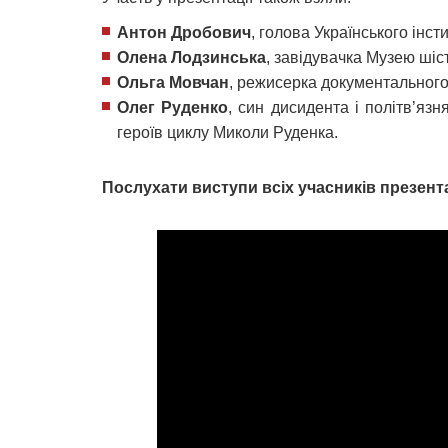
Антон Дробович
, голова Українського інст
Олена Лодзинська
, завідувачка Музею шіс
Ольга Мовчан
, режисерка документального
Олег Руденко
, син дисидента і політв’язн
героїв циклу Миколи Руденка.
Послухати виступи всіх учасників презента