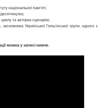
итуту національної пам’яті;
тдесятництва;
 циклу та авторка сценарію;
я, засновника Української Гельсінської групи, одного з
ції можна у записі нижче.