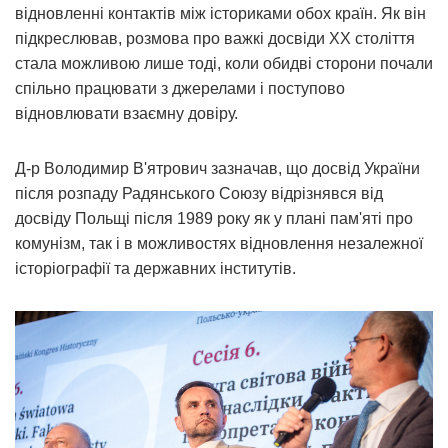
відновленні контактів між істориками обох країн. Як він
підкреслював, розмова про важкі досвіди XX століття
стала можливою лише тоді, коли обидві сторони почали
спільно працювати з джерелами і поступово
відновлювати взаємну довіру.
Д-р Володимир В'ятрович зазначав, що досвід України
після розпаду Радянського Союзу відрізнявся від
досвіду Польщі після 1989 року як у плані пам'яті про
комунізм, так і в можливостях відновлення незалежної
історіографії та державних інститутів.