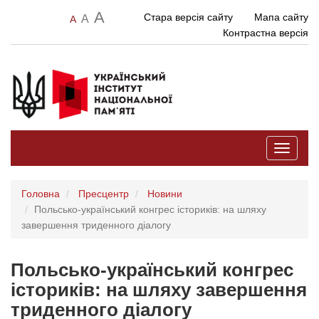
A
Стара версія сайту
Мапа сайту
A
A
Контрастна версія
Toggle
navigati
Головна
Пресцентр
Новини
Польсько-український конгрес істориків: на шляху
завершення триденного діалогу
Польсько-український конгрес
істориків: на шляху завершення
триденного діалогу