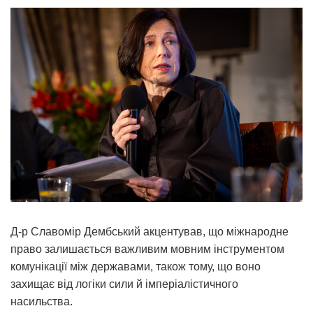
Д-р Славомір Дембський акцентував, що міжнародне
право залишається важливим мовним інструментом
комунікації між державами, також тому, що воно
захищає від логіки сили й імперіалістичного
насильства.