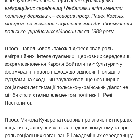
«Не було можливості, щоб лише публікаціями
еміграційних середовищ і дебатами еліт змінити
політику держави», – говорив проф. Павел Коваль,
вказуючи на значення соціальних змін для формування
польсько-українських відносин після 1989 року.
Проф. Павел Коваль також підкреслював роль
еміграційних, інтелектуальних і церковних середовищ,
зокрема значення Кароля Войтили та «Культури» у
формуванні нового підходу до відносин Польщі із
сусідами на сході. Він зауважував, що без ширшої
соціальної легітимації польсько-український діалог не
міг би стати сталим елементом політики III Речі
Посполитої.
Проф. Микола Кучерепа говорив про значення перших
ініціатив діалогу знизу після падіння комунізму та про
роль соціальних організацій і академічних середовищ у