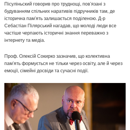
Пісуліньский говорив про труднощі, пов'язані з
будуванням спільних наративів підручників там, де
історична пам'ять залишається поділеною. Д-р
Себастіан Пілярський нагадав, що молоді люди все
частіше черпають історичні знання переважно з
інтернету та медіа.
Проф. Олексій Сокирко зазначив, що колективна
пам'ять формується не тільки через освіту, але й через
емоції, сімейні досвіди та сучасні події.