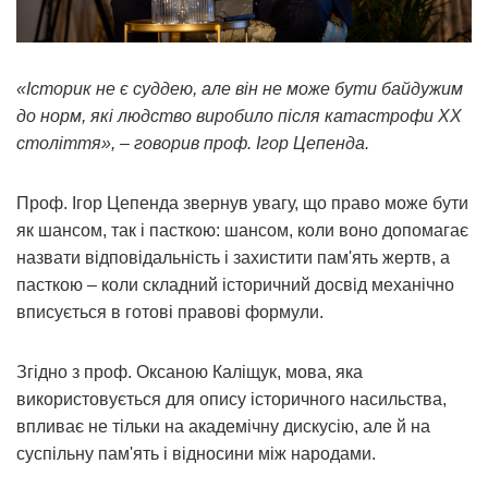
«Історик не є суддею, але він не може бути байдужим
до норм, які людство виробило після катастрофи XX
століття», – говорив проф. Ігор Цепенда.
Проф. Ігор Цепенда звернув увагу, що право може бути
як шансом, так і пасткою: шансом, коли воно допомагає
назвати відповідальність і захистити пам'ять жертв, а
пасткою – коли складний історичний досвід механічно
вписується в готові правові формули.
Згідно з проф. Оксаною Каліщук, мова, яка
використовується для опису історичного насильства,
впливає не тільки на академічну дискусію, але й на
суспільну пам'ять і відносини між народами.