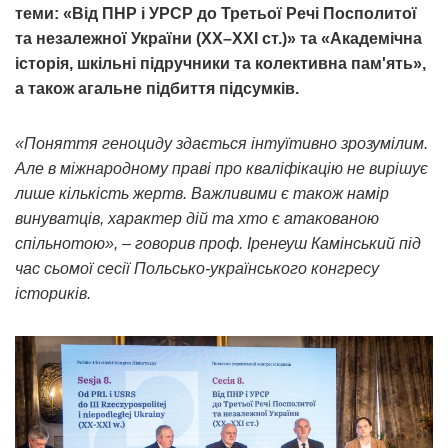
теми: «Від ПНР і УРСР до Третьої Речі Посполитої
та незалежної України (ХХ–ХХІ ст.)» та «Академічна
історія, шкільні підручники та колективна пам'ять»,
а також агальне підбиття підсумків.
«Поняття геноциду здається інтуїтивно зрозумілим.
Але в міжнародному праві про кваліфікацію не вирішує
лише кількість жертв. Важливими є також намір
винуватців, характер дій та хто є атакованою
спільнотою», – говорив проф. Іренеуш Камінський під
час сьомої сесії Польсько-українського конгресу
істориків.