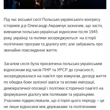
Під час восьмої сесії Польсько-українського конгресу
істориків д-р Олександр Аврамчук зазначив, що часто,
вивчаючи польсько-українські відносини після 1945
року, українці та поляки зосереджуються на історії
політичних програм та діалогу еліт, але забувають про
звичайне повсякденне життя.
Загалом сесія була присвячена польсько-українським
відносинам від часів ПНР та УРСР до сучасності,
зосереджувалася на пам'яті про комунізм, досвіді життя
по обидва боки залізної завіси та впливі еміграції,
демократичної опозиції і політики історичної пам'яті на
формування діалогу між поляками та українцями.
Учасники підкреслювали, що історія цього періоду – це
не лише відносини між державами та політичними